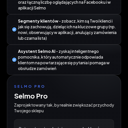
oraz łączną liczbę oglądających na Facebooku i w
aplikacji Selmo
Segmenty klientów
- zobacz, kim są Twoi klienci i
jak się zachowują, dzieląc ich na kluczowe grupy (np.
nowi, obserwujący w aplikacji, anulujący zamówienia
lub czarna lista)
Asystent Selmo AI
- zyskaj inteligentnego
pomocnika, który automatycznie odpowiada
klientom na powtarzające się pytania i pomaga w
obsłudze zamówień
SELMO PRO
Selmo Pro
Zaprojektowany tak, by realnie zwiększać przychody
Twojego sklepu