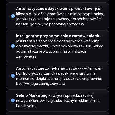
Automatyczne odzyskiwanie produktów
- jeśli
klient nie dokończy zamówienia mimo przypomnień,
jego koszyk zostaje anulowany, a produkt powróci
na stan, gotowy do ponownej sprzedaży
Inteligentne przypomnienia o zamówieniach
-
jeśli klient nie zatwierdzi dodanych produktów (np.
do otwartej paczki) lub nie dokończy zakupu, Selmo
automatycznie przypomni mu o finalizacji
zamówienia
Automatyczne zamykanie paczek
- system sam
kontroluje czas i zamyka paczki we właściwym
momencie, dzięki czemu sprzedaż działa sprawnie,
bez Twojego zaangażowania
Selmo Marketing
- zwiększ sprzedaż i zyskaj
nowych klientów dzięki skutecznym reklamom na
Facebooku