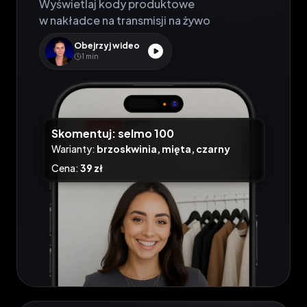
Wyświetlaj kody produktowe

w nakładce na transmisji na żywo
Obejrzyj wideo
1
min
Skomentuj
: selmo 100
Warianty
:
brzoskwinia
,
mięta
,
czarny
Cena
:
39 zł