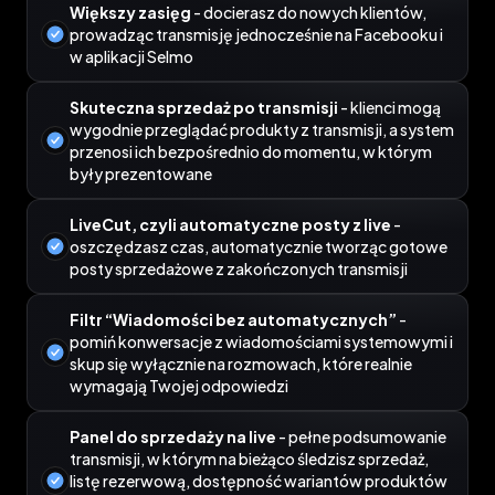
Większy zasięg
- docierasz do nowych klientów,
prowadząc transmisję jednocześnie na Facebooku i
w aplikacji Selmo
Skuteczna sprzedaż po transmisji
- klienci mogą
wygodnie przeglądać produkty z transmisji, a system
przenosi ich bezpośrednio do momentu, w którym
były prezentowane
LiveCut, czyli automatyczne posty z live
-
oszczędzasz czas, automatycznie tworząc gotowe
posty sprzedażowe z zakończonych transmisji
Filtr “Wiadomości bez automatycznych”
-
pomiń konwersacje z wiadomościami systemowymi i
skup się wyłącznie na rozmowach, które realnie
wymagają Twojej odpowiedzi
Panel do sprzedaży na live
- pełne podsumowanie
transmisji, w którym na bieżąco śledzisz sprzedaż,
listę rezerwową, dostępność wariantów produktów