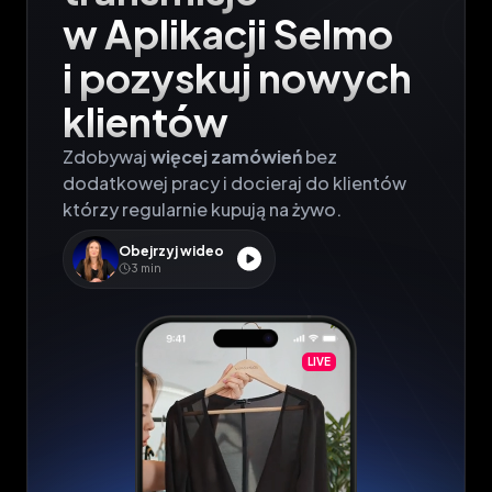
w Aplikacji Selmo

i pozyskuj nowych 
klientów
Zdobywaj 
więcej zamówień
 bez 
dodatkowej pracy i docieraj do klientów 
którzy regularnie kupują na żywo.
Obejrzyj wideo
3
min
LIVE