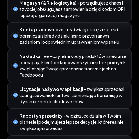
Magazyn (QR + logistyka)
- porządkujesz chaos i
szybciej obsługujesz zamówienia dzięki kodom QR i
lepszej organizacji magazynu
Konta pracownicze
- ułatwiają pracę zespołu i
ograniczają błędy dzięki jasno przypisanym
zadaniom i odpowiednim uprawnieniom w panelu
Nakładka live
- czytelne kody produktów na ekranie
pomagają klientom kupować szybciej i bez pomyłek,
zwiększając Twoją sprzedaż na transmisjach na
Facebooku
Licytacje na żywo w aplikacji
- zwiększ sprzedaż i
zaangażowanie klientów, zamieniając transmisję w
dynamiczne i dochodowe show
Raporty sprzedaży
- widzisz, co działa w Twoim
biznesie i podejmujesz lepsze decyzje, które realnie
zwiększają sprzedaż