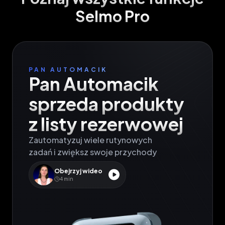
Selmo Pro
PAN AUTOMACIK
Pan Automacik

sprzeda produkty

z listy rezerwowej
Zautomatyzuj wiele rutynowych

zadań i zwiększ swoje przychody
Obejrzyj wideo
4
min