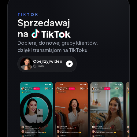
TIKTOK
Sprzedawaj

na
Docieraj do nowej grupy klientów,

dzięki transmisjom na TikToku
Obejrzyj wideo
1
min