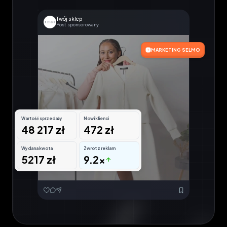
Twój sklep
Post sponsorowany
MARKETING SELMO
Wartość sprzedaży
Nowi klienci
48 217 zł
472 zł
Wydana kwota
Zwrot z reklam
5217 zł
9.2x