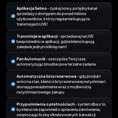
Aplikacja Selmo
- zyskaj nowy, potężny kanał
sprzedaży z dostępem do ponad miliona
użytkowników, którzy regularnie kupują na
transmisjach LIVE!
Transmisje w aplikacji
- sprzedawaj na LIVE
bezpośrednio w aplikacji, gdzie klienci kupują
zaledwie jednym kliknięciem!
Pan Automacik
- oszczędza Twój czas,
automatyzując żmudne i powtarzalne zadania
Automatyczna lista rezerwowa
- gdy produkt
wróci na stan, klienci z listy rezerwowej natychmiast
dostają powiadomienie wraz z możliwością
natychmiastowego zakupu
Przypomnienia o płatnościach
- system dba o to,
by klienci nie zapomnieli o opłaceniu zamówienia,
zwiększając liczbę sfinalizowanych transakcji