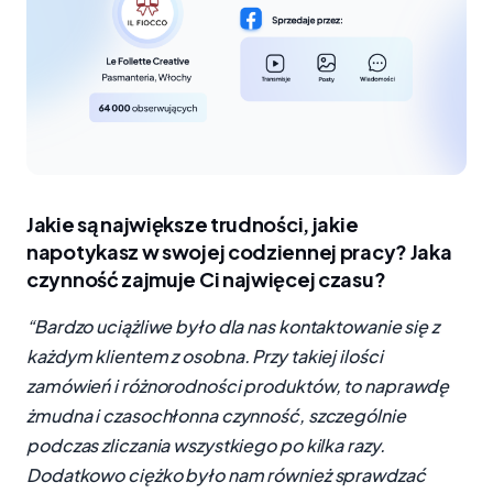
Jakie są największe trudności, jakie
napotykasz w swojej codziennej pracy? Jaka
czynność zajmuje Ci najwięcej czasu?
“Bardzo uciążliwe było dla nas kontaktowanie się z
każdym klientem z osobna. Przy takiej ilości
zamówień i różnorodności produktów, to naprawdę
żmudna i czasochłonna czynność, szczególnie
podczas zliczania wszystkiego po kilka razy.
Dodatkowo ciężko było nam również sprawdzać