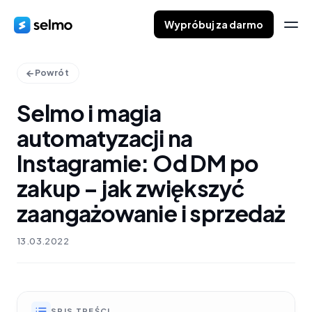
Wypróbuj za darmo
Powrót
Selmo i magia
automatyzacji na
Instagramie: Od DM po
zakup – jak zwiększyć
zaangażowanie i sprzedaż
13.03.2022
SPIS TREŚCI