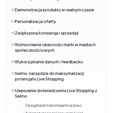
Demonstracja produktu w realnym czasie
02
Personalizacja oferty
03
Zwiększona konwersja i sprzedaż
04
Wzmocnienie obecności marki w mediach
05
społecznościowych
Wykorzystanie danych i feedbacku
06
Selmo: narzędzie do maksymalizacji
07
potencjału Live Shopping
Ulepszenie doświadczenia Live Shopping z
08
Selmo
Zarządzanie transmisjami na żywo