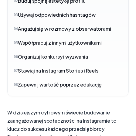
Buduj spójną estetykę profilu
02
Używaj odpowiednich hashtagów
03
Angażuj się w rozmowy z obserwatorami
04
Współpracuj z innymi użytkownikami
05
Organizuj konkursy i wyzwania
06
Stawiaj na Instagram Stories i Reels
07
Zapewnij wartość poprzez edukację
08
W dzisiejszym cyfrowym świecie budowanie
zaangażowanej społeczności na Instagramie to
klucz do sukcesu każdego przedsiębiorcy.