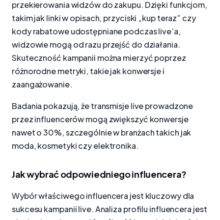
przekierowania widzów do zakupu. Dzięki funkcjom,
takim jak linki w opisach, przyciski „kup teraz” czy
kody rabatowe udostępniane podczas live’a,
widzowie mogą od razu przejść do działania.
Skuteczność kampanii można mierzyć poprzez
różnorodne metryki, takie jak konwersje i
zaangażowanie.
Badania pokazują, że transmisje live prowadzone
przez influencerów mogą zwiększyć konwersje
nawet o 30%, szczególnie w branżach takich jak
moda, kosmetyki czy elektronika.
Jak wybrać odpowiedniego influencera?
Wybór właściwego influencera jest kluczowy dla
sukcesu kampanii live. Analiza profilu influencera jest