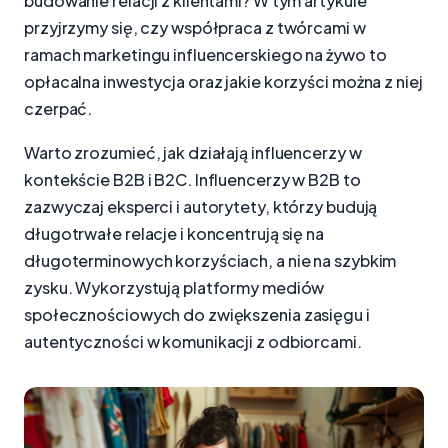
budowanie relacji z klientami? W tym artykule
przyjrzymy się, czy współpraca z twórcami w
ramach marketingu influencerskiego na żywo to
opłacalna inwestycja oraz jakie korzyści można z niej
czerpać.
Warto zrozumieć, jak działają influencerzy w
kontekście B2B i B2C. Influencerzy w B2B to
zazwyczaj eksperci i autorytety, którzy budują
długotrwałe relacje i koncentrują się na
długoterminowych korzyściach, a nie na szybkim
zysku. Wykorzystują platformy mediów
społecznościowych do zwiększenia zasięgu i
autentyczności w komunikacji z odbiorcami.