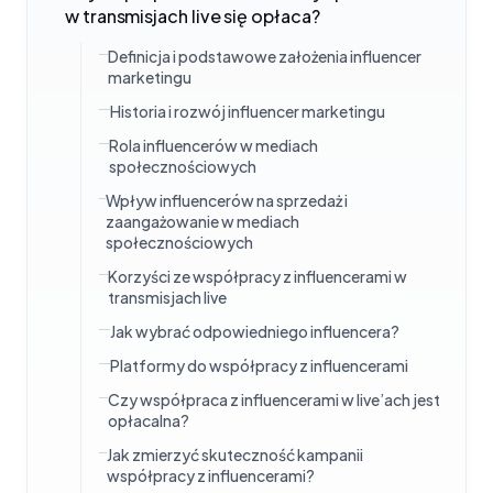
w transmisjach live się opłaca?
Definicja i podstawowe założenia influencer
marketingu
Historia i rozwój influencer marketingu
Rola influencerów w mediach
społecznościowych
Wpływ influencerów na sprzedaż i
zaangażowanie w mediach
społecznościowych
Korzyści ze współpracy z influencerami w
transmisjach live
Jak wybrać odpowiedniego influencera?
Platformy do współpracy z influencerami
Czy współpraca z influencerami w live’ach jest
opłacalna?
Jak zmierzyć skuteczność kampanii
współpracy z influencerami?