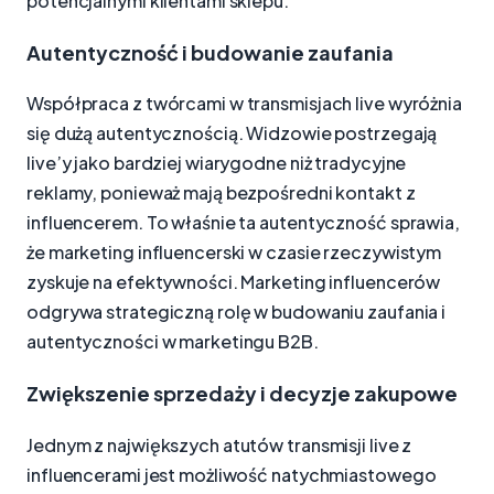
potencjalnymi klientami sklepu.
Autentyczność i budowanie zaufania
Współpraca z twórcami w transmisjach live wyróżnia
się dużą autentycznością. Widzowie postrzegają
live’y jako bardziej wiarygodne niż tradycyjne
reklamy, ponieważ mają bezpośredni kontakt z
influencerem. To właśnie ta autentyczność sprawia,
że marketing influencerski w czasie rzeczywistym
zyskuje na efektywności. Marketing influencerów
odgrywa strategiczną rolę w budowaniu zaufania i
autentyczności w marketingu B2B.
Zwiększenie sprzedaży i decyzje zakupowe
Jednym z największych atutów transmisji live z
influencerami jest możliwość natychmiastowego