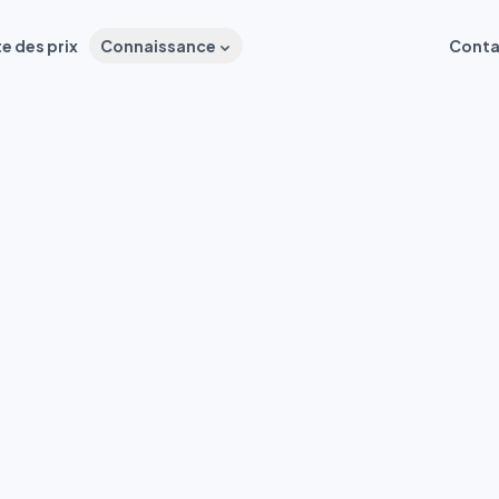
te des prix
Connaissance
Conta
n Messenger amélio
des étiquettes directement depuis Messe
associez-les à des conversations.
Essayez gratuitement