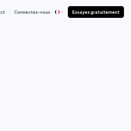
ct
Connectez-vous
Essayez gratuitement
ré
nger et