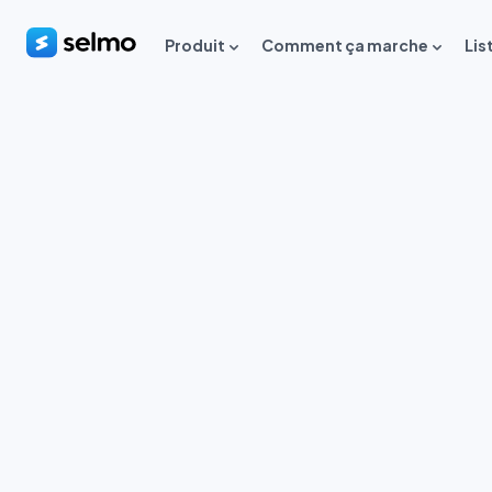
Produit
Comment ça marche
Lis
U
Créez 