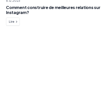
6.12.2023
Comment construire de meilleures relations sur
Instagram?
Lire
Vous avez une question à nous poser
?
Nous sommes à votre disposition !
contact