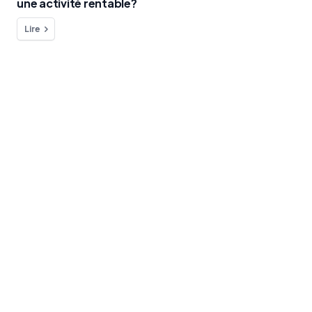
une activité rentable?
Lire
Vous avez une question à nous poser
?
Nous sommes à votre disposition !
contact
Blog