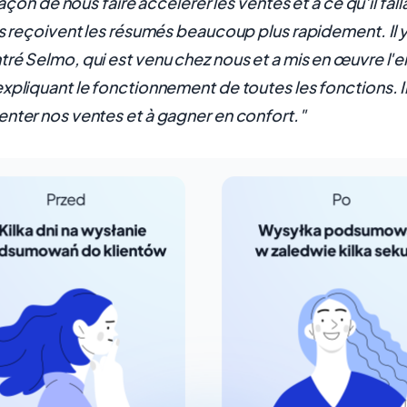
 façon de nous faire accélérer les ventes et à ce qu'il fall
ts reçoivent les résumés beaucoup plus rapidement. Il y
ré Selmo, qui est venu chez nous et a mis en œuvre l'
xpliquant le fonctionnement de toutes les fonctions. I
nter nos ventes et à gagner en confort."