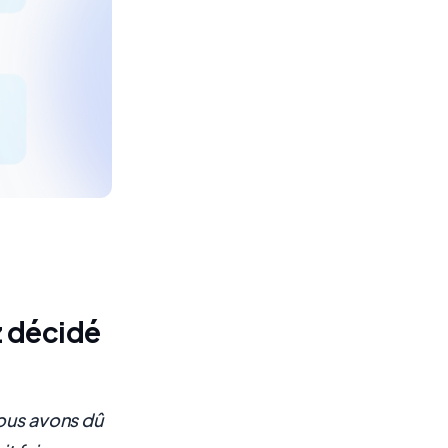
z décidé
nous avons dû