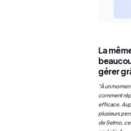
La même 
beaucoup
gérer gr
"À un moment 
comment répo
efficace. Aup
plusieurs per
de Selmo, cel