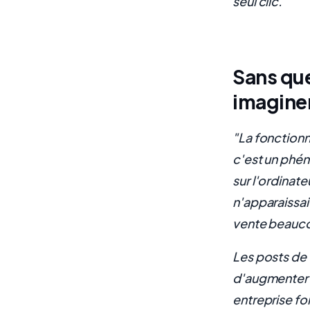
seul clic."
Sans que
imaginer
"La fonctionn
c'est un phén
sur l'ordinat
n'apparaissai
vente beaucou
Les posts de 
d'augmenter l
entreprise fon