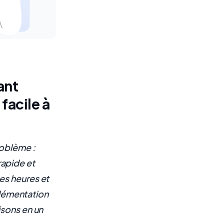
ant
facile à
roblème :
apide et
es heures et
mplémentation
isons en un