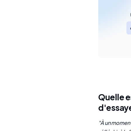
Quelle e
d'essay
"À un moment 