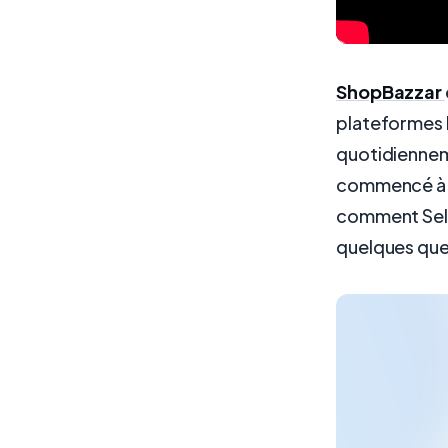
ShopBazzar
plateformes F
quotidiennem
commencé à tr
comment Selmo
quelques que