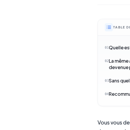
TABLE D
Quelle es
01
La même a
02
devenue p
Sans quel
03
Recomman
04
Vous vous d