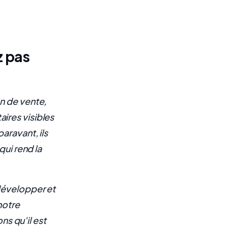
z pas
n de vente,
ires visibles
aravant, ils
qui rend la
développer et
notre
ns qu'il est