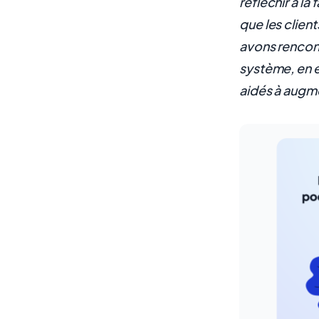
réfléchir à la
que les clien
avons rencont
système, en e
aidés à augme