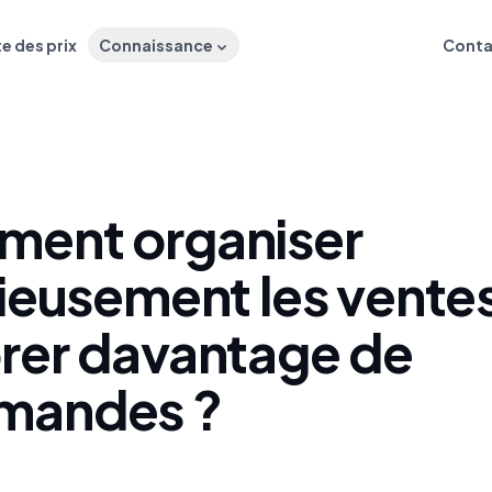
te des prix
Connaissance
Conta
ent organiser
ieusement les ventes
rer davantage de
mandes ?