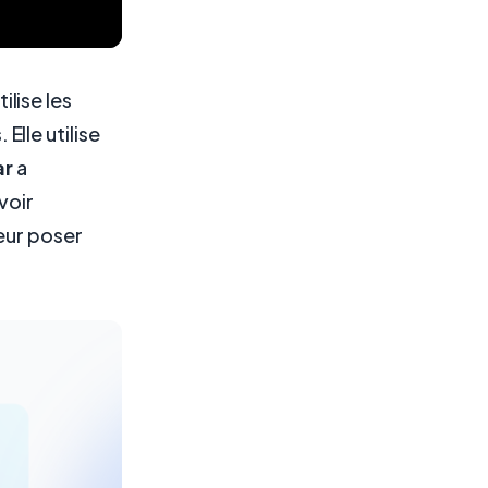
lise les
lle utilise
ar
a
voir
eur poser