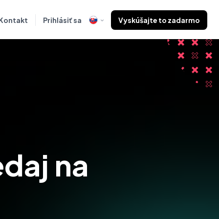
Kontakt
Prihlásiť sa
Vyskúšajte to zadarmo
daj na 