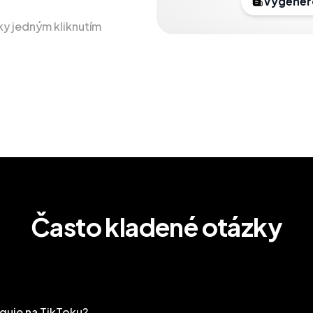
Vygenero
ky jedným kliknutím
Často kladené otázky
guje na TikToku?