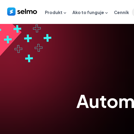
Produkt
Ako to funguje
Cenník
Automa