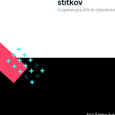
štítkov
Vygenerujte štítok objednáv
Ako Selmo fun