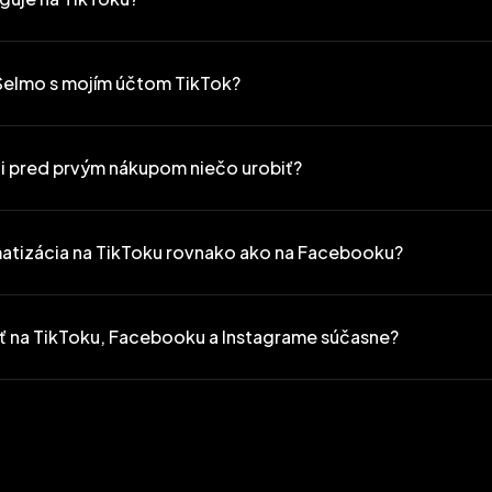
ielania Selmo rozpoznáva komentáre divákov, ktoré obsahujú kódy pro
 zákazník zadá kód, dostane SMS so súhrnom objednávky a odkazom 
Selmo s mojím účtom TikTok?
y sa potom odošlú na váš dashboard Selmo – rovnako ako pri predajo
ci pred prvým nákupom niečo urobiť?
atizácia na TikToku rovnako ako na Facebooku?
ť na TikToku, Facebooku a Instagrame súčasne?