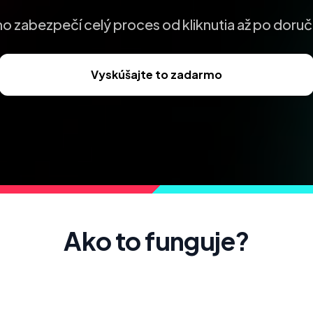
o zabezpečí celý proces od kliknutia až po doruč
Vyskúšajte to zadarmo
Ako to funguje
?