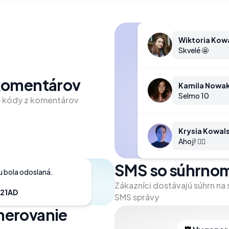
Wiktoria Kow
Skvelé 🤩
komentárov
Kamila Nowa
Selmo 10
e kódy z komentárov
Krysia Kowal
Ahoj! 🙋‍♀️
SMS so súhrno
 bola odoslaná. 
Zákazníci dostávajú súhrn na
321AD
SMS správy
nerovanie