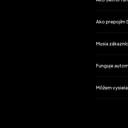
Počas živého vys
„Selmo 10“). Keď
Ako prepojím 
Všetky objednávk
Facebooku.
Musia zákazní
Funguje autom
Môžem vysiela