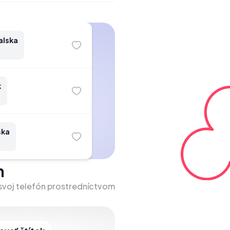
alska
k
ska
m
 svoj telefón prostredníctvom