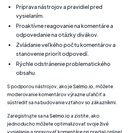
Príprava nástrojov a pravidiel pred
vysielaním.
Proaktívne reagovanie na komentáre a
odpovedanie na otázky divákov.
Zvládanie veľkého počtu komentárov a
stanovenie priorít odpovedí.
Rýchle odstránenie problematického
obsahu.
S podporou nástrojov, ako je
Selmo.io
, môžete
moderovanie komentárov výrazne uľahčiť a
sústrediť sa na budovanie vzťahov so zákazníkmi.
Zaregistrujte sa na
Selmo.io
a zistite, ako
jednoducho môžete optimalizovať svoje živé
vysielanie a spravovať komentáre pri predaji online!