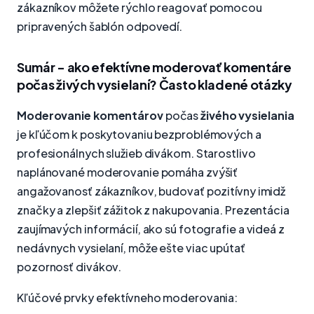
zákazníkov môžete rýchlo reagovať pomocou
pripravených šablón odpovedí.
Sumár - ako efektívne moderovať komentáre
počas živých vysielaní? Často kladené otázky
Moderovanie komentárov
počas
živého vysielania
je kľúčom k poskytovaniu bezproblémových a
profesionálnych služieb divákom. Starostlivo
naplánované moderovanie pomáha zvýšiť
angažovanosť zákazníkov, budovať pozitívny imidž
značky a zlepšiť zážitok z nakupovania. Prezentácia
zaujímavých informácií, ako sú fotografie a videá z
nedávnych vysielaní, môže ešte viac upútať
pozornosť divákov.
Kľúčové prvky efektívneho moderovania: