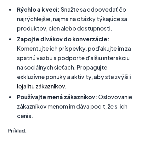
Rýchlo a k veci:
Snažte sa odpovedať čo
najrýchlejšie, najmä na otázky týkajúce sa
produktov, cien alebo dostupnosti.
Zapojte divákov do konverzácie:
Komentujte ich príspevky, poďakujte im za
spätnú väzbu a podporte ďalšiu interakciu
na sociálnych sieťach. Propagujte
exkluzívne ponuky a aktivity, aby ste zvýšili
lojalitu zákazníkov
.
Používajte mená zákazníkov:
Oslovovanie
zákazníkov menom im dáva pocit, že si ich
cenia.
Príklad: