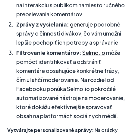
na interakciu s publikom namiesto ručného
preosievania komentárov.
Zprávy z vysielania:
generuje
podrobné
správy o činnosti divákov, čo vám umožní
lepšie pochopiť ich potreby a správanie.
Filtrovanie komentárov:
Selmo.io
môže
pomôcť identifikovať a odstrániť
komentáre obsahujúce konkrétne frázy,
čím uľahčí moderovanie. Na rozdiel od
Facebooku ponúka Selmo.io pokročilé
automatizované nástroje na moderovanie,
ktoré dokážu efektívnejšie spravovať
obsah na platformách sociálnych médií.
Vytvárajte personalizované správy:
Na otázky