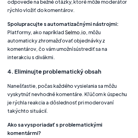
odpovede na bežné otázky, ktoré môže moderátor
rýchlo vložiť do komentárov.
Spolupracujte s automatizačnými nástrojmi:
Platformy, ako napríklad
Selmo.io
, môžu
automaticky zhromažďovať objednávky z
komentárov, čo vám umožní sústrediť sa na
interakciu s divákmi.
4. Eliminujte problematický obsah
Nanešťastie, počas každého vysielania sa môžu
vyskytnúť nevhodné komentáre. Kľúčom k úspechu
je rýchla reakcia a dôslednosť pri moderovaní
takýchto situácií.
Ako sa vysporiadať s problematickými
komentármi?