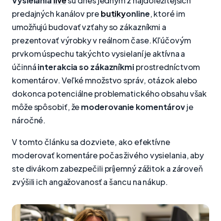
Vysielania
live
sú dnes jedným z najdôležitejších
predajných kanálov pre
butiky
online
, ktoré im
umožňujú budovať vzťahy so zákazníkmi a
prezentovať výrobky v reálnom čase. Kľúčovým
prvkom úspechu takýchto vysielaní je aktívna a
účinná
interakcia so zákazníkmi
prostredníctvom
komentárov. Veľké množstvo správ, otázok alebo
dokonca potenciálne problematického obsahu však
môže spôsobiť, že
moderovanie komentárov
je
náročné.
V tomto článku sa dozviete, ako efektívne
moderovať komentáre počas živého vysielania, aby
ste divákom zabezpečili príjemný zážitok a zároveň
zvýšili ich angažovanosť a šancu na nákup.