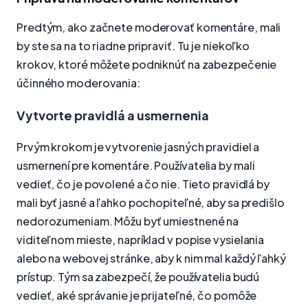
Predtým, ako začnete moderovať komentáre, mali
by ste sa na to riadne pripraviť. Tu je niekoľko
krokov, ktoré môžete podniknúť na zabezpečenie
účinného moderovania:
Vytvorte pravidlá a usmernenia
Prvým krokom je vytvorenie jasných pravidiel a
usmernení pre komentáre. Používatelia by mali
vedieť, čo je povolené a čo nie. Tieto pravidlá by
mali byť jasné a ľahko pochopiteľné, aby sa predišlo
nedorozumeniam. Môžu byť umiestnené na
viditeľnom mieste, napríklad v popise vysielania
alebo na webovej stránke, aby k nim mal každý ľahký
prístup. Tým sa zabezpečí, že používatelia budú
vedieť, aké správanie je prijateľné, čo pomôže