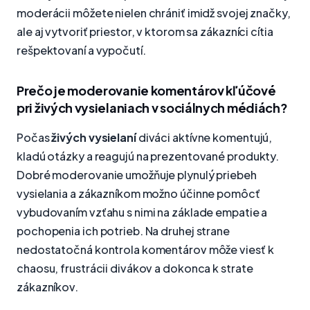
moderácii môžete nielen chrániť imidž svojej značky,
ale aj vytvoriť priestor, v ktorom sa zákazníci cítia
rešpektovaní a vypočutí.
Prečo je moderovanie komentárov kľúčové
pri živých vysielaniach v sociálnych médiách?
Počas
živých vysielaní
diváci aktívne komentujú,
kladú otázky a reagujú na prezentované produkty.
Dobré moderovanie umožňuje plynulý priebeh
vysielania a zákazníkom možno účinne pomôcť
vybudovaním vzťahu s nimi na základe empatie a
pochopenia ich potrieb. Na druhej strane
nedostatočná kontrola komentárov môže viesť k
chaosu, frustrácii divákov a dokonca k strate
zákazníkov.