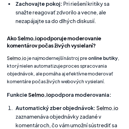
Zachovajte pokoj:
Pri riešení kritiky sa
snažte reagovať zdvorilo a vecne, ale
nezapájajte sa do dlhých diskusií.
Ako
Selmo.io
podporuje moderovanie
komentárov počas živých vysielaní?
Selmo.io
je najmodernejší nástroj pre
online butiky
,
ktorý nielen automatizuje proces spracovania
objednávok, ale pomáha aj efektívne moderovať
komentáre počas živých webových vysielaní.
Funkcie
Selmo.io
podpora moderovania:
Automatický zber objednávok:
Selmo.io
zaznamenáva objednávky zadané v
komentároch, čo vám umožní sústrediť sa