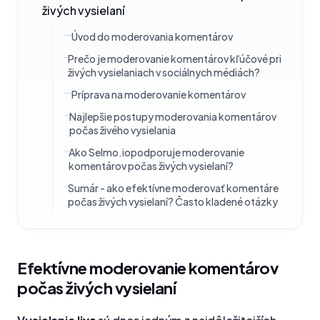
živých vysielaní
Úvod do moderovania komentárov
Prečo je moderovanie komentárov kľúčové pri
živých vysielaniach v sociálnych médiách?
Príprava na moderovanie komentárov
Najlepšie postupy moderovania komentárov
počas živého vysielania
Ako Selmo.iopodporuje moderovanie
komentárov počas živých vysielaní?
Sumár - ako efektívne moderovať komentáre
počas živých vysielaní? Často kladené otázky
Efektívne moderovanie komentárov
počas živých vysielaní