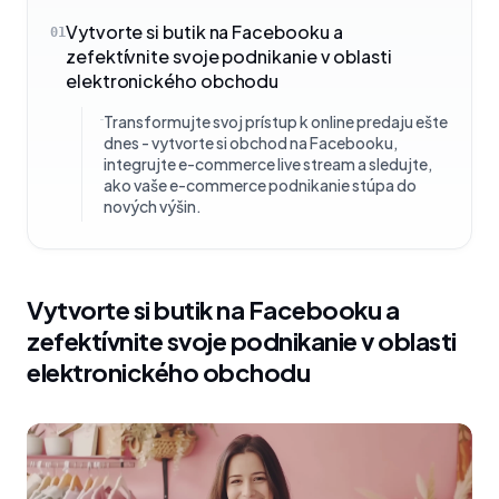
Vytvorte si butik na Facebooku a
01
zefektívnite svoje podnikanie v oblasti
elektronického obchodu
Transformujte svoj prístup k online predaju ešte
dnes - vytvorte si obchod na Facebooku,
integrujte e-commerce live stream a sledujte,
ako vaše e-commerce podnikanie stúpa do
nových výšin.
Vytvorte si butik na Facebooku a
zefektívnite svoje podnikanie v oblasti
elektronického obchodu