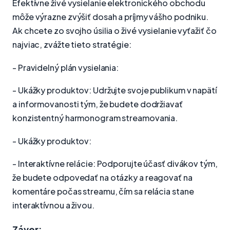
Efektívne živé vysielanie elektronického obchodu
môže výrazne zvýšiť dosah a príjmy vášho podniku.
Ak chcete zo svojho úsilia o živé vysielanie vyťažiť čo
najviac, zvážte tieto stratégie:
- Pravidelný plán vysielania:
- Ukážky produktov: Udržujte svoje publikum v napätí
a informovanosti tým, že budete dodržiavať
konzistentný harmonogram streamovania.
- Ukážky produktov:
- Interaktívne relácie: Podporujte účasť divákov tým,
že budete odpovedať na otázky a reagovať na
komentáre počas streamu, čím sa relácia stane
interaktívnou a živou.
Záver: