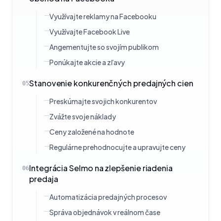
Využívajte reklamy na Facebooku
Využívajte Facebook Live
Angementujte so svojím publikom
Ponúkajte akcie a zľavy
Stanovenie konkurenčných predajných cien
05
Preskúmajte svojich konkurentov
Zvážte svoje náklady
Ceny založené na hodnote
Regulárne prehodnocujte a upravujte ceny
Integrácia Selmo na zlepšenie riadenia
06
predaja
Automatizácia predajných procesov
Správa objednávok v reálnom čase