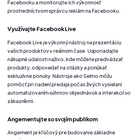
Facebooku a monitorujte ich výkonnosť
prostredníctvom správcu reklám na Facebooku.
Využívajte Facebook Live
Facebook Live je výkonný nástroj na prezentáciu
vašich produktov v reálnom čase. Usporiadajte
nákupné udalosti naživo, kde môžete predvádzať
produkty, odpovedať na otázky a ponúkať
exkluzívne ponuky. Nástroje ako Selmo môžu
pomôcť pri riadení predaja počas živých vysielaní
automatizovaním súhrnov objednávok a interakcií so
zákazníkmi.
Angementujte so svojím publikom
Angement je kľúčový pre budovanie základne