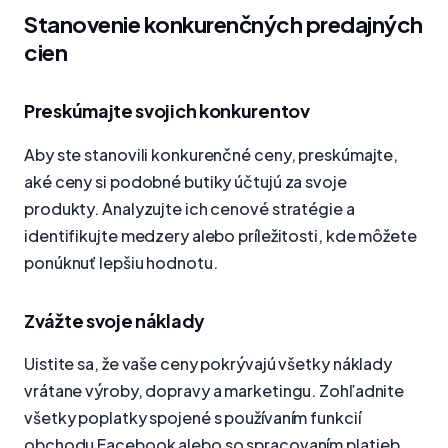
Stanovenie konkurenčných predajných
cien
Preskúmajte svojich konkurentov
Aby ste stanovili konkurenčné ceny, preskúmajte,
aké ceny si podobné butiky účtujú za svoje
produkty. Analyzujte ich cenové stratégie a
identifikujte medzery alebo príležitosti, kde môžete
ponúknuť lepšiu hodnotu.
Zvážte svoje náklady
Uistite sa, že vaše ceny pokrývajú všetky náklady
vrátane výroby, dopravy a marketingu. Zohľadnite
všetky poplatky spojené s používaním funkcií
obchodu Facebook alebo so spracovaním platieb.