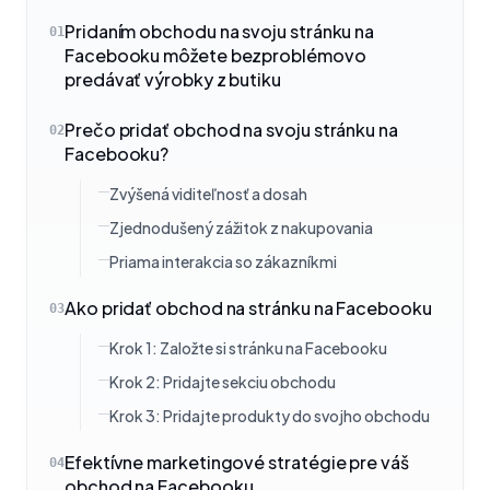
Pridaním obchodu na svoju stránku na
01
Facebooku môžete bezproblémovo
predávať výrobky z butiku
Prečo pridať obchod na svoju stránku na
02
Facebooku?
Zvýšená viditeľnosť a dosah
Zjednodušený zážitok z nakupovania
Priama interakcia so zákazníkmi
Ako pridať obchod na stránku na Facebooku
03
Krok 1: Založte si stránku na Facebooku
Krok 2: Pridajte sekciu obchodu
Krok 3: Pridajte produkty do svojho obchodu
Efektívne marketingové stratégie pre váš
04
obchod na Facebooku