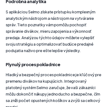
Podrobná analytika
S aplikáciou Selmo získate prístup ku komplexným
analytickým nástrojom a nástrojom na vytváranie
správ. Tieto poznatky vám pomôžu pochopiť
správanie divákov, mieru zapojenia a výkonnosť
predaja. Analýzou týchto údajov môžete vylepšiť
svoju stratégiu a optimalizovať budúce predajné
podujatia naživo pre ešte lepšie výsledky.
Plynulý proces pokladnice
Hladký a bezpečný proces pokladnice je kľúčový pre
premenu divákov na kupujúcich. Integrovaný
platobný systém Selmo zaručuje, že vaši zákazníci
môžu dokončiť nákupy jednoducho a bezpečne, čím
sa zníži počet opustených košíkov a zvýši sa celkový
predaj.