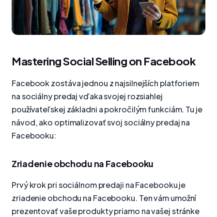
Mastering Social Selling on Facebook
Facebook zostáva jednou z najsilnejších platforiem
na sociálny predaj vďaka svojej rozsiahlej
používateľskej základni a pokročilým funkciám. Tu je
návod, ako optimalizovať svoj sociálny predaj na
Facebooku:
Zriadenie obchodu na Facebooku
Prvý krok pri sociálnom predaji na Facebooku je
zriadenie obchodu na Facebooku. Ten vám umožní
prezentovať vaše produkty priamo na vašej stránke