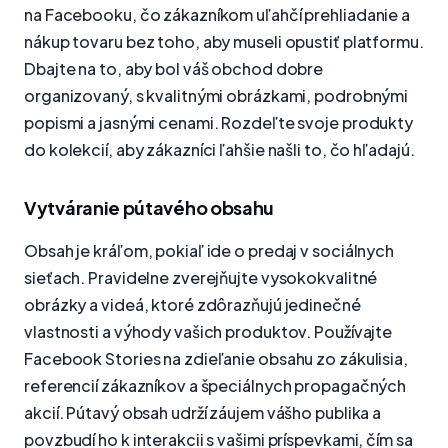
na Facebooku, čo zákazníkom uľahčí prehliadanie a
nákup tovaru bez toho, aby museli opustiť platformu.
Dbajte na to, aby bol váš obchod dobre
organizovaný, s kvalitnými obrázkami, podrobnými
popismi a jasnými cenami. Rozdeľte svoje produkty
do kolekcií, aby zákazníci ľahšie našli to, čo hľadajú.
Vytváranie pútavého obsahu
Obsah je kráľom, pokiaľ ide o predaj v sociálnych
sieťach. Pravidelne zverejňujte vysokokvalitné
obrázky a videá, ktoré zdôrazňujú jedinečné
vlastnosti a výhody vašich produktov. Používajte
Facebook Stories na zdieľanie obsahu zo zákulisia,
referencií zákazníkov a špeciálnych propagačných
akcií. Pútavý obsah udrží záujem vášho publika a
povzbudí ho k interakcii s vašimi príspevkami, čím sa