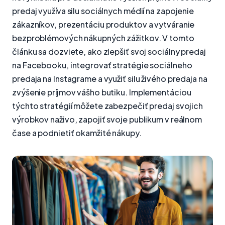
predaj využíva silu sociálnych médií na zapojenie
zákazníkov, prezentáciu produktov a vytváranie
bezproblémových nákupných zážitkov. V tomto
článku sa dozviete, ako zlepšiť svoj sociálny predaj
na Facebooku, integrovať stratégie sociálneho
predaja na Instagrame a využiť silu živého predaja na
zvýšenie príjmov vášho butiku. Implementáciou
týchto stratégií môžete zabezpečiť predaj svojich
výrobkov naživo, zapojiť svoje publikum v reálnom
čase a podnietiť okamžité nákupy.