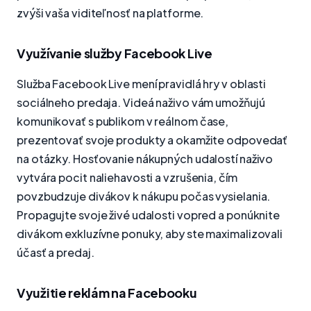
zvýši vaša viditeľnosť na platforme.
Využívanie služby Facebook Live
Služba Facebook Live mení pravidlá hry v oblasti
sociálneho predaja. Videá naživo vám umožňujú
komunikovať s publikom v reálnom čase,
prezentovať svoje produkty a okamžite odpovedať
na otázky. Hosťovanie nákupných udalostí naživo
vytvára pocit naliehavosti a vzrušenia, čím
povzbudzuje divákov k nákupu počas vysielania.
Propagujte svoje živé udalosti vopred a ponúknite
divákom exkluzívne ponuky, aby ste maximalizovali
účasť a predaj.
Využitie reklám na Facebooku