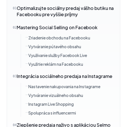
Optimalizujte sociálny predaj vášho butiku na
01
Facebooku pre vyššie príjmy
Mastering Social Selling on Facebook
02
Zriadenie obchodu na Facebooku
Vytváranie pútavého obsahu
Využívanie služby Facebook Live
Využitie reklám na Facebooku
Integrácia sociálneho predaja na Instagrame
03
Nastavenie nakupovania na Instagrame
Vytváranie vizuálneho obsahu
Instagram Live Shopping
Spolupráca s influencermi
Zlepšenie predaja naživo s aplikáciou Selmo
04