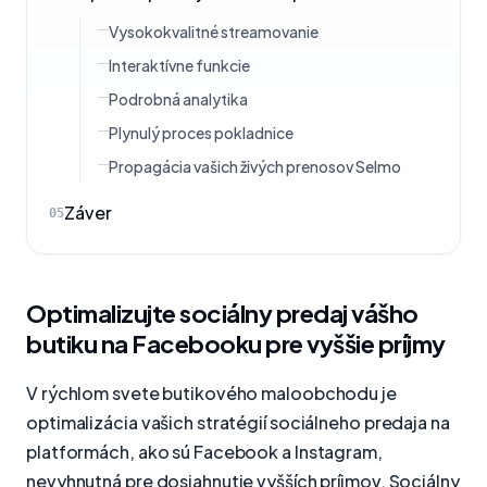
Vysokokvalitné streamovanie
Interaktívne funkcie
Podrobná analytika
Plynulý proces pokladnice
Propagácia vašich živých prenosov Selmo
Záver
05
Optimalizujte sociálny predaj vášho
butiku na Facebooku pre vyššie príjmy
V rýchlom svete butikového maloobchodu je
optimalizácia vašich stratégií sociálneho predaja na
platformách, ako sú Facebook a Instagram,
nevyhnutná pre dosiahnutie vyšších príjmov. Sociálny