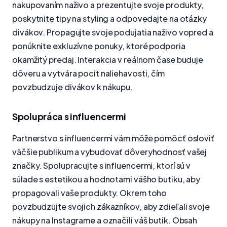
nakupovaním naživo a prezentujte svoje produkty,
poskytnite tipy na styling a odpovedajte na otázky
divákov. Propagujte svoje podujatia naživo vopred a
ponúknite exkluzívne ponuky, ktoré podporia
okamžitý predaj. Interakcia v reálnom čase buduje
dôveru a vytvára pocit naliehavosti, čím
povzbudzuje divákov k nákupu.
Spolupráca s influencermi
Partnerstvo s influencermi vám môže pomôcť osloviť
väčšie publikum a vybudovať dôveryhodnosť vašej
značky. Spolupracujte s influencermi, ktorí sú v
súlade s estetikou a hodnotami vášho butiku, aby
propagovali vaše produkty. Okrem toho
povzbudzujte svojich zákazníkov, aby zdieľali svoje
nákupy na Instagrame a označili váš butik. Obsah