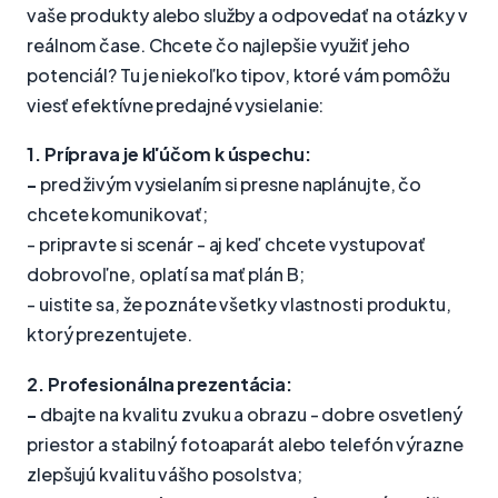
vaše produkty alebo služby a odpovedať na otázky v
reálnom čase. Chcete čo najlepšie využiť jeho
potenciál? Tu je niekoľko tipov, ktoré vám pomôžu
viesť efektívne predajné vysielanie:
1. Príprava je kľúčom k úspechu:
-
pred živým vysielaním si presne naplánujte, čo
chcete komunikovať;
- pripravte si scenár - aj keď chcete vystupovať
dobrovoľne, oplatí sa mať plán B;
- uistite sa, že poznáte všetky vlastnosti produktu,
ktorý prezentujete.
2. Profesionálna prezentácia:
-
dbajte na kvalitu zvuku a obrazu - dobre osvetlený
priestor a stabilný fotoaparát alebo telefón výrazne
zlepšujú kvalitu vášho posolstva;