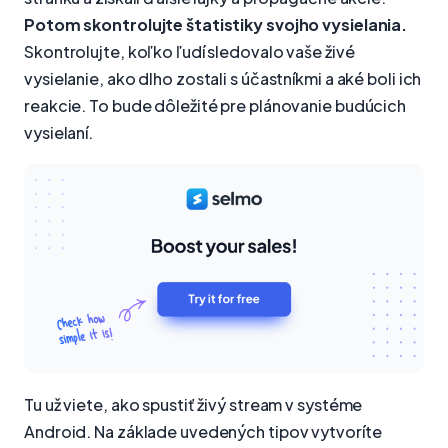
Potom skontrolujte štatistiky svojho vysielania.
Skontrolujte, koľko ľudí sledovalo vaše živé
vysielanie, ako dlho zostali s účastníkmi a aké boli ich
reakcie. To bude dôležité pre plánovanie budúcich
vysielaní.
Tu už viete, ako spustiť živý stream v systéme
Android. Na základe uvedených tipov vytvoríte