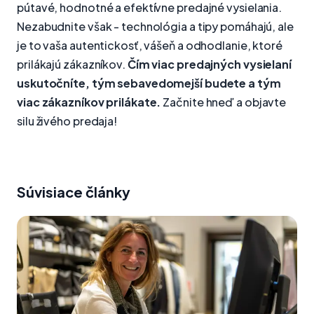
pútavé, hodnotné a efektívne predajné vysielania.
Nezabudnite však - technológia a tipy pomáhajú, ale
je to vaša autentickosť, vášeň a odhodlanie, ktoré
prilákajú zákazníkov.
Čím viac predajných vysielaní
uskutočníte, tým sebavedomejší budete a tým
viac zákazníkov prilákate.
Začnite hneď a objavte
silu živého predaja!
Súvisiace články