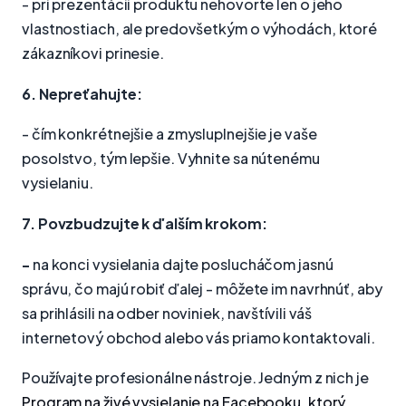
- pri prezentácii produktu nehovorte len o jeho
vlastnostiach, ale predovšetkým o výhodách, ktoré
zákazníkovi prinesie.
6. Nepreťahujte:
- čím konkrétnejšie a zmysluplnejšie je vaše
posolstvo, tým lepšie. Vyhnite sa nútenému
vysielaniu.
7. Povzbudzujte k ďalším krokom:
-
na konci vysielania dajte poslucháčom jasnú
správu, čo majú robiť ďalej - môžete im navrhnúť, aby
sa prihlásili na odber noviniek, navštívili váš
internetový obchod alebo vás priamo kontaktovali.
Používajte profesionálne nástroje. Jedným z nich je
Program na živé vysielanie na Facebooku, ktorý