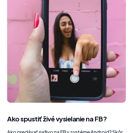
Ako spustiť živé vysielanie na FB?
Ako predávať naživo na FB v systéme Android? Skôr