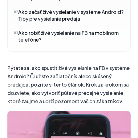
Ako začať živé vysielanie v systéme Android?
02
Tipy pre vysielanie predaja
Ako robiť živé vysielanie na FB na mobilnom
03
telefóne?
Pýtate sa, ako spustiť živé vysielanie na FB v systéme
Android? Či už ste začiatočník alebo skúsený
predajca, pozrite si tento článok. Krok za krokom sa
dozviete, ako vytvoriť pútavé predajné vysielanie,
ktoré zaujme a udrží pozornosť vašich zákazníkov.