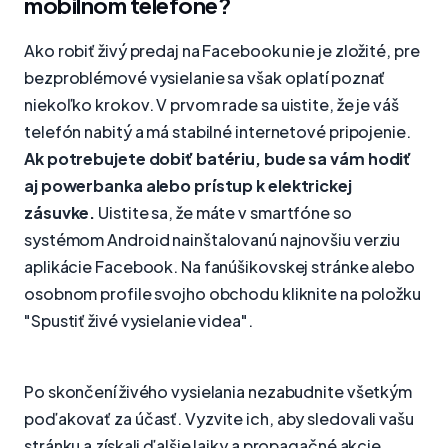
mobilnom telefóne?
Ako robiť živý predaj na Facebooku nie je zložité, pre
bezproblémové vysielanie sa však oplatí poznať
niekoľko krokov. V prvom rade sa uistite, že je váš
telefón nabitý a má stabilné internetové pripojenie.
Ak potrebujete dobiť batériu, bude sa vám hodiť
aj powerbanka alebo prístup k elektrickej
zásuvke.
Uistite sa, že máte v smartfóne so
systémom Android nainštalovanú najnovšiu verziu
aplikácie Facebook. Na fanúšikovskej stránke alebo
osobnom profile svojho obchodu kliknite na položku
"Spustiť živé vysielanie videa".
Po skončení živého vysielania nezabudnite všetkým
poďakovať za účasť. Vyzvite ich, aby sledovali vašu
stránku a získali ďalšie lajky a propagačné akcie.