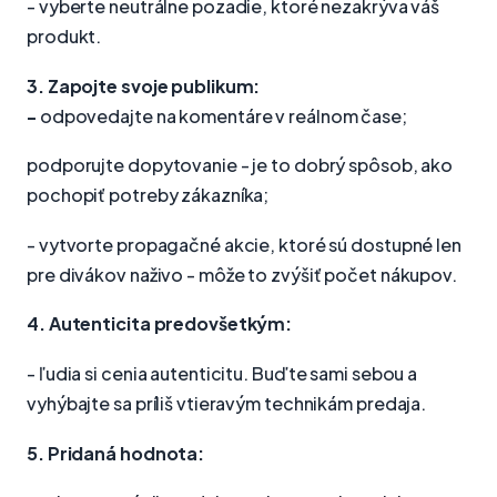
- vyberte neutrálne pozadie, ktoré nezakrýva váš
produkt.
3. Zapojte svoje publikum:
-
odpovedajte na komentáre v reálnom čase;
podporujte dopytovanie - je to dobrý spôsob, ako
pochopiť potreby zákazníka;
- vytvorte propagačné akcie, ktoré sú dostupné len
pre divákov naživo - môže to zvýšiť počet nákupov.
4. Autenticita predovšetkým:
- ľudia si cenia autenticitu. Buďte sami sebou a
vyhýbajte sa príliš vtieravým technikám predaja.
5. Pridaná hodnota: