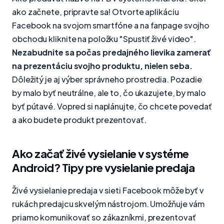
ako začnete, pripravte sa! Otvorte aplikáciu
Facebook na svojom smartfóne a na fanpage svojho
obchodu kliknite na položku "Spustiť živé video".
Nezabudnite sa počas predajného lievika zamerať
na prezentáciu svojho produktu, nielen seba.
Dôležitý je aj výber správneho prostredia. Pozadie
by malo byť neutrálne, ale to, čo ukazujete, by malo
byť pútavé. Vopred si naplánujte, čo chcete povedať
a ako budete produkt prezentovať.
Ako začať živé vysielanie v systéme
Android? Tipy pre vysielanie predaja
Živé vysielanie predaja v sieti Facebook môže byť v
rukách predajcu skvelým nástrojom. Umožňuje vám
priamo komunikovať so zákazníkmi, prezentovať