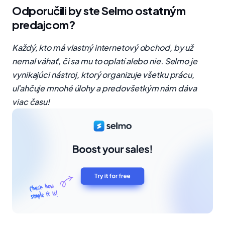
Odporučili by ste Selmo ostatným
predajcom?
Každý, kto má vlastný internetový obchod, by už
nemal váhať, či sa mu to oplatí alebo nie. Selmo je
vynikajúci nástroj, ktorý organizuje všetku prácu,
uľahčuje mnohé úlohy a predovšetkým nám dáva
viac času!