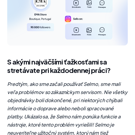
S akými najväčšími ťažkosťami sa
stretávate pri každodennej práci?
Predtým, ako sme začali používať Selmo, sme mali
veľa problémov so zákazníckym servisom. Nie všetky
objednávky boli dokončené, pri niektorých chýbali
informácie o doprave alebo neboli spracované
platby. Ukázalo sa, že Selmo nám ponúka funkcie a
nástroje, ktoré tento problém vyriešili! Selmo je
neuveriteľne užitočný systém, ktorý nám tiež