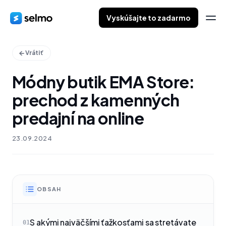
Vyskúšajte to zadarmo
Vrátiť
Módny butik EMA Store:
prechod z kamenných
predajní na online
23.09.2024
OBSAH
S akými najväčšími ťažkosťami sa stretávate
01