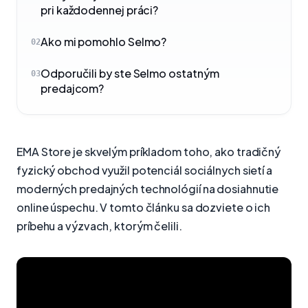
pri každodennej práci?
Ako mi pomohlo Selmo?
02
Odporučili by ste Selmo ostatným
03
predajcom?
EMA Store je skvelým príkladom toho, ako tradičný
fyzický obchod využil potenciál sociálnych sietí a
moderných predajných technológií na dosiahnutie
online úspechu. V tomto článku sa dozviete o ich
príbehu a výzvach, ktorým čelili.