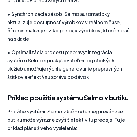
produktov predávaných naživo:
• Synchronizácia zásob: Selmo automaticky
aktualizuje dostupnosť výrobkov v reálnom čase,
čím minimalizuje riziko predaja výrobkov, ktoré nie sú
na sklade.
• Optimalizácia procesu prepravy: Integrácia
systému Selmo s poskytovateľmi logistických
služieb umožňuje rýchle generovanie prepravných
štítkov a efektívnu správu dodávok.
Príklad použitia systému Selmo v butiku
Použitie systému Selmo v každodennej prevádzke
butiku môže výrazne zvýšiť efektivitu predaja. Tu je
príklad plánu živého vysielania: