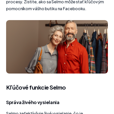
procesy. Zistite, ako sa Selmo môže stať kľúčovým
pomocníkom vášho butiku na Facebooku.
Kľúčové funkcie Selmo
Správa živého vysielania
Selmo zefektívňuje živé vysielanie, čo je