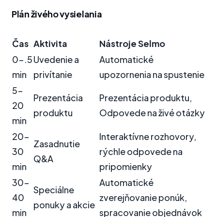
Plán živého vysielania
Čas
Aktivita
Nástroje Selmo
0-.5
Uvedenie a
Automatické
min
privítanie
upozornenia na spustenie
5-
Prezentácia
Prezentácia produktu,
20
produktu
Odpovede na živé otázky
min
20-
Interaktívne rozhovory,
Zasadnutie
30
rýchle odpovede na
Q&A
min
pripomienky
30-
Automatické
Speciálne
40
zverejňovanie ponúk,
ponuky a akcie
min
spracovanie objednávok