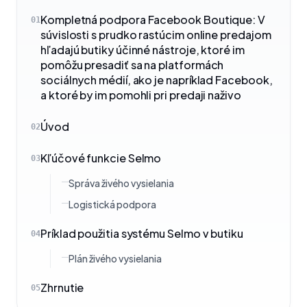
Kompletná podpora Facebook Boutique: V
01
súvislosti s prudko rastúcim online predajom
hľadajú butiky účinné nástroje, ktoré im
pomôžu presadiť sa na platformách
sociálnych médií, ako je napríklad Facebook,
a ktoré by im pomohli pri predaji naživo
Úvod
02
Kľúčové funkcie Selmo
03
Správa živého vysielania
Logistická podpora
Príklad použitia systému Selmo v butiku
04
Plán živého vysielania
Zhrnutie
05