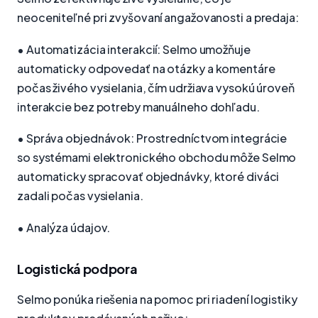
neoceniteľné pri zvyšovaní angažovanosti a predaja:
• Automatizácia interakcií: Selmo umožňuje
automaticky odpovedať na otázky a komentáre
počas živého vysielania, čím udržiava vysokú úroveň
interakcie bez potreby manuálneho dohľadu.
• Správa objednávok: Prostredníctvom integrácie
so systémami elektronického obchodu môže Selmo
automaticky spracovať objednávky, ktoré diváci
zadali počas vysielania.
• Analýza údajov.
Logistická podpora
Selmo ponúka riešenia na pomoc pri riadení logistiky