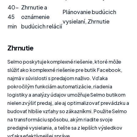
40-
Zhrnutie a
Plánovanie budúcich
45
oznámenie
vysielaní, Zhrnutie
min
budúcich relácií
Zhrnutie
Selmo poskytuje komplexné riešenie, ktoré môže
slúžiť ako komplexné riešenie pre butik Facebook,
najmä v súvislosti s predajom naživo. Vďaka
pokročilým funkciám automatizácie, riadenia
logistiky a analýzy údajov umožňuje Selmo butikom
nielen zvýšiť predaj, ale aj optimalizovať prevádzku a
budovať hlbšie vzťahy so zákazníkmi. Použite Selmo
na transformáciu spôsobu, akým riadite svoje
predajné vysielania, a tešte sa z lepších výsledkov
vďaka efektívnejšej správe.