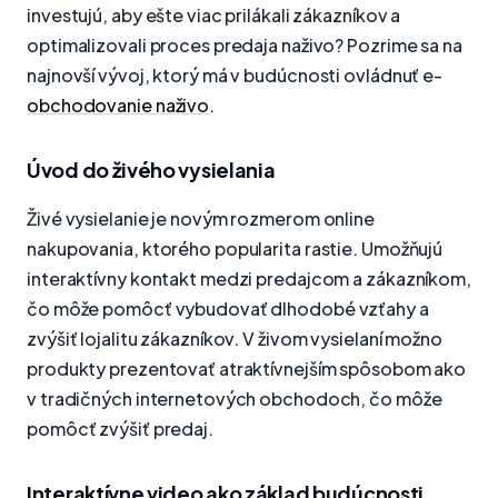
investujú, aby ešte viac prilákali zákazníkov a
optimalizovali proces predaja naživo? Pozrime sa na
najnovší vývoj, ktorý má v budúcnosti ovládnuť e-
obchodovanie naživo
.
Úvod do živého vysielania
Živé vysielanie je novým rozmerom online
nakupovania, ktorého popularita rastie. Umožňujú
interaktívny kontakt medzi predajcom a zákazníkom,
čo môže pomôcť vybudovať dlhodobé vzťahy a
zvýšiť lojalitu zákazníkov. V živom vysielaní možno
produkty prezentovať atraktívnejším spôsobom ako
v tradičných internetových obchodoch, čo môže
pomôcť zvýšiť predaj.
Interaktívne video ako základ budúcnosti