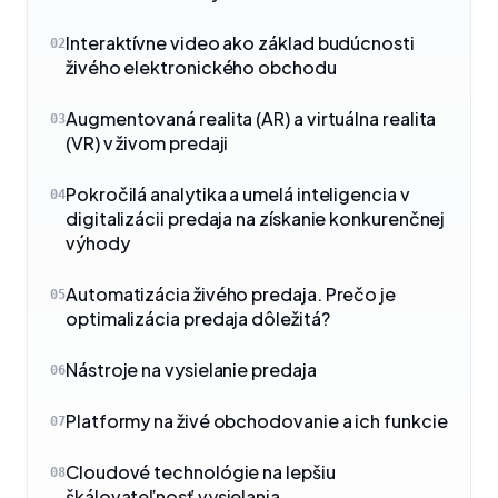
Interaktívne video ako základ budúcnosti
02
živého elektronického obchodu
Augmentovaná realita (AR) a virtuálna realita
03
(VR) v živom predaji
Pokročilá analytika a umelá inteligencia v
04
digitalizácii predaja na získanie konkurenčnej
výhody
Automatizácia živého predaja. Prečo je
05
optimalizácia predaja dôležitá?
Nástroje na vysielanie predaja
06
Platformy na živé obchodovanie a ich funkcie
07
Cloudové technológie na lepšiu
08
škálovateľnosť vysielania