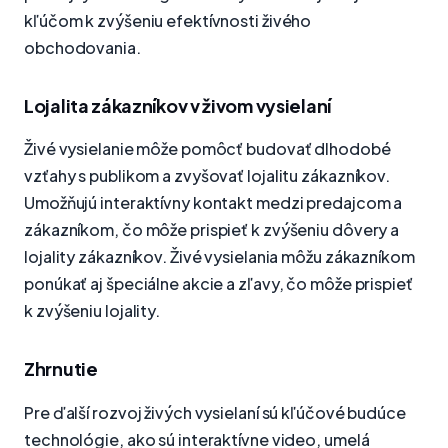
kľúčom k zvýšeniu efektívnosti živého
obchodovania.
Lojalita zákazníkov v živom vysielaní
Živé vysielanie môže pomôcť budovať dlhodobé
vzťahy s publikom a zvyšovať lojalitu zákazníkov.
Umožňujú interaktívny kontakt medzi predajcom a
zákazníkom, čo môže prispieť k zvýšeniu dôvery a
lojality zákazníkov. Živé vysielania môžu zákazníkom
ponúkať aj špeciálne akcie a zľavy, čo môže prispieť
k zvýšeniu lojality.
Zhrnutie
Pre ďalší rozvoj živých vysielaní sú kľúčové budúce
technológie, ako sú interaktívne video, umelá