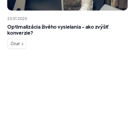
23.01.2025
Optimalizácia živého vysielania - ako zvýšiť
konverzie?
Čítať
Chcete sa na niečo opýtať?
Sme tu pre vás!