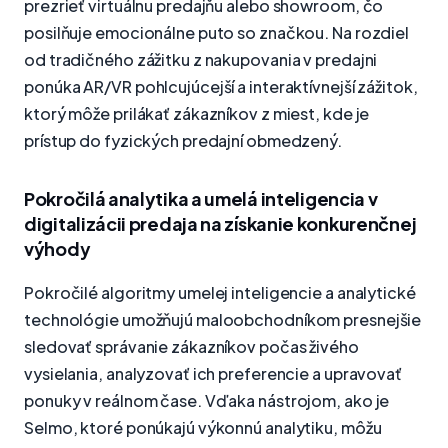
prezrieť virtuálnu predajňu alebo showroom, čo
posilňuje emocionálne puto so značkou. Na rozdiel
od tradičného zážitku z nakupovania v predajni
ponúka AR/VR pohlcujúcejší a interaktívnejší zážitok,
ktorý môže prilákať zákazníkov z miest, kde je
prístup do fyzických predajní obmedzený.
Pokročilá analytika a umelá inteligencia v
digitalizácii predaja na získanie konkurenčnej
výhody
Pokročilé algoritmy umelej inteligencie a analytické
technológie umožňujú maloobchodníkom presnejšie
sledovať správanie zákazníkov počas živého
vysielania, analyzovať ich preferencie a upravovať
ponuky v reálnom čase. Vďaka nástrojom, ako je
Selmo, ktoré ponúkajú výkonnú analytiku, môžu