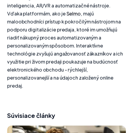
inteligencia, AR/VR a automatizačné nástroje.
Vďaka platformám, ako je
Selmo
, majú
maloobchodníci prístup k pokročilým nástrojom na
podporu digitalizácie predaja, ktoré im umožňujú
riadiť nákupný proces automatizovaným a
personalizovaným spôsobom. Interaktívne
technológie zvyšujú angažovanosť zákazníkov a ich
využitie pri živom predaji poukazuje na budúcnosť
elektronického obchodu - rýchlejší,
personalizovanejší a na údajoch založený online
predaj.
Súvisiace články