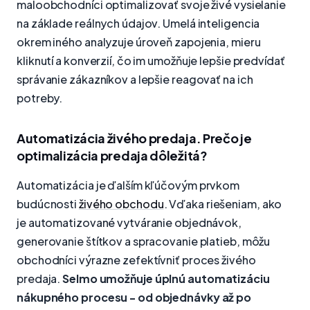
maloobchodníci optimalizovať svoje živé vysielanie
na základe reálnych údajov. Umelá inteligencia
okrem iného analyzuje úroveň zapojenia, mieru
kliknutí a konverzií, čo im umožňuje lepšie predvídať
správanie zákazníkov a lepšie reagovať na ich
potreby.
Automatizácia živého predaja. Prečo je
optimalizácia predaja dôležitá?
Automatizácia je ďalším kľúčovým prvkom
budúcnosti
živého obchodu
. Vďaka riešeniam, ako
je automatizované vytváranie objednávok,
generovanie štítkov a spracovanie platieb, môžu
obchodníci výrazne zefektívniť proces živého
predaja.
Selmo umožňuje úplnú automatizáciu
nákupného procesu - od objednávky až po