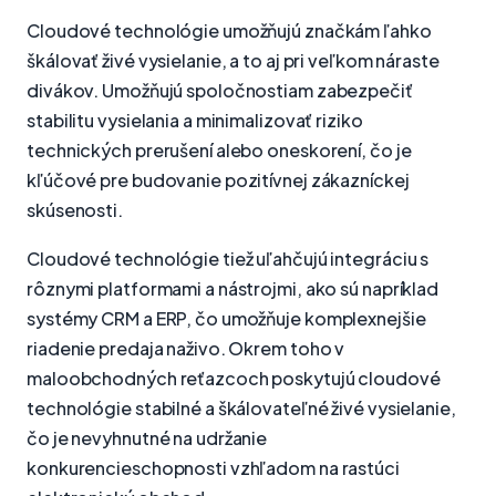
Cloudové technológie umožňujú značkám ľahko
škálovať živé vysielanie, a to aj pri veľkom náraste
divákov. Umožňujú spoločnostiam zabezpečiť
stabilitu vysielania a minimalizovať riziko
technických prerušení alebo oneskorení, čo je
kľúčové pre budovanie pozitívnej zákazníckej
skúsenosti.
Cloudové technológie tiež uľahčujú integráciu s
rôznymi platformami a nástrojmi, ako sú napríklad
systémy CRM a ERP, čo umožňuje komplexnejšie
riadenie predaja naživo. Okrem toho v
maloobchodných reťazcoch poskytujú cloudové
technológie stabilné a škálovateľné živé vysielanie,
čo je nevyhnutné na udržanie
konkurencieschopnosti vzhľadom na rastúci