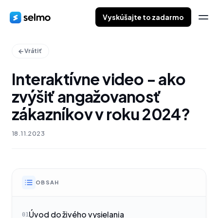
Vyskúšajte to zadarmo
Vrátiť
Interaktívne video - ako
zvýšiť angažovanosť
zákazníkov v roku 2024?
18.11.2023
OBSAH
Úvod do živého vysielania
01