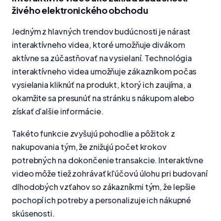
živého elektronického obchodu
Jedným z hlavných trendov budúcnosti je nárast
interaktívneho videa, ktoré umožňuje divákom
aktívne sa zúčastňovať na vysielaní. Technológia
interaktívneho videa umožňuje zákazníkom počas
vysielania kliknúť na produkt, ktorý ich zaujíma, a
okamžite sa presunúť na stránku s nákupom alebo
získať ďalšie informácie.
Takéto funkcie zvyšujú pohodlie a pôžitok z
nakupovania tým, že znižujú počet krokov
potrebných na dokončenie transakcie. Interaktívne
video môže tiež zohrávať kľúčovú úlohu pri budovaní
dlhodobých vzťahov so zákazníkmi tým, že lepšie
pochopí ich potreby a personalizuje ich nákupné
skúsenosti.