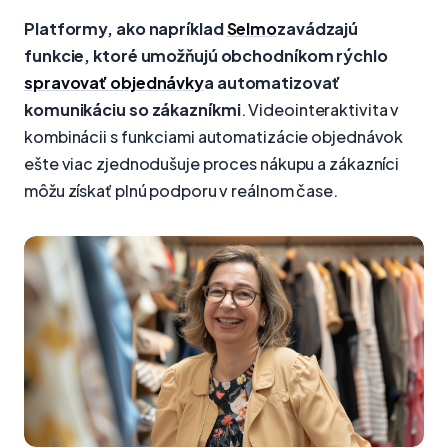
Platformy, ako napríklad
Selmo
zavádzajú
funkcie, ktoré umožňujú obchodníkom rýchlo
spravovať objednávky
a automatizovať
komunikáciu so zákazníkmi
. Videointeraktivita v
kombinácii s funkciami automatizácie objednávok
ešte viac zjednodušuje proces nákupu a zákazníci
môžu získať plnú podporu v reálnom čase.