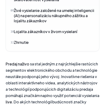
Živé vysielanie založené na umelej inteligencii
09
(AI) na personalizáciu nákupného zážitku a
lojalitu zákazníkov
Lojalita zákazníkov v živom vysielaní
10
Zhrnutie
11
Predaj naživo
sa stal jedným z najrýchlejšie rastúcich
segmentov elektronického obchodu a technológie
neustále podporujú jeho vývoj. Inovatívne riešenia v
oblasti interaktívneho videa, analytických nástrojov
a technológií podporujúcich digitalizáciu predaja
pomáhajú značkám naplno využiť potenciál vysielania
live
. Do akých technológií budúcnosti značky