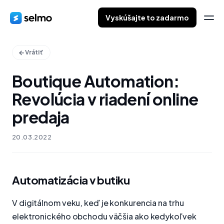
Vyskúšajte to zadarmo
Vrátiť
Boutique Automation:
Revolúcia v riadení online
predaja
20.03.2022
Automatizácia v butiku
V digitálnom veku, keď je konkurencia na trhu
elektronického obchodu väčšia ako kedykoľvek