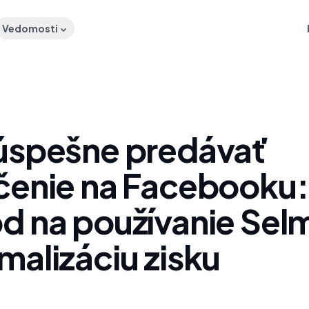
Vedomosti
úspešne predávať
čenie na Facebooku:
d na používanie Sel
malizáciu zisku