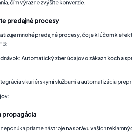
nia, čím výrazne zvýšite konverzie.
jte predajné procesy
tizuje mnohé predajné procesy, čo je kľúčom k efekt
FB:
ednávok: Automatický zber údajov o zákazníkoch a sp
Integrácia s kuriérskymi službami a automatizácia prep
jov:
a propagácia
 neponúka priame nástroje na správu vašich reklamný