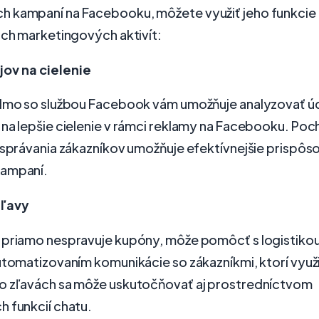
 kampaní na Facebooku, môžete využiť jeho funkcie 
ich marketingových aktivít:
jov na cielenie
elmo so službou Facebook vám umožňuje analyzovať úd
 na lepšie cielenie v rámci reklamy na Facebooku. Po
 správania zákazníkov umožňuje efektívnejšie prispôs
kampaní.
zľavy
 priamo nespravuje kupóny, môže pomôcť s logistikou
utomatizovaním komunikácie so zákazníkmi, ktorí využi
o zľavách sa môže uskutočňovať aj prostredníctvom
 funkcií chatu.