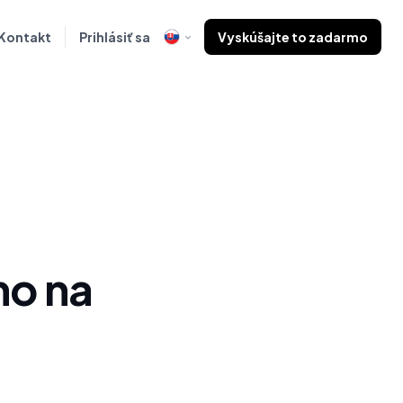
Kontakt
Prihlásiť sa
Vyskúšajte to zadarmo
mo na