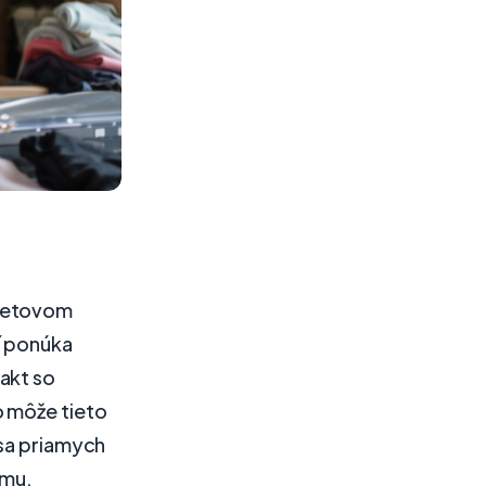
rnetovom
í ponúka
akt so
o môže tieto
 sa priamych
ému.