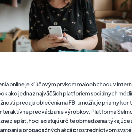
enia online je kľúčovým prvkom maloobchodu v inte
ok ako jedna z najväčších platforiem sociálnych médi
žnosti predaja oblečenia na FB, umožňuje priamy kont
 interaktívne predvádzanie výrobkov. Platforma Selm
ne zlepšiť, hoci existujú určité obmedzenia týkajúce
ampaní a propagačných akcií prostredníctvom syst