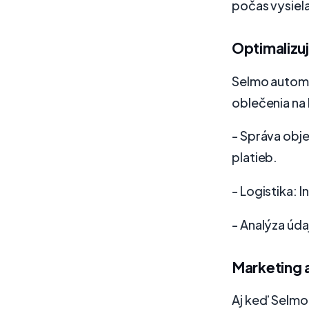
počas vysiela
Optimalizu
Selmo automa
oblečenia na 
- Správa obj
platieb.
- Logistika: 
- Analýza úda
Marketing 
Aj keď Selmo