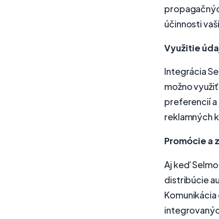
propagačných
účinnosti vaš
Využitie úda
Integrácia S
možno využiť
preferencií a
reklamných 
Promócie a 
Aj keď Selmo
distribúcie a
Komunikácia 
integrovaných