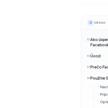
OBSAH
Ako úspeš
01
Facebooku
Úvod
02
Prečo Fa
03
Použitie 
04
Nast
Prípr
Opti