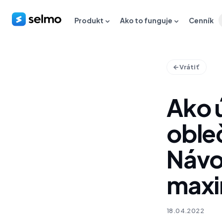
Produkt
Ako to funguje
Cenník
Vrátiť
Ako 
oble
Návo
maxi
18.04.2022