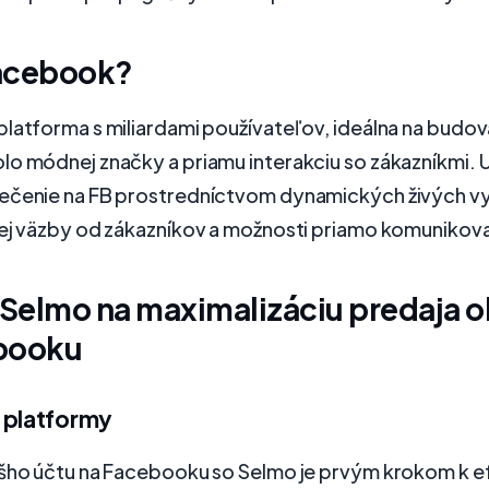
acebook?
latforma s miliardami používateľov, ideálna na budov
lo módnej značky a priamu interakciu so zákazníkmi.
ečenie na FB prostredníctvom dynamických živých vys
nej väzby od zákazníkov a možnosti priamo komunikov
 Selmo na maximalizáciu predaja 
booku
 platformy
ášho účtu na Facebooku so Selmo je prvým krokom k 