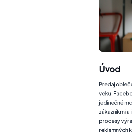
Úvod
Predaj obleč
veku. Facebo
jedinečné mo
zákazníkmi a
procesy výraz
reklamných k