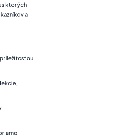
as ktorých
kazníkov a
príležitosťou
lekcie,
v
 priamo