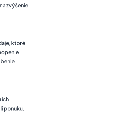
na zvýšenie
aje, ktoré
chopenie
obenie
 ich
li ponuku.