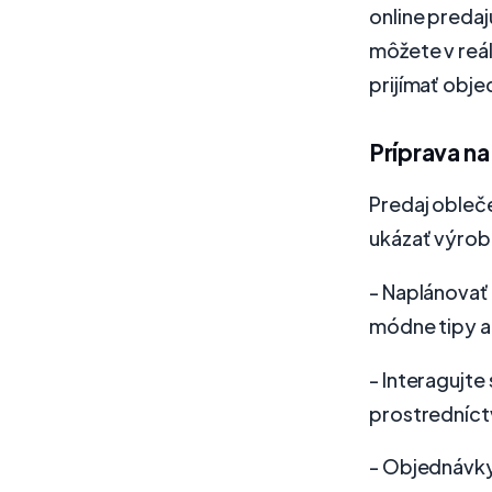
online predaj
môžete v reá
prijímať obj
Príprava na
Predaj obleče
ukázať výrob
- Naplánovať 
módne tipy a
- Interagujte
prostredníct
- Objednávky