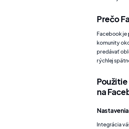
Prečo F
Facebook je p
komunity oko
predávať obl
rýchlej spät
Použitie
na Face
Nastavenia
Integrácia v