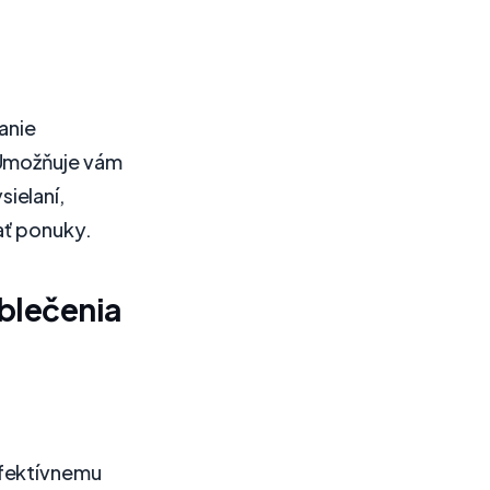
anie
 Umožňuje vám
ielaní,
ať ponuky.
oblečenia
efektívnemu