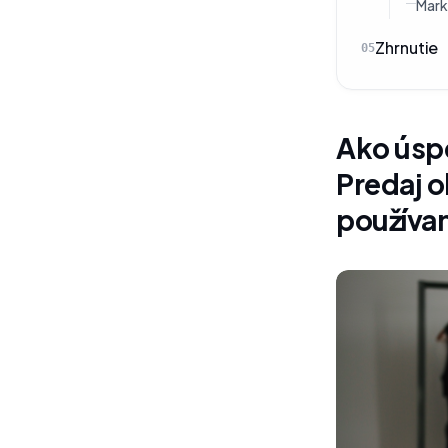
Mark
Zhrnutie
05
Ako úsp
Predaj 
používan