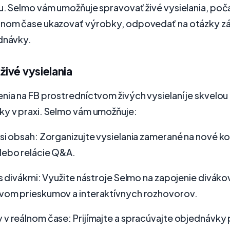
u. Selmo vám umožňuje spravovať živé vysielania, poč
lnom čase ukazovať výrobky, odpovedať na otázky zá
ednávky.
 živé vysielania
nia na FB prostredníctvom živých vysielaní je skvelou 
ky v praxi. Selmo vám umožňuje:
si obsah: Zorganizujte vysielania zamerané na nové ko
lebo relácie Q&A.
 s divákmi: Využite nástroje Selmo na zapojenie diváko
vom prieskumov a interaktívnych rozhovorov.
 v reálnom čase: Prijímajte a spracúvajte objednávky