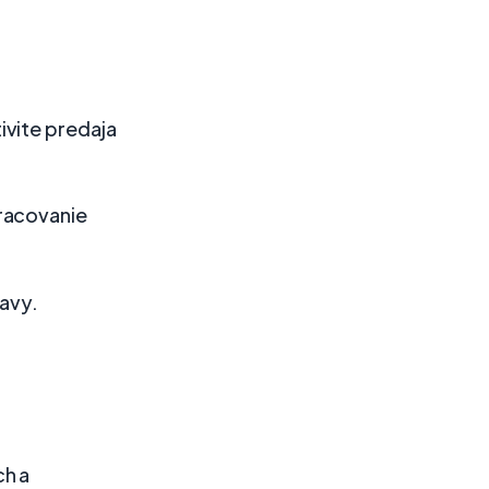
ivite predaja
racovanie
ravy.
ch a