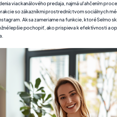
adenia viackanálového predaja, najmä uľahčením proc
erakcie so zákazníkmi prostredníctvom sociálnych méd
nstagram. Ak sa zameriame na funkcie, ktoré Selmo s
žné lepšie pochopiť, ako prispieva k efektívnosti a op
a.