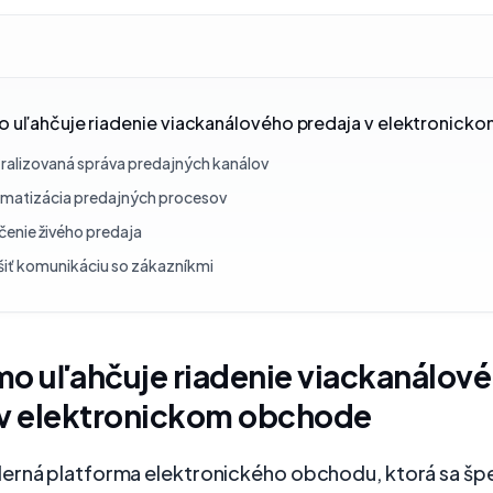
o uľahčuje riadenie viackanálového predaja v elektronic
ralizovaná správa predajných kanálov
matizácia predajných procesov
čenie živého predaja
šiť komunikáciu so zákazníkmi
mo uľahčuje riadenie viackanálov
 v elektronickom obchode
erná platforma elektronického obchodu, ktorá sa špec