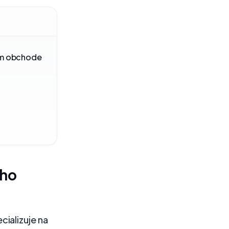
kom obchode
ého
ializuje na