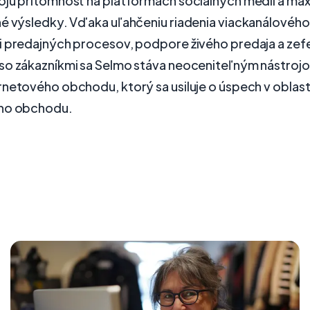
oju prítomnosť na platformách sociálnych médií a max
né výsledky. Vďaka uľahčeniu riadenia viackanálového
i predajných procesov, podpore živého predaja a zef
so zákazníkmi sa Selmo stáva neoceniteľným nástrojom
netového obchodu, ktorý sa usiluje o úspech v oblast
ého obchodu.