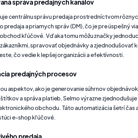
vaná správa predajných kanálov
je centrálnu správu predaja prostredníctvom rôznyc
o predaja a priamych správ (DM), čo je pre úspešný v
 obchod kľúčové. Vďaka tomu môžu značky jednoduc
o zákazníkmi, spravovať objednávky a zjednodušovať 
ste, čo vedie k lepšej organizácii a efektívnosti.
cia predajných procesov
ou aspektov, ako je generovanie súhrnov objednávok,
štítkov a správa platieb, Selmo výrazne zjednodušuj
ktronického obchodu. Táto automatizácia šetrí čas a 
stúci e-shop kľúčové.
živého predaja