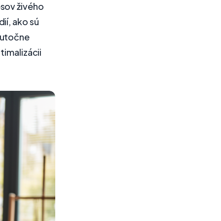
esov živého
ií, ako sú
kutočne
timalizácii