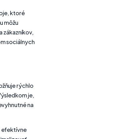
oje, ktoré
mu môžu
a zákazníkov,
om sociálnych
ožňuje rýchlo
Výsledkom je,
nevyhnutné na
 efektívne