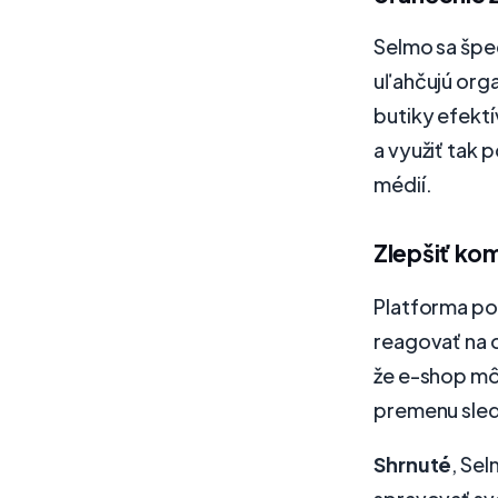
Selmo sa špec
uľahčujú org
butiky efektí
a využiť tak
médií.
Zlepšiť ko
Platforma po
reagovať na 
že e-shop mô
premenu sled
Shrnuté
, Se