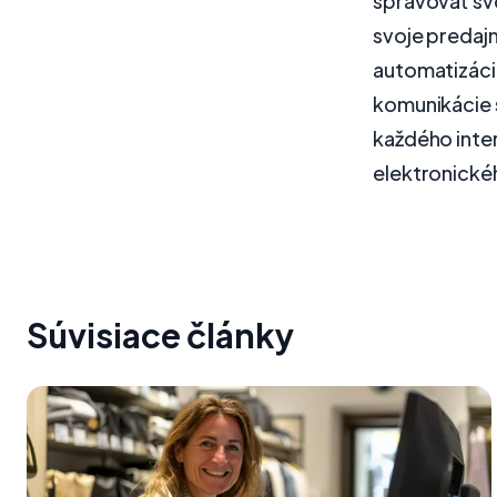
spravovať sv
svoje predaj
automatizáci
komunikácie 
každého inter
elektronick
Súvisiace články