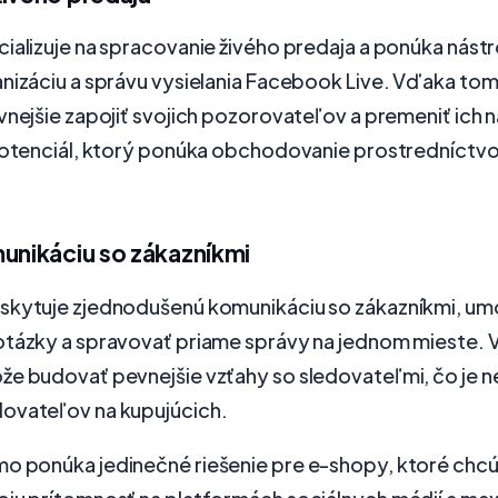
ializuje na spracovanie živého predaja a ponúka nástr
anizáciu a správu vysielania Facebook Live. Vďaka to
vnejšie zapojiť svojich pozorovateľov a premeniť ich n
 potenciál, ktorý ponúka obchodovanie prostredníctv
munikáciu so zákazníkmi
skytuje zjednodušenú komunikáciu so zákazníkmi, um
otázky a spravovať priame správy na jednom mieste. 
že budovať pevnejšie vzťahy so sledovateľmi, čo je 
ovateľov na kupujúcich.
lmo ponúka jedinečné riešenie pre e-shopy, ktoré chcú