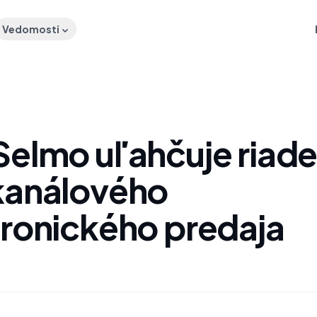
Vedomosti
Selmo uľahčuje riade
kanálového
tronického predaja