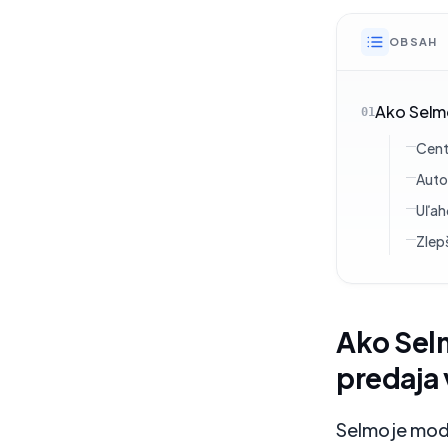
OBSAH
Ako Selm
01
Cent
Auto
Uľah
Zlep
Ako Sel
predaja
Selmo je mod