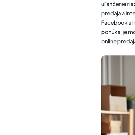
uľahčenie ri
predaja a int
Facebook a I
ponúka, je mo
online predaj