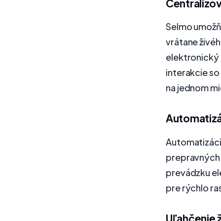
Centralizo
Selmo umožňu
vrátane živéh
elektronický
interakcie s
na jednom mie
Automatizá
Automatizáci
prepravných 
prevádzku ele
pre rýchlo ra
Uľahčenie 