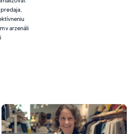
imalizovať
 predaja,
ektívneniu
 v arzenáli
i