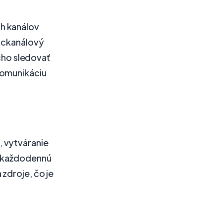
h kanálov
iackanálový
ho sledovať
komunikáciu
 vytváranie
e každodennú
zdroje, čo je