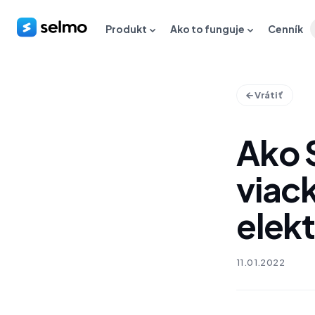
Produkt
Ako to funguje
Cenník
Vrátiť
Ako 
viac
elek
11.01.2022