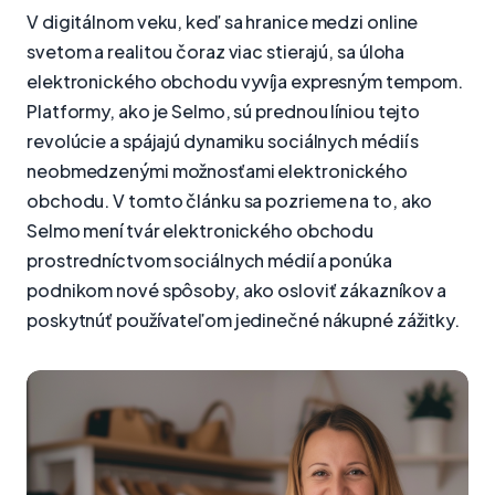
V digitálnom veku, keď sa hranice medzi online
svetom a realitou čoraz viac stierajú, sa úloha
elektronického obchodu vyvíja expresným tempom.
Platformy, ako je Selmo, sú prednou líniou tejto
revolúcie a spájajú dynamiku sociálnych médií s
neobmedzenými možnosťami elektronického
obchodu. V tomto článku sa pozrieme na to, ako
Selmo mení tvár elektronického obchodu
prostredníctvom sociálnych médií a ponúka
podnikom nové spôsoby, ako osloviť zákazníkov a
poskytnúť používateľom jedinečné nákupné zážitky.