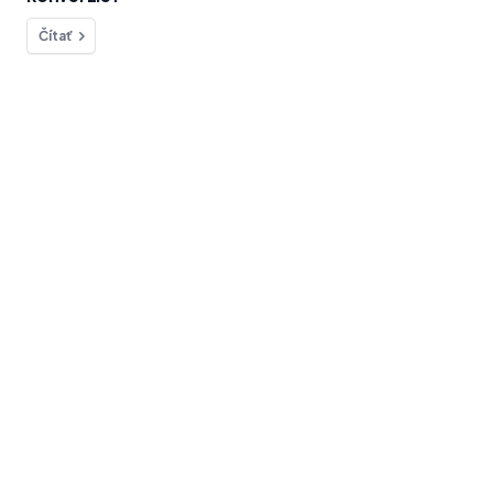
Čítať
Chcete sa na niečo opýtať?
Sme tu pre vás!
kontakt
Blog