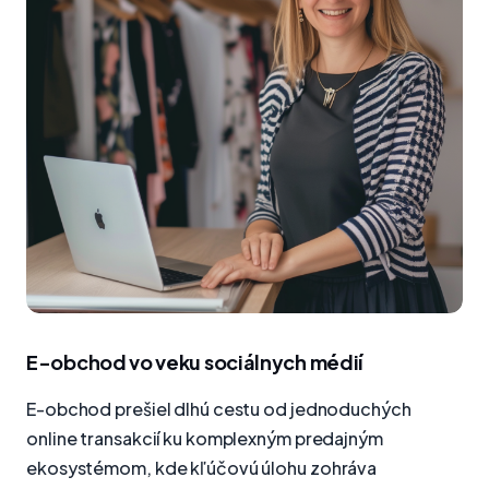
E-obchod vo veku sociálnych médií
E-obchod prešiel dlhú cestu od jednoduchých
online transakcií ku komplexným predajným
ekosystémom, kde kľúčovú úlohu zohráva