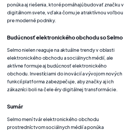
ponúka aj riešenia, ktoré pomáhajú budovať značku v
digitálnom svete, vďaka čomu je atraktívnou voľbou
pre moderné podniky.
Budúcnosť elektronického obchodu so Selmo
Selmo nielen reaguje na aktuálne trendy v oblasti
elektronického obchodu a sociálnych médií, ale
aktívne formuje aj budúcnosť elektronického
obchodu. Investíciami do inovácií a vývojom nových
funkcií platforma zabezpečuje, aby značky aj ich
zákazníci boli na čele éry digitálnej transformácie.
Sumár
Selmo mení tvár elektronického obchodu
prostredníctvom sociálnych médií a ponúka