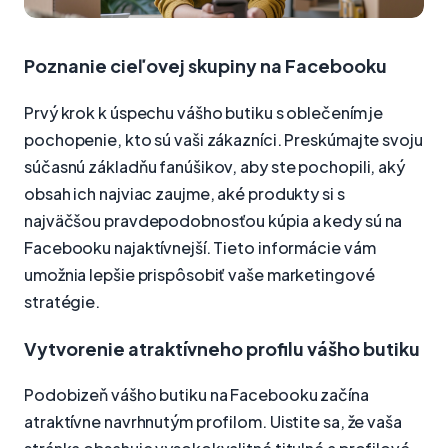
Poznanie cieľovej skupiny na Facebooku
Prvý krok k úspechu vášho butiku s oblečením je
pochopenie, kto sú vaši zákazníci. Preskúmajte svoju
súčasnú základňu fanúšikov, aby ste pochopili, aký
obsah ich najviac zaujme, aké produkty si s
najväčšou pravdepodobnosťou kúpia a kedy sú na
Facebooku najaktívnejší. Tieto informácie vám
umožnia lepšie prispôsobiť vaše marketingové
stratégie.
Vytvorenie atraktívneho profilu vášho butiku
Podobizeň vášho butiku na Facebooku začína
atraktívne navrhnutým profilom. Uistite sa, že vaša