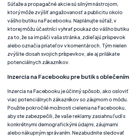
Súťaže a propagačné akcie sú silným nástrojom,
ktorý môže zvýšiť angažovanosť a publicitu okolo
vášho butiku na Facebooku. Naplánujte súťaž, v
ktorej môžu účastníci vyhrať poukaz do vášho butiku
za to, že sa im páči vaša stránka, zdieľajú príspevok
alebo označia priateľov v komentároch. Tým nielen
zvýšite dosah svojich príspevkov, ale aj prilákate
potenciálnych zákazníkov.
Inzercia na Facebooku pre butik s oblečením
Inzercia na Facebooku je účinný spôsob, ako osloviť
viac potenciálnych zákazníkov so záujmom o módu.
Použite pokročilé možnosti cielenia na Facebooku,
aby ste zabezpečili, že vaše reklamy zasiahnu ľudí s
konkrétnymi demografickými údajmi, záujmami
alebo nákupným správaním. Nezabudnite sledovať