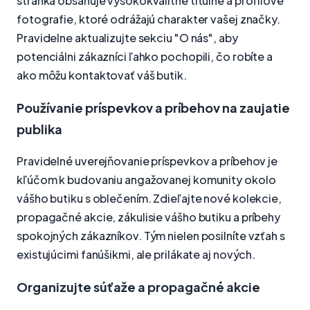
stránka obsahuje vysokokvalitné titulné a profilové
fotografie, ktoré odrážajú charakter vašej značky.
Pravidelne aktualizujte sekciu "O nás", aby
potenciálni zákazníci ľahko pochopili, čo robíte a
ako môžu kontaktovať váš butik.
Používanie príspevkov a príbehov na zaujatie
publika
Pravidelné uverejňovanie príspevkov a príbehov je
kľúčom k budovaniu angažovanej komunity okolo
vášho butiku s oblečením. Zdieľajte nové kolekcie,
propagačné akcie, zákulisie vášho butiku a príbehy
spokojných zákazníkov. Tým nielen posilníte vzťah s
existujúcimi fanúšikmi, ale prilákate aj nových.
Organizujte súťaže a propagačné akcie