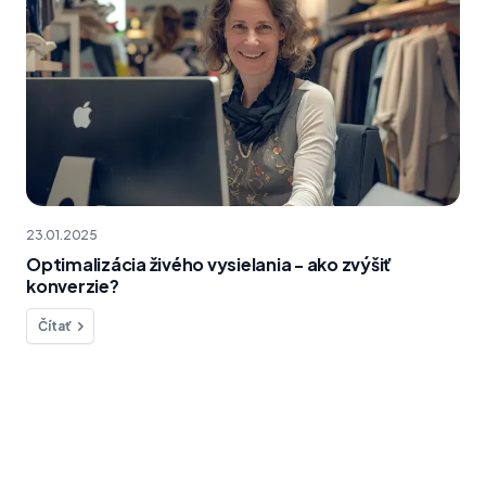
23.01.2025
Optimalizácia živého vysielania - ako zvýšiť
konverzie?
Čítať