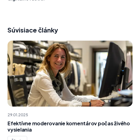
Súvisiace články
29.01.2025
Efektívne moderovanie komentárov počas živého
vysielania