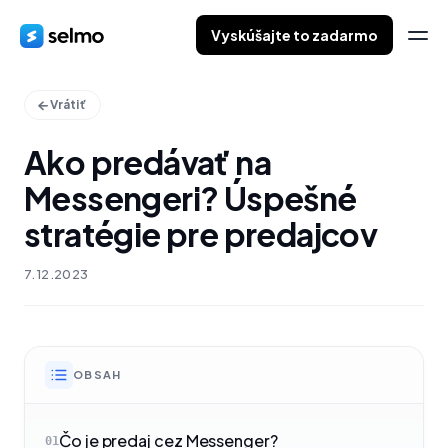
Vyskúšajte to zadarmo
Vrátiť
Ako predávať na
Messengeri? Úspešné
stratégie pre predajcov
7.12.2023
OBSAH
Čo je predaj cez Messenger?
01