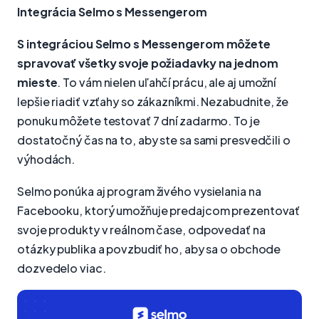
Integrácia Selmo s Messengerom
S integráciou Selmo s Messengerom môžete
spravovať všetky svoje požiadavky na jednom
mieste
. To vám nielen uľahčí prácu, ale aj umožní
lepšie riadiť vzťahy so zákazníkmi. Nezabudnite, že
ponuku môžete testovať 7 dní zadarmo. To je
dostatočný čas na to, aby ste sa sami presvedčili o
výhodách.
Selmo ponúka aj program živého vysielania na
Facebooku, ktorý umožňuje predajcom prezentovať
svoje produkty v reálnom čase, odpovedať na
otázky publika a povzbudiť ho, aby sa o obchode
dozvedelo viac.