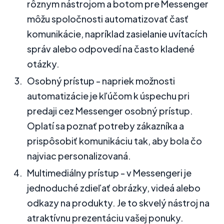
rôznym nástrojom a botom pre Messenger
môžu spoločnosti automatizovať časť
komunikácie, napríklad zasielanie uvítacích
správ alebo odpovedí na často kladené
otázky.
Osobný prístup - napriek možnosti
automatizácie je kľúčom k úspechu pri
predaji cez Messenger osobný prístup.
Oplatí sa poznať potreby zákazníka a
prispôsobiť komunikáciu tak, aby bola čo
najviac personalizovaná.
Multimediálny prístup - v Messengeri je
jednoduché zdieľať obrázky, videá alebo
odkazy na produkty. Je to skvelý nástroj na
atraktívnu prezentáciu vašej ponuky.