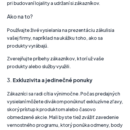
pri budovaní lojality a udržaní si zákazníkov.
Ako na to?
Používajte živé vysielania na prezentáciu zákulisia
vašej firmy, napríklad na ukážku toho, ako sa
produkty vyrábajú.
Zverejňujte príbehy zákazníkov, ktorí už vaše
produkty alebo služby využili.
3.
Exkluzivita a jedinečné ponuky
Zákazníci sa radi cítia výnimočne. Počas predajných
vysielaní môžete divákom ponúknuť exkluzívne zľavy,
skorý prístup k produktom alebo časovo
obmedzené akcie. Mali by ste tiež zvážiť zavedenie
vernostného programu, ktorý ponúka odmeny, body