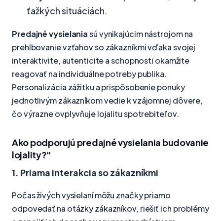
ťažkých situáciách.
Predajné vysielania
sú vynikajúcim nástrojom na
prehlbovanie vzťahov so zákazníkmi vďaka svojej
interaktivite, autenticite a schopnosti okamžite
reagovať na individuálne potreby publika.
Personalizácia zážitku a prispôsobenie ponuky
jednotlivým zákazníkom vedie k vzájomnej dôvere,
čo výrazne ovplyvňuje lojalitu spotrebiteľov.
Ako podporujú predajné vysielania budovanie
lojality?"
1. Priama interakcia so zákazníkmi
Počas živých vysielaní môžu značky priamo
odpovedať na otázky zákazníkov, riešiť ich problémy