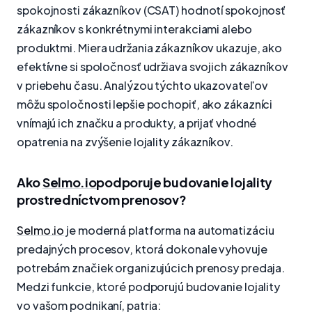
spokojnosti zákazníkov (CSAT) hodnotí spokojnosť
zákazníkov s konkrétnymi interakciami alebo
produktmi. Miera udržania zákazníkov ukazuje, ako
efektívne si spoločnosť udržiava svojich zákazníkov
v priebehu času. Analýzou týchto ukazovateľov
môžu spoločnosti lepšie pochopiť, ako zákazníci
vnímajú ich značku a produkty, a prijať vhodné
opatrenia na zvýšenie lojality zákazníkov.
Ako
Selmo.io
podporuje budovanie lojality
prostredníctvom prenosov?
Selmo.io
je moderná platforma na automatizáciu
predajných procesov, ktorá dokonale vyhovuje
potrebám značiek organizujúcich prenosy predaja.
Medzi funkcie, ktoré podporujú budovanie lojality
vo vašom podnikaní, patria: