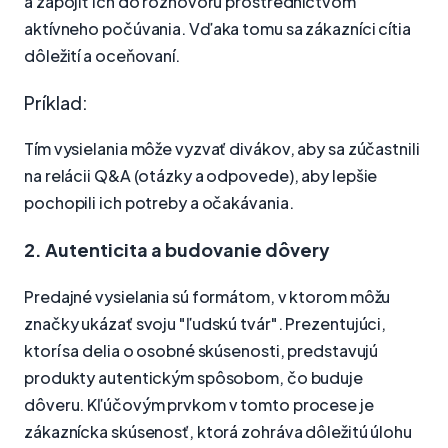
a zapojiť ich do rozhovoru prostredníctvom
aktívneho počúvania. Vďaka tomu sa zákazníci cítia
dôležití a oceňovaní.
Príklad:
Tím vysielania môže vyzvať divákov, aby sa zúčastnili
na relácii Q&A (otázky a odpovede), aby lepšie
pochopili ich potreby a očakávania.
2. Autenticita a budovanie dôvery
Predajné vysielania sú formátom, v ktorom môžu
značky ukázať svoju "ľudskú tvár". Prezentujúci,
ktorí sa delia o osobné skúsenosti, predstavujú
produkty autentickým spôsobom, čo buduje
dôveru. Kľúčovým prvkom v tomto procese je
zákaznícka skúsenosť, ktorá zohráva dôležitú úlohu