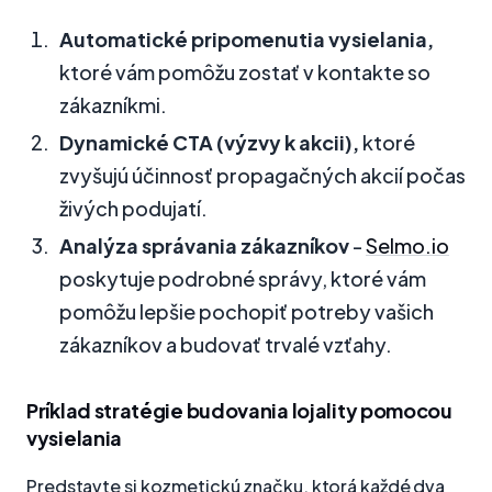
Automatické pripomenutia vysielania,
ktoré vám pomôžu zostať v kontakte so
zákazníkmi.
Dynamické CTA (výzvy k akcii),
ktoré
zvyšujú účinnosť propagačných akcií počas
živých podujatí.
Analýza správania zákazníkov
-
Selmo.io
poskytuje podrobné správy, ktoré vám
pomôžu lepšie pochopiť potreby vašich
zákazníkov a budovať trvalé vzťahy.
Príklad stratégie budovania lojality pomocou
vysielania
Predstavte si kozmetickú značku, ktorá každé dva