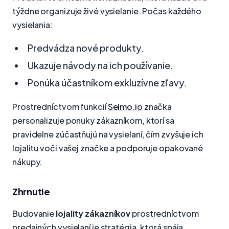
týždne organizuje živé vysielanie. Počas každého
vysielania:
Predvádza nové produkty.
Ukazuje návody na ich používanie.
Ponúka účastníkom exkluzívne zľavy.
Prostredníctvom funkcií
Selmo.io
značka
personalizuje ponuky zákazníkom, ktorí sa
pravidelne zúčastňujú na vysielaní, čím zvyšuje ich
lojalitu voči vašej značke a podporuje opakované
nákupy.
Zhrnutie
Budovanie
lojality zákazníkov
prostredníctvom
predajných vysielaní je stratégia, ktorá spája