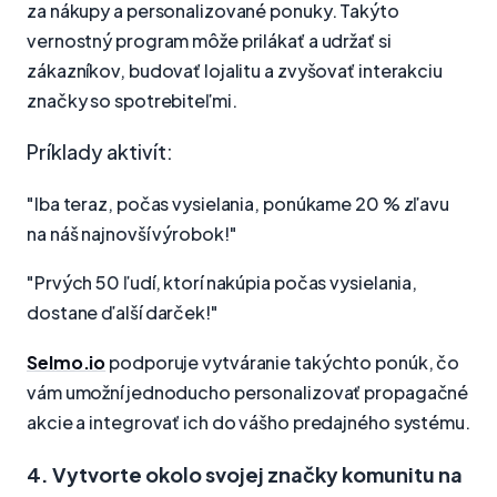
za nákupy a personalizované ponuky. Takýto
vernostný program môže prilákať a udržať si
zákazníkov, budovať lojalitu a zvyšovať interakciu
značky so spotrebiteľmi.
Príklady aktivít:
"Iba teraz, počas vysielania, ponúkame 20 % zľavu
na náš najnovší výrobok!"
"Prvých 50 ľudí, ktorí nakúpia počas vysielania,
dostane ďalší darček!"
Selmo.io
podporuje vytváranie takýchto ponúk, čo
vám umožní jednoducho personalizovať propagačné
akcie a integrovať ich do vášho predajného systému.
4. Vytvorte okolo svojej značky komunitu na