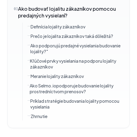
Ako budovať lojalitu zákazníkov pomocou
01
predajných vysielaní?
Definícia lojality zákazníkov
Prečo je lojalita zákazníkov taká dôležitá?
Ako podporujú predajné vysielania budovanie
lojality?"
Kľúčové prvky vysielania na podporu lojality
zákazníkov
Meranie lojality zákazníkov
Ako Selmo.iopodporuje budovanie lojality
prostredníctvom prenosov?
Príklad stratégie budovania lojality pomocou
vysielania
Zhrnutie