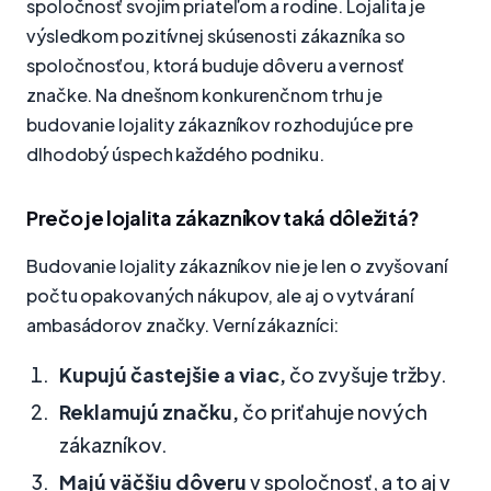
spoločnosť svojim priateľom a rodine. Lojalita je
výsledkom pozitívnej skúsenosti zákazníka so
spoločnosťou, ktorá buduje dôveru a vernosť
značke. Na dnešnom konkurenčnom trhu je
budovanie lojality zákazníkov rozhodujúce pre
dlhodobý úspech každého podniku.
Prečo je lojalita zákazníkov taká dôležitá?
Budovanie lojality zákazníkov nie je len o zvyšovaní
počtu opakovaných nákupov, ale aj o vytváraní
ambasádorov značky. Verní zákazníci:
Kupujú častejšie a viac,
čo zvyšuje tržby.
Reklamujú značku,
čo priťahuje nových
zákazníkov.
Majú väčšiu dôveru
v spoločnosť, a to aj v