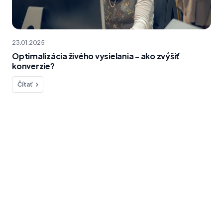
23.01.2025
Optimalizácia živého vysielania - ako zvýšiť
konverzie?
Čítať
Chcete sa na niečo opýtať?
Sme tu pre vás!