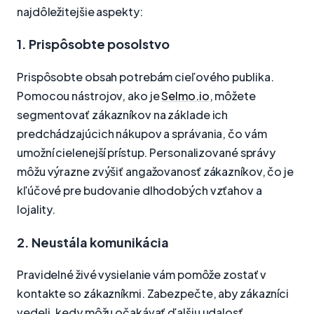
najdôležitejšie aspekty:
1. Prispôsobte posolstvo
Prispôsobte obsah potrebám cieľového publika.
Pomocou nástrojov, ako je
Selmo.io
, môžete
segmentovať zákazníkov na základe ich
predchádzajúcich nákupov a správania, čo vám
umožní cielenejší prístup. Personalizované správy
môžu výrazne zvýšiť angažovanosť zákazníkov, čo je
kľúčové pre budovanie dlhodobých vzťahov a
lojality.
2. Neustála komunikácia
Pravidelné živé vysielanie vám pomôže zostať v
kontakte so zákazníkmi. Zabezpečte, aby zákazníci
vedeli, kedy môžu očakávať ďalšiu udalosť.