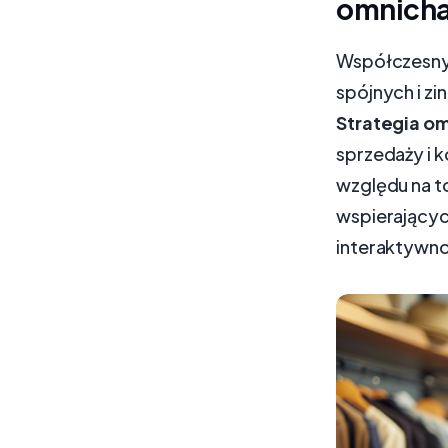
omnicha
Współczesny 
spójnych i z
Strategia o
sprzedaży i 
względu na t
wspierającyc
interaktywno