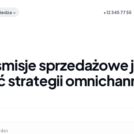
iedza
+12 345 77 55
smisje sprzedażowe 
ć strategii omnichan
EŚCI