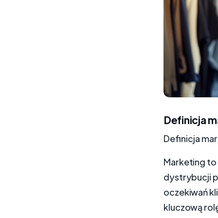
Definicja m
Definicja ma
Marketing to 
dystrybucji p
oczekiwań kl
kluczową rolę