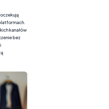
 oczekują
platformach.
kich kanałów
czenie bez
i
zą