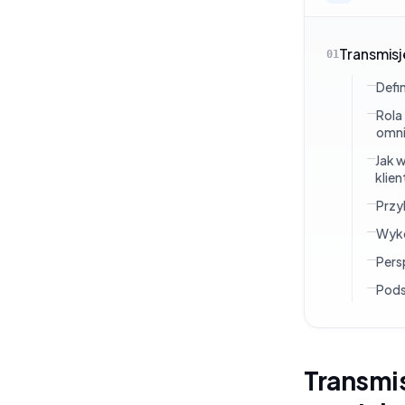
Transmisj
01
Defi
Rola
omni
Jak 
klie
Przy
Wyko
Pers
Pod
Transmis