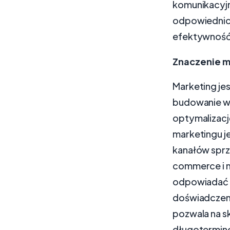
komunikacyjn
odpowiednich
efektywność
Znaczenie m
Marketing je
budowanie wi
optymalizacj
marketingu j
kanałów sprz
commerce i m
odpowiadać n
doświadczen
pozwala na sk
długotermin