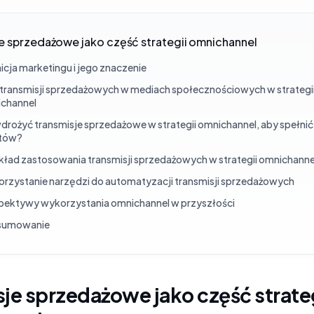
e sprzedażowe jako część strategii omnichannel
nicja marketingu i jego znaczenie
 transmisji sprzedażowych w mediach społecznościowych w strategi
channel
wdrożyć transmisje sprzedażowe w strategii omnichannel, aby spełni
ntów?
kład zastosowania transmisji sprzedażowych w strategii omnichanne
rzystanie narzędzi do automatyzacji transmisji sprzedażowych
pektywy wykorzystania omnichannel w przyszłości
sumowanie
je sprzedażowe jako część strate