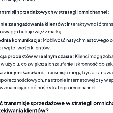
ransmisji sprzedażowych w strategii omnichannel:
nie zaangażowania klientów:
Interaktywność trans
 uwagę i buduje więź z marką.
dnia komunikacja:
Możliwość natychmiastowego o
a i wątpliwości klientów.
cja produktów w realnym czasie:
Klienci mogą zob
w użyciu, co zwiększa ich zaufanie i skłonność do za
a z innymi kanałami:
Transmisje mogą być promowa
połecznościowych, na stronie internetowej czy w apl
 wzmacniając spójność strategii omnichannel.
ć transmisje sprzedażowe w strategii omnich
zekiwania klientów?