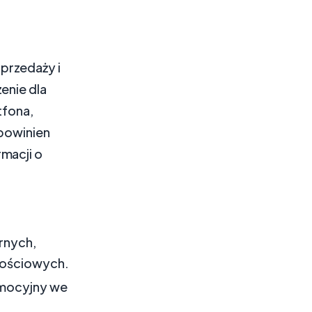
przedaży i
enie dla
tfona,
 powinien
macji o
rnych,
nościowych.
omocyjny we