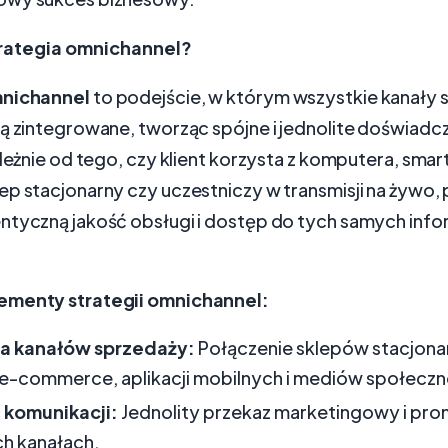
trategia omnichannel?
mnichannel
to podejście, w którym wszystkie kanały s
ą zintegrowane, tworząc spójne i jednolite doświadcz
ależnie od tego, czy klient korzysta z komputera, smar
ep stacjonarny czy uczestniczy w transmisji na żywo,
ntyczną jakość obsługi i dostęp do tych samych infor
ementy strategii omnichannel:
ja kanałów sprzedaży:
Połączenie sklepów stacjona
 e-commerce, aplikacji mobilnych i mediów społecz
 komunikacji:
Jednolity przekaz marketingowy i pr
h kanałach.