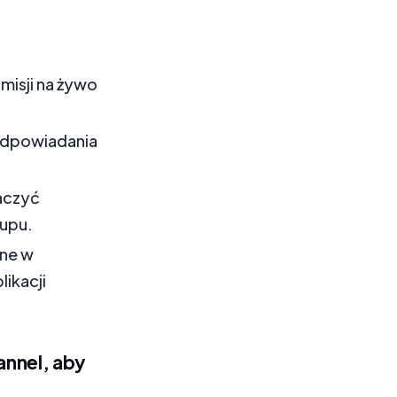
misji na żywo
dpowiadania
aczyć
kupu.
ne w
ikacji
annel, aby