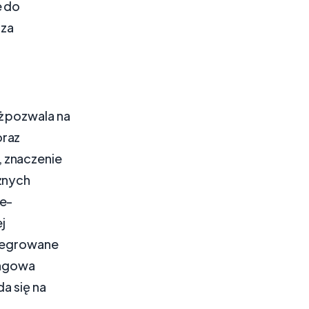
e do
sza
ż pozwala na
oraz
, znaczenie
óżnych
 e-
j
ntegrowane
ingowa
a się na