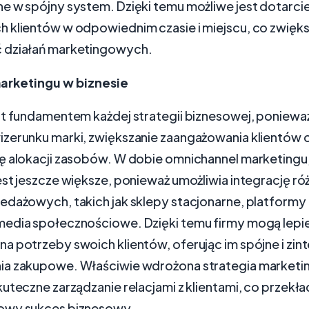
e w spójny system. Dzięki temu możliwe jest dotarci
 klientów w odpowiednim czasie i miejscu, co zwięk
 działań marketingowych.
arketingu w biznesie
st fundamentem każdej strategii biznesowej, poniewa
zerunku marki, zwiększanie zaangażowania klientów 
ę alokacji zasobów. W dobie omnichannel marketingu
est jeszcze większe, ponieważ umożliwia integrację r
edażowych, takich jak sklepy stacjonarne, platformy
edia społecznościowe. Dzięki temu firmy mogą lepie
a potrzeby swoich klientów, oferując im spójne i zi
ia zakupowe. Właściwie wdrożona strategia market
uteczne zarządzanie relacjami z klientami, co przekład
owy sukces biznesowy.