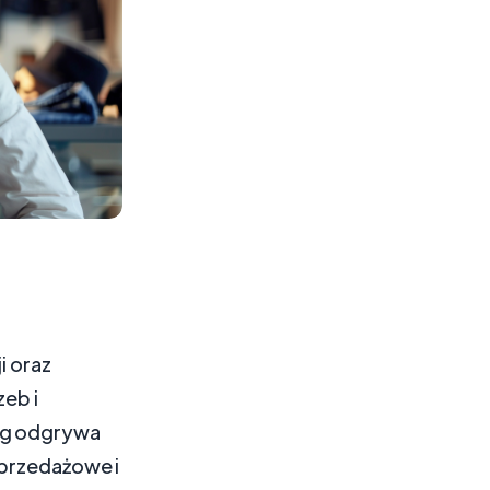
i oraz
zeb i
ing odgrywa
sprzedażowe i