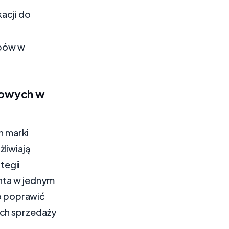
acji do
upów w
iowych w
h marki
liwiają
tegii
enta w jednym
o poprawić
ach sprzedaży