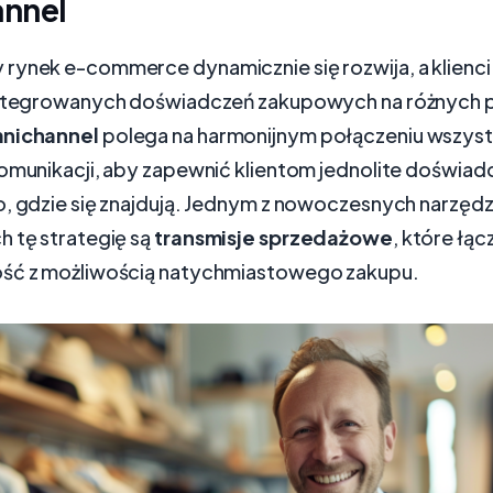
nnel
rynek e-commerce dynamicznie się rozwija, a klienci
integrowanych doświadczeń zakupowych na różnych 
mnichannel
polega na harmonijnym połączeniu wszyst
komunikacji, aby zapewnić klientom jednolite doświad
o, gdzie się znajdują. Jednym z nowoczesnych narzędz
h tę strategię są
transmisje sprzedażowe
, które łąc
ść z możliwością natychmiastowego zakupu.