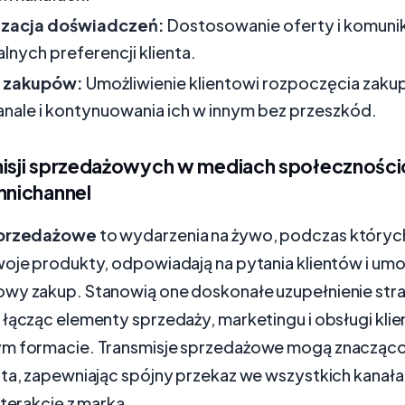
izacja doświadczeń:
Dostosowanie oferty i komunik
lnych preferencji klienta.
 zakupów:
Umożliwienie klientowi rozpoczęcia zak
nale i kontynuowania ich w innym bez przeszkód.
misji sprzedażowych w mediach społecznośc
mnichannel
sprzedażowe
to wydarzenia na żywo, podczas któryc
oje produkty, odpowiadają na pytania klientów i umoż
wy zakup. Stanowią one doskonałe uzupełnienie stra
 łącząc elementy sprzedaży, marketingu i obsługi kli
ym formacie. Transmisje sprzedażowe mogą znacząc
nta, zapewniając spójny przekaz we wszystkich kanał
nterakcję z marką.