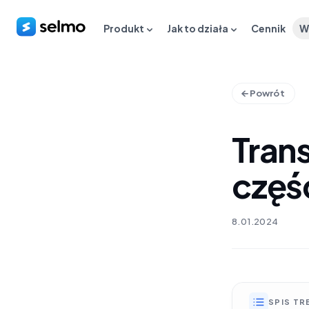
Produkt
Jak to działa
Cennik
W
Powrót
Tran
częś
8.01.2024
SPIS TR