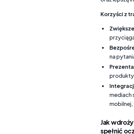
Korzyści z t
Zwiększe
przyciąga
Bezpośre
na pytani
Prezenta
produkty 
Integracj
mediach s
mobilnej,
Jak wdroży
spełnić oc