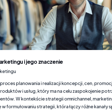
arketingu i jego znaczenie
rketingu
proces planowania i realizacji koncepcji, cen, promocj
roduktów i usług, który ma na celu zaspokojenie potr
ientów. W kontekście strategii omnichannel, market
 w formułowaniu strategii, która łączy różne kanały 