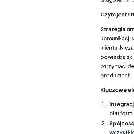
Czym jest s
Strategia o
komunikacji s
klienta. Niez
odwiedza skl
otrzymać ide
produktach.
Kluczowe el
Integrac
platform
Spójność
wszystkic