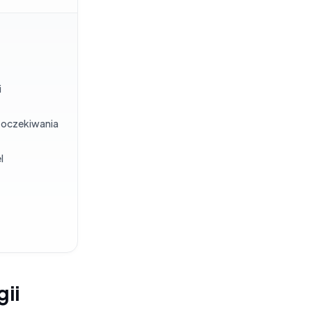
i
ć oczekiwania
l
gii