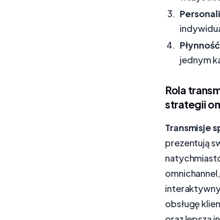
Personal
indywidua
Płynność
jednym ka
Rola trans
strategii o
Transmisje 
prezentują sw
natychmiasto
omnichannel,
interaktywn
obsługę klie
oraz lepszą i