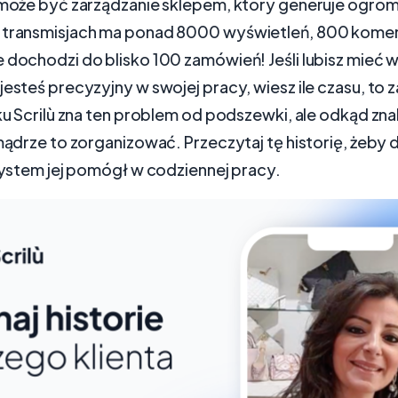
e może być zarządzanie sklepem, który generuje ogro
 transmisjach ma ponad 8000 wyświetleń, 800 komen
 dochodzi do blisko 100 zamówień! Jeśli lubisz mieć 
jesteś precyzyjny w swojej pracy, wiesz ile czasu, to 
iku Scrilù zna ten problem od podszewki, ale odkąd zna
 mądrze to zorganizować. Przeczytaj tę historię, żeby
 system jej pomógł w codziennej pracy.