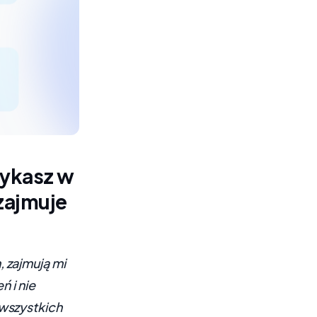
tykasz w
zajmuje
 zajmują mi
ń i nie
wszystkich