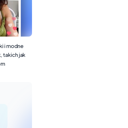
ki i modne
 takich jak
jom