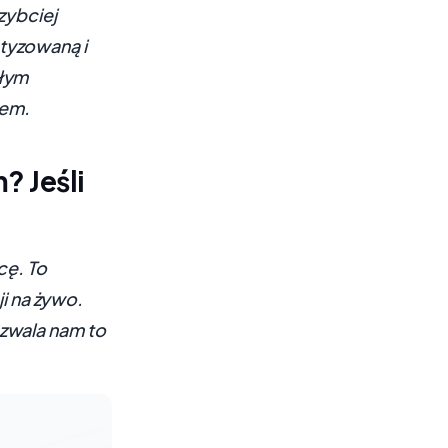
zybciej
tyzowaną i
ałym
iem.
 Jeśli
cę. To
ji na żywo.
zwala nam to