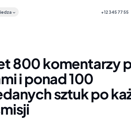
iedza
+12 345 77 55
t 800 komentarzy 
ami i ponad 100
edanych sztuk po ka
misji