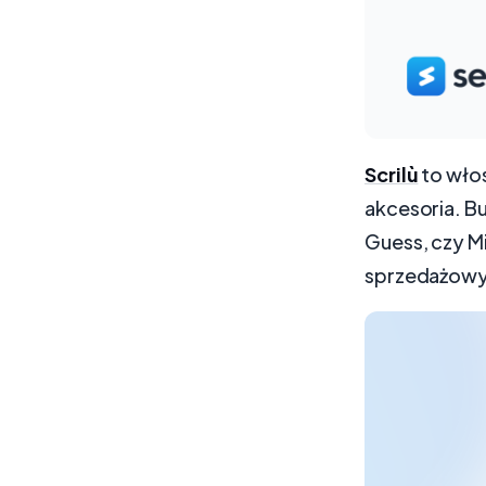
Scrilù
to włos
akcesoria. Bu
Guess, czy Mi
sprzedażowym