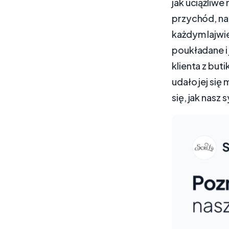
jak uciążliw
przychód, na
każdym lajwie
poukładane i 
klienta z but
udało jej się
się, jak nasz