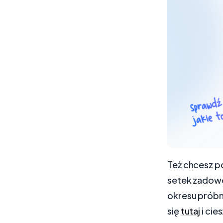
Też chcesz po
setek zadowo
okresu próbne
się
tutaj
i cie