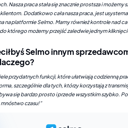
ch. Nasza praca stała się znacznie prostsza i możemy s
lientom. Dodatkowo cała nasza praca, jest usystema
a na platformie Selmo. Mamy również kontrole nad c
o którego możemy przejść zaledwie jednym kliknięc
eciłbyś Selmo innym sprzedawcom?
 dlaczego?
le przydatnych funkcji, które ułatwiają codzienną pra
orma, szczególnie dla tych, którzy korzystają z transmis
ywa się bardzo prosto i przede wszystkim szybko. Po
 mnóstwo czasu!”