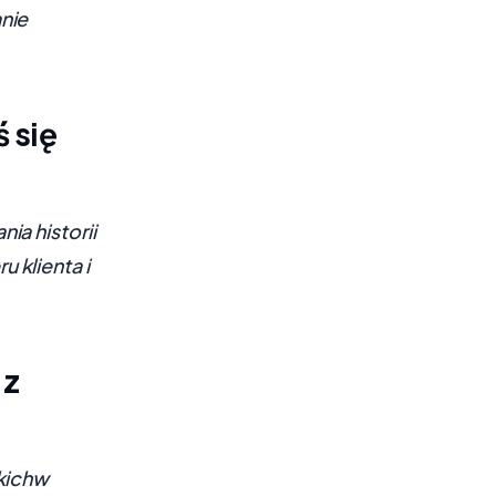
nie
 się
ia historii
 klienta i
 z
tkichw