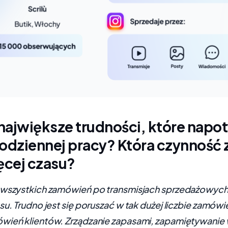
 największe trudności, które napo
odziennej pracy? Która czynność 
ęcej czasu?
 wszystkich zamówień po transmisjach sprzedażowych,
su. Trudno jest się poruszać w tak dużej liczbie zamówie
wień klientów. Zrządzanie zapasami, zapamiętywanie 