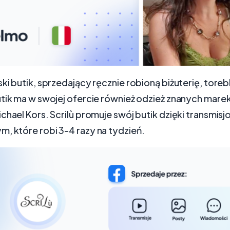
ki butik, sprzedający ręcznie robioną biżuterię, toreb
tik ma w swojej ofercie również odzież znanych marek,
chael Kors. Scrilù promuje swój butik dzięki transmis
, które robi 3-4 razy na tydzień.