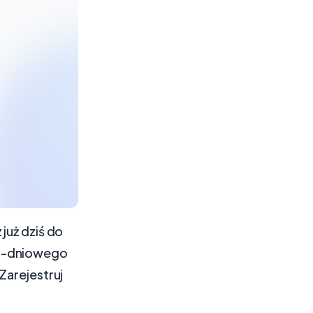
już dziś do
 7-dniowego
Zarejestruj