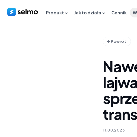
Produkt
Jak to działa
Cennik
W
Powrót
Nawe
lajw
sprz
trans
11.08.2023