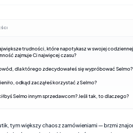
EŚCI
największe trudności, które napotykasz w swojej codzienne
nność zajmuje Ci najwięcej czasu?
 powód, dla którego zdecydowałeś się wypróbować Selmo?
ieniło, odkąd zacząłeś korzystać z Selmo?
iłbyś Selmo innym sprzedawcom? Jeśli tak, to dlaczego?
utik, tym większy chaos z zamówieniami — brzmi zna