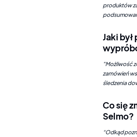
produktów za
podsumowań 
Jaki był
wyprób
"Możliwość z
zamówień wsz
śledzenia do
Co się z
Selmo?
“Odkąd pozna