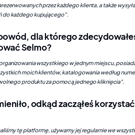
rezerwowanych przez każdego klienta, a także wysyła
do każdego kupującego".
 powód, dla którego zdecydowałeś
ować Selmo?
organizowania wszystkiego w jednym miejscu, posiadan
ystkich moich klientów, katalogowania według numeru
wolnego produktu za pomocą jednego kliknięcia".
mieniło, odkąd zacząłeś korzystać
liśmy tę platformę, używamy jej regularnie we wszys