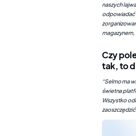
naszych lajwa
odpowiadać k
zorganizowan
magazynem, d
Czy pol
tak, to
“Selmo ma wie
świetna platf
Wszystko odb
zaoszczędzić