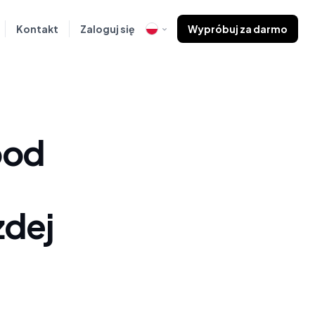
Kontakt
Zaloguj się
Wypróbuj za darmo
pod
żdej