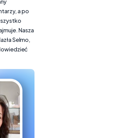
mny
tarzy, a po
wszystko
zajmuje. Nasza
lazła Selmo,
 dowiedzieć