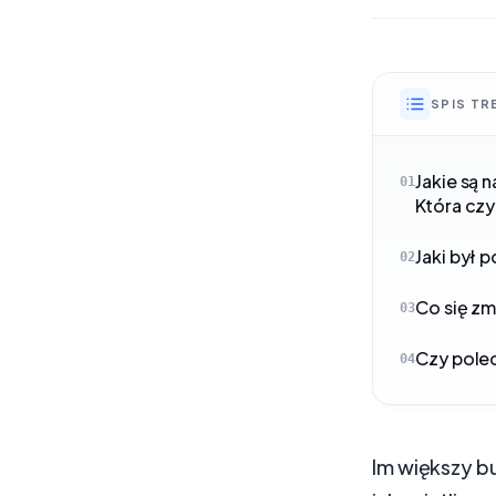
SPIS TR
Jakie są 
01
Która czy
Jaki był
02
Co się zm
03
Czy polec
04
Im większy b