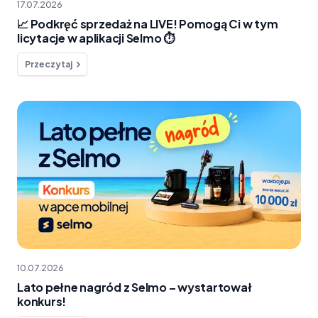
17.07.2026
📈 Podkręć sprzedaż na LIVE! Pomogą Ci w tym
licytacje w aplikacji Selmo ⏱️
Przeczytaj
10.07.2026
Lato pełne nagród z Selmo – wystartował
konkurs!