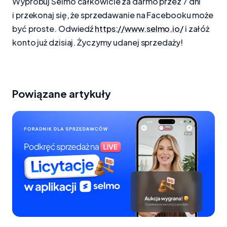
Wypróbuj Selmo całkowicie za darmo przez 7 dni
i przekonaj się, że sprzedawanie na Facebooku może
być proste. Odwiedź
https://www.selmo.io/
i załóż
konto już dzisiaj. Życzymy udanej sprzedaży!
Powiązane artykuły