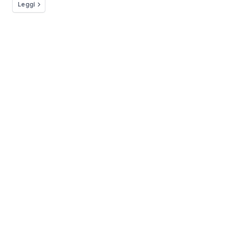
Leggi
Hai qualche domanda?
Siamo a tua disposizione!
Contatta
Blog
Come si apre una boutique