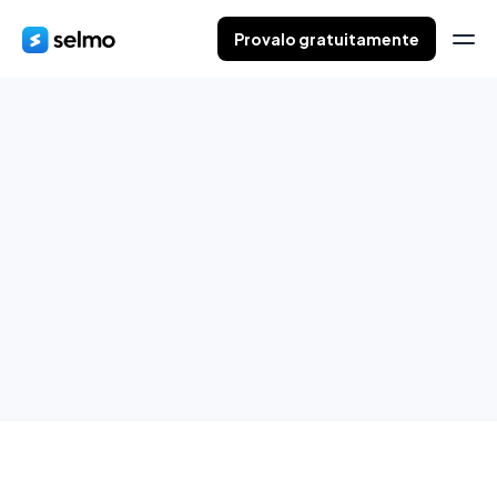
Provalo gratuitamente
Messenger ottimizzato
Crea ordini direttamente da Messenger e assegnali alle
conversazioni.
Provalo gratuitamente