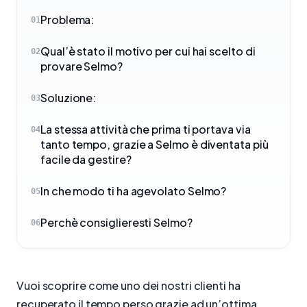
Problema:
01
Qual’è stato il motivo per cui hai scelto di
02
provare Selmo?
Soluzione:
03
La stessa attività che prima ti portava via
04
tanto tempo, grazie a Selmo è diventata più
facile da gestire?
In che modo ti ha agevolato Selmo?
05
Perchè consiglieresti Selmo?
06
Vuoi scoprire come uno dei nostri clienti ha
recuperato il tempo perso grazie ad un’ottima