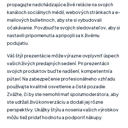
propagujte nadchádzajúce živé relácie na svojich
kanáloch sociálnych médií, webových stránkach a e-
mailových bulletinoch, aby ste si vybudovali
očakávanie. Povzbuďte svojich sledovateľov, aby si
nastavili pripomenutia a pripojili sa k živému
podujatiu.
Váš štýl prezentácie môže výrazne ovplyvniť úspech
vašich živých predajných sedení. Pri prezentácii
svojich produktov buďte nadšení, kompetentní a
pútaví. Na zabezpečenie profesionálneho vzhľadu
používajte kvalitné osvetlenie a čisté pozadie.
Zvážte, či by ste nemohli mať spolumoderátora, aby
ste udržali živú konverzáciu a dodali jej rôzne
perspektívy. Ukážky štýlu a nosenia vašich výrobkov
môžu tiež pridať hodnotu a podporiť nákupy.