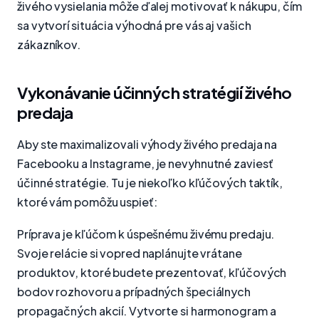
živého vysielania môže ďalej motivovať k nákupu, čím
sa vytvorí situácia výhodná pre vás aj vašich
zákazníkov.
Vykonávanie účinných stratégií živého
predaja
Aby ste maximalizovali výhody živého predaja na
Facebooku a Instagrame, je nevyhnutné zaviesť
účinné stratégie. Tu je niekoľko kľúčových taktík,
ktoré vám pomôžu uspieť:
Príprava je kľúčom k úspešnému živému predaju.
Svoje relácie si vopred naplánujte vrátane
produktov, ktoré budete prezentovať, kľúčových
bodov rozhovoru a prípadných špeciálnych
propagačných akcií. Vytvorte si harmonogram a