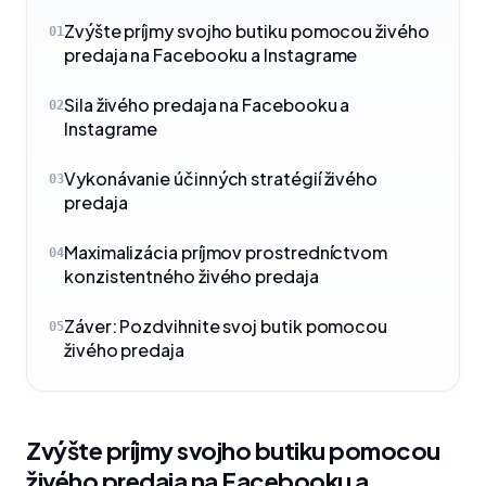
Zvýšte príjmy svojho butiku pomocou živého
01
predaja na Facebooku a Instagrame
Sila živého predaja na Facebooku a
02
Instagrame
Vykonávanie účinných stratégií živého
03
predaja
Maximalizácia príjmov prostredníctvom
04
konzistentného živého predaja
Záver: Pozdvihnite svoj butik pomocou
05
živého predaja
Zvýšte príjmy svojho butiku pomocou
živého predaja na Facebooku a