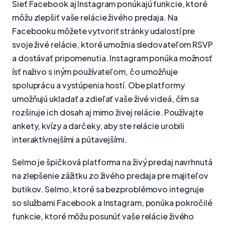
Sieť Facebook aj Instagram ponúkajú funkcie, ktoré
môžu zlepšiť vaše relácie živého predaja. Na
Facebooku môžete vytvoriť stránky udalostí pre
svoje živé relácie, ktoré umožnia sledovateľom RSVP
a dostávať pripomenutia. Instagram ponúka možnosť
ísť naživo s iným používateľom, čo umožňuje
spoluprácu a vystúpenia hostí. Obe platformy
umožňujú ukladať a zdieľať vaše živé videá, čím sa
rozširuje ich dosah aj mimo živej relácie. Používajte
ankety, kvízy a darčeky, aby ste relácie urobili
interaktívnejšími a pútavejšími.
Selmo je špičková platforma na živý predaj navrhnutá
na zlepšenie zážitku zo živého predaja pre majiteľov
butikov. Selmo, ktoré sa bezproblémovo integruje
so službami Facebook a Instagram, ponúka pokročilé
funkcie, ktoré môžu posunúť vaše relácie živého