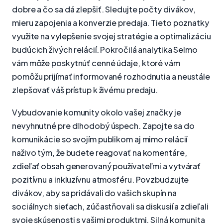
dobre a čo sa dá zlepšiť. Sledujte počty divákov,
mieru zapojenia a konverzie predaja. Tieto poznatky
využite na vylepšenie svojej stratégie a optimalizáciu
budúcich živých relácií. Pokročilá analytika Selmo
vám môže poskytnúť cenné údaje, ktoré vám
pomôžu prijímať informované rozhodnutia a neustále
zlepšovať váš prístup k živému predaju.
Vybudovanie komunity okolo vašej značky je
nevyhnutné pre dlhodobý úspech. Zapojte sa do
komunikácie so svojím publikom aj mimo relácií
naživo tým, že budete reagovať na komentáre,
zdieľať obsah generovaný používateľmi a vytvárať
pozitívnu a inkluzívnu atmosféru. Povzbudzujte
divákov, aby sa pridávali do vašich skupín na
sociálnych sieťach, zúčastňovali sa diskusií a zdieľali
svoje skúsenosti s vašimi produktmi. Silná komunita