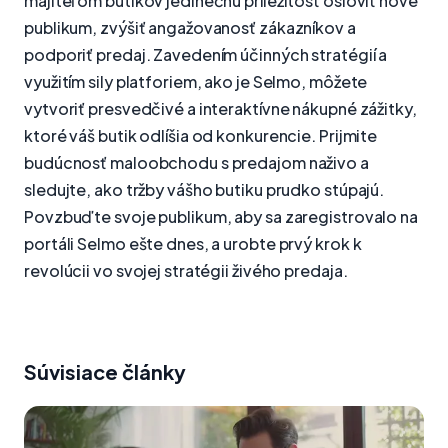
majiteľom butikov jedinečnú príležitosť osloviť nové
publikum, zvýšiť angažovanosť zákazníkov a
podporiť predaj. Zavedením účinných stratégií a
využitím sily platforiem, ako je Selmo, môžete
vytvoriť presvedčivé a interaktívne nákupné zážitky,
ktoré váš butik odlíšia od konkurencie. Prijmite
budúcnosť maloobchodu s predajom naživo a
sledujte, ako tržby vášho butiku prudko stúpajú.
Povzbuďte svoje publikum, aby sa zaregistrovalo na
portáli Selmo ešte dnes, a urobte prvý krok k
revolúcii vo svojej stratégii živého predaja.
Súvisiace články