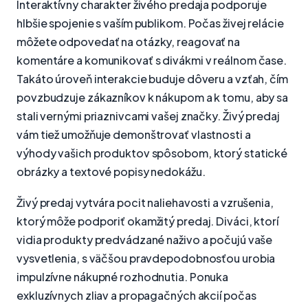
Interaktívny charakter živého predaja podporuje
hlbšie spojenie s vaším publikom. Počas živej relácie
môžete odpovedať na otázky, reagovať na
komentáre a komunikovať s divákmi v reálnom čase.
Takáto úroveň interakcie buduje dôveru a vzťah, čím
povzbudzuje zákazníkov k nákupom a k tomu, aby sa
stali vernými priaznivcami vašej značky. Živý predaj
vám tiež umožňuje demonštrovať vlastnosti a
výhody vašich produktov spôsobom, ktorý statické
obrázky a textové popisy nedokážu.
Živý predaj vytvára pocit naliehavosti a vzrušenia,
ktorý môže podporiť okamžitý predaj. Diváci, ktorí
vidia produkty predvádzané naživo a počujú vaše
vysvetlenia, s väčšou pravdepodobnosťou urobia
impulzívne nákupné rozhodnutia. Ponuka
exkluzívnych zliav a propagačných akcií počas