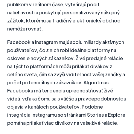
publikom v reálnom čase, vytvárajú pocit
naliehavosti a poskytujú personalizovaný nákupný
zážitok, ktorému sa tradičný elektronický obchod
nemôže rovnať.
Facebook a Instagram majú spolu miliardy aktívnych
používateľov, čo z nich robí ideálne platformy na
oslovenie nových zákazníkov. Živé predajné relácie
na týchto platformách môžu prilákať divákov z
celého sveta, čím sa zvýši viditeľnosť vašej značky a
počet potenciálnych zákazníkov. Algoritmus
Facebooku má tendenciu uprednostňovať živé
videá, vďaka čomu sa s väčšou pravdepodobnosťou
objavia v kanáloch používateľov. Podobne
integrácia Instagramu so stránkami Stories a Explore
pomáha prilákať viac divákov na vaše živé relácie.