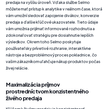
predaja na vyššiu úroveň. Vďaka službe Selmo
môžete mať prístup k analytike v reálnom čase, ktorá
vám umožní sledovať zapojenie divákov, konverzie
predaja a ďalšie kľúčové ukazovatele. Tieto údaje
vám umožnia prijímať informované rozhodnutia a
zdokonaľovať stratégiu pre dosiahnutie lepších
výsledkov. Okrem toho Selmo poskytuje
používateľsky prívetivé rozhranie, interaktívne
nástroje a bezproblémový proces pokladnice, čo
vašim zákazníkom uľahčuje nákup produktov počas
živej relácie.
Maximalizácia príjmov
prostredníctvom konzistentného
živého predaja
Kľúčom k živému predaju je konzistentnosť.