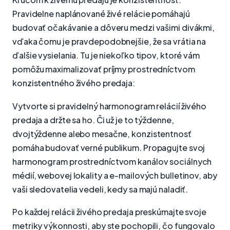
Pravidelne naplánované živé relácie pomáhajú
budovať očakávanie a dôveru medzi vašimi divákmi,
vďaka čomu je pravdepodobnejšie, že sa vrátia na
ďalšie vysielania. Tu je niekoľko tipov, ktoré vám
pomôžu maximalizovať príjmy prostredníctvom
konzistentného živého predaja:
Vytvorte si pravidelný harmonogram relácií živého
predaja a držte sa ho. Či už je to týždenne,
dvojtýždenne alebo mesačne, konzistentnosť
pomáha budovať verné publikum. Propagujte svoj
harmonogram prostredníctvom kanálov sociálnych
médií, webovej lokality a e-mailových bulletinov, aby
vaši sledovatelia vedeli, kedy sa majú naladiť.
Po každej relácii živého predaja preskúmajte svoje
metriky výkonnosti, aby ste pochopili, čo fungovalo