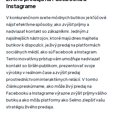
Instagrame
V konkurenčnom svete módnych butikov je kľúčové
nájsť efektívne spôsoby, ako zvýšiť príjmy a
nadviazať kontakt so zákazníkmi. Jedným z
najsilnejších nástrojov, ktoré majú dnes majitelia
butikov k dispozícii, je živý predaj na platformách
sociálnych médií, ako sú Facebook a Instagram.
Tento inovatívny prístup vám umožňuje nadviazať
kontakt so širším publikom, prezentovať svoje
výrobky v reálnom čase a zvýšiť predaj
prostredníctvom interaktívnych relácií. V tomto
článku preskúmame, ako môže živý predaj na
Facebooku a Instagrame výrazne zvýšiť príjmy vášho
butiku a ako môžu platformy ako Selmo zlepšiť vašu
stratégiu živého predaja.