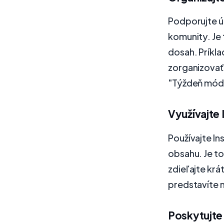
Podporujte ú
komunity. Je 
dosah. Príkla
zorganizovať 
"Týždeň módne
Využívajte 
Používajte In
obsahu. Je t
zdieľajte krá
predstavíte 
Poskytujte