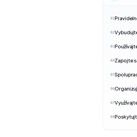
Pravideln
01
Vybudujte
02
Používajt
03
Zapojte s
04
Spoluprac
05
Organizuj
06
Využívajt
07
Poskytuj
08