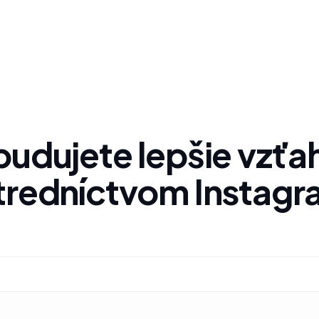
budujete lepšie vzťa
tredníctvom Instag