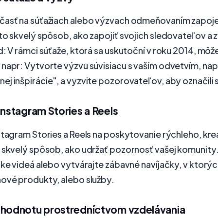
časť na súťažiach alebo výzvach odmeňovaním zapoje
to skvelý spôsob, ako zapojiť svojich sledovateľov a z
d: V rámci súťaže, ktorá sa uskutoční v roku 2014, môž
napr: Vytvorte výzvu súvisiacu s vaším odvetvím, nap
j inšpirácie", a vyzvite pozorovateľov, aby označili s
Instagram Stories a Reels
stagram Stories a Reels na poskytovanie rýchleho, kr
o skvelý spôsob, ako udržať pozornosť vašej komunity
tke videá alebo vytvárajte zábavné navíjačky, v ktorý
nové produkty, alebo služby.
 hodnotu prostredníctvom vzdelávania