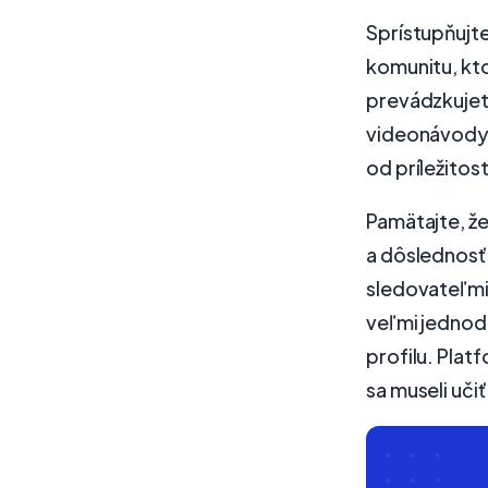
Sprístupňujte
komunitu, kt
prevádzkujet
videonávody a
od príležitost
Pamätajte, že
a dôslednosť.
sledovateľmi
veľmi jedno
profilu. Plat
sa museli učiť