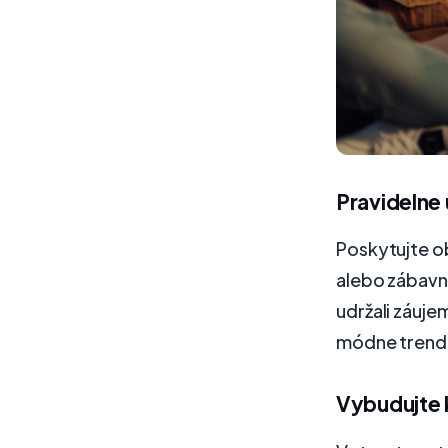
Pravidelne
Poskytujte ob
alebo zábavn
udržali záuje
módne trendy
Vybudujte k