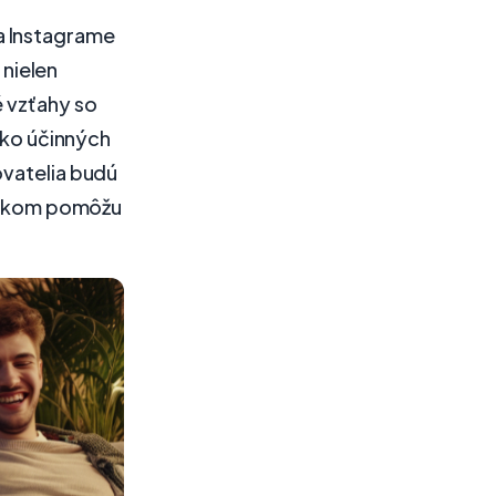
a Instagrame
nielen
é vzťahy so
oľko účinných
ovatelia budú
krokom pomôžu