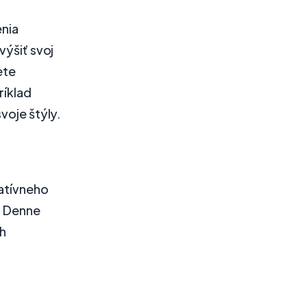
nia
výšiť svoj
ete
ríklad
voje štýly.
eatívneho
. Denne
ch