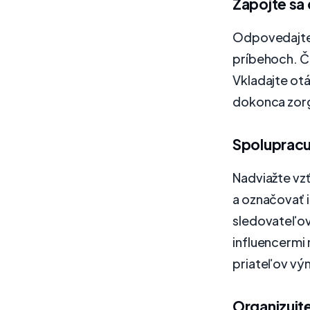
Zapojte sa
Odpovedajte 
príbehoch. Čí
Vkladajte ot
dokonca zorg
Spolupracu
Nadviažte vz
a označovať 
sledovateľov
influencermi 
priateľov vý
Organizujte