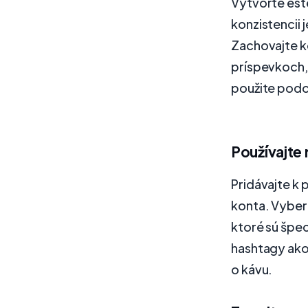
Vytvorte este
konzistencii 
Zachovajte k
príspevkoch,
použite podob
Používajte
Pridávajte k 
konta. Vybert
ktoré sú špec
hashtagy ako 
o kávu.