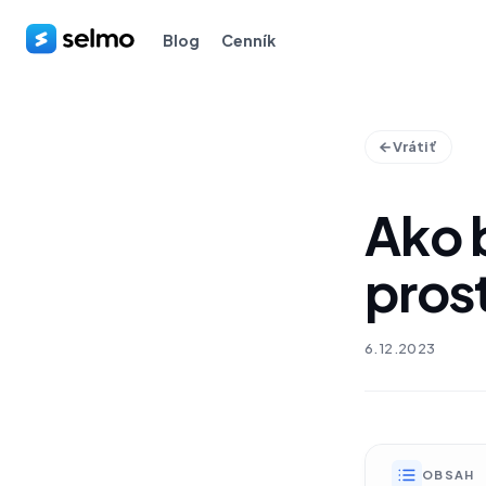
Blog
Cenník
Vrátiť
Ako 
pros
6.12.2023
OBSAH