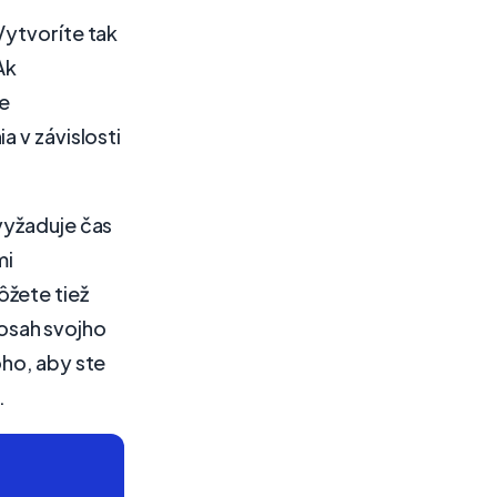
Vytvoríte tak
Ak
e
a v závislosti
vyžaduje čas
mi
ôžete tiež
osah svojho
oho, aby ste
.