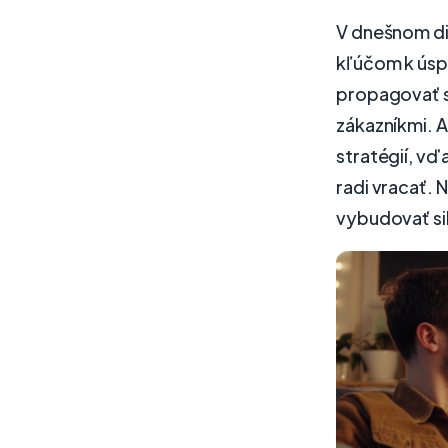
V dnešnom di
kľúčom k úsp
propagovať sv
zákazníkmi. A
stratégií, vď
radi vracať. 
vybudovať si