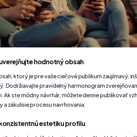
 uverejňujte hodnotný obsah
sah, ktorý je pre vaše cieľové publikum zaujímavý, in
ý. Dodržiavajte pravidelný harmonogram zverejňovania
m. Ak ste módny návrhár, môžete denne publikovať vzh
 a zákulisie procesu navrhovania.
onzistentnú estetiku profilu