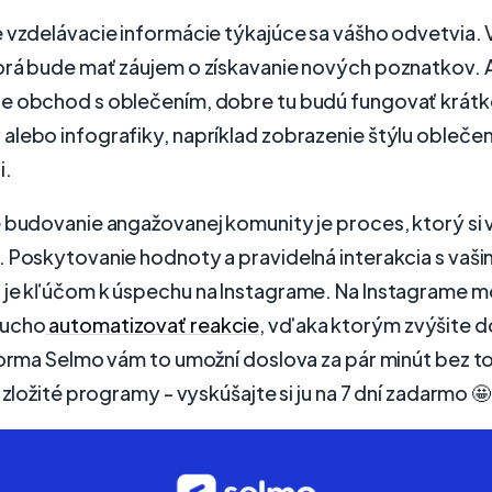
 vzdelávacie informácie týkajúce sa vášho odvetvia. 
orá bude mať záujem o získavanie nových poznatkov. 
e obchod s oblečením, dobre tu budú fungovať krátk
lebo infografiky, napríklad zobrazenie štýlu oblečeni
i.
 budovanie angažovanej komunity je proces, ktorý si 
 Poskytovanie hodnoty a pravidelná interakcia s vaši
 je kľúčom k úspechu na Instagrame. Na Instagrame m
ducho
automatizovať reakcie
, vďaka ktorým zvýšite d
forma Selmo vám to umožní doslova za pár minút bez t
 zložité programy - vyskúšajte si ju na 7 dní zadarmo 🤩