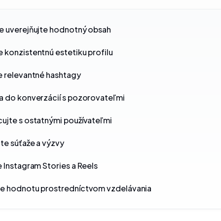
e uverejňujte hodnotný obsah
 konzistentnú estetiku profilu
e relevantné hashtagy
a do konverzácií s pozorovateľmi
ujte s ostatnými používateľmi
te súťaže a výzvy
e Instagram Stories a Reels
te hodnotu prostredníctvom vzdelávania