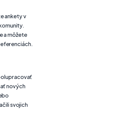
te ankety v
 komunity.
re a môžete
referenciách.
spolupracovať
vať nových
lebo
čili svojich