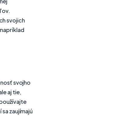
nej
ľov.
ch svojich
 napríklad
ľnosť svojho
e aj tie,
 používajte
 sa zaujímajú