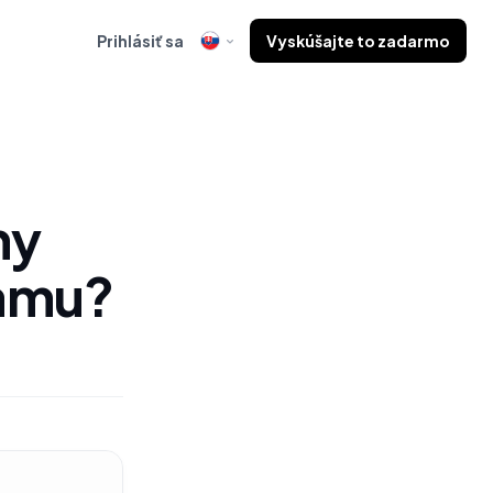
Prihlásiť sa
Vyskúšajte to zadarmo
hy
ramu?