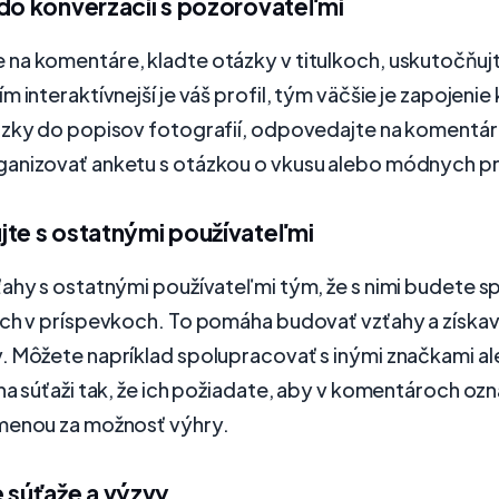
 do konverzácií s pozorovateľmi
na komentáre, kladte otázky v titulkoch, uskutočňuj
m interaktívnejší je váš profil, tým väčšie je zapojenie
ázky do popisov fotografií, odpovedajte na komentá
anizovať anketu s otázkou o vkusu alebo módnych p
jte s ostatnými používateľmi
ťahy s ostatnými používateľmi tým, že s nimi budete 
ich v príspevkoch. To pomáha budovať vzťahy a získa
. Môžete napríklad spolupracovať s inými značkami a
na súťaži tak, že ich požiadate, aby v komentároch ozna
menou za možnosť výhry.
 súťaže a výzvy