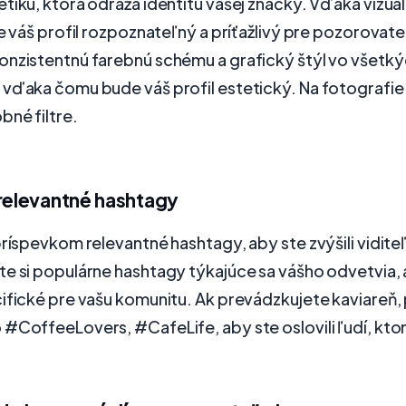
tiku, ktorá odráža identitu vašej značky. Vďaka vizuál
je váš profil rozpoznateľný a príťažlivý pre pozorovate
onzistentnú farebnú schému a grafický štýl vo všetký
 vďaka čomu bude váš profil estetický. Na fotografie
né filtre.
 relevantné hashtagy
príspevkom relevantné hashtagy, aby ste zvýšili vidite
e si populárne hashtagy týkajúce sa vášho odvetvia, al
ifické pre vašu komunitu. Ak prevádzkujete kaviareň,
#CoffeeLovers, #CafeLife, aby ste oslovili ľudí, ktorí