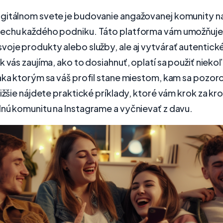
gitálnom svete je budovanie angažovanej komunity n
echu každého podniku. Táto platforma vám umožňuje 
oje produkty alebo služby, ale aj vytvárať autentick
k vás zaujíma, ako to dosiahnuť, oplatí sa použiť niek
aka ktorým sa váš profil stane miestom, kam sa pozor
Nižšie nájdete praktické príklady, ktoré vám krok za 
lnú komunitu na Instagrame a vyčnievať z davu.