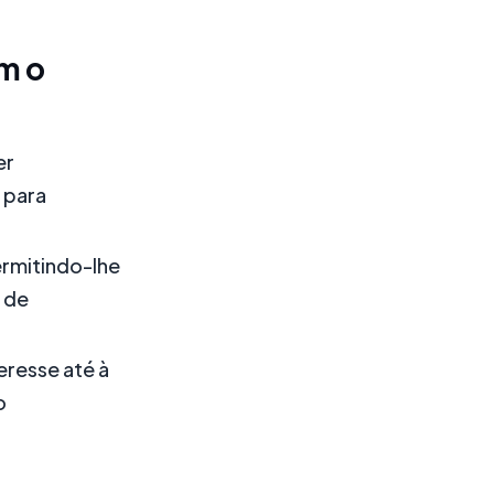
m o
er
 para
ermitindo-lhe
 de
eresse até à
o