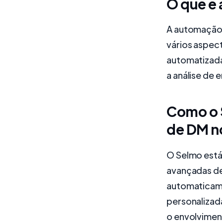
O que é
A automação 
vários aspec
automatizada
a análise de 
Como o 
de DM n
O Selmo está
avançadas d
automaticame
personalizad
o envolviment