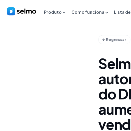
Produto
Como funciona
Lista d
Regressar
Selm
auto
do D
aume
vend