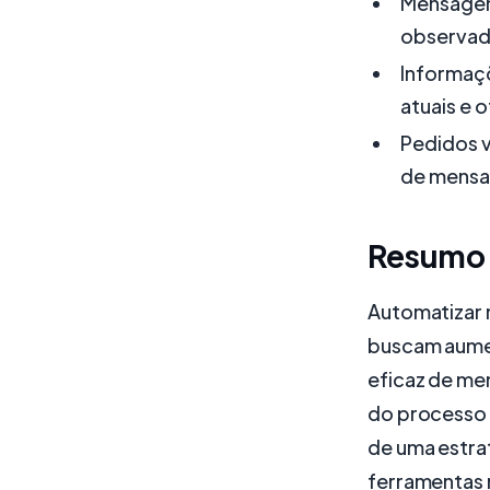
Mensagen
observad
Informaç
atuais e 
Pedidos v
de mensa
Resumo
Automatizar 
buscam aumen
eficaz de me
do processo 
de uma estra
ferramentas 