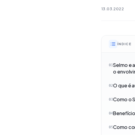
13.03.2022
ÍNDICE
Selmo e 
01
o envolv
O que é 
02
Como o S
03
Benefíci
04
Como com
05