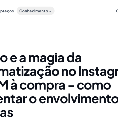
e preços
Conhecimento
o e a magia da
matização no Instag
M à compra - como
ntar o envolvimento
as