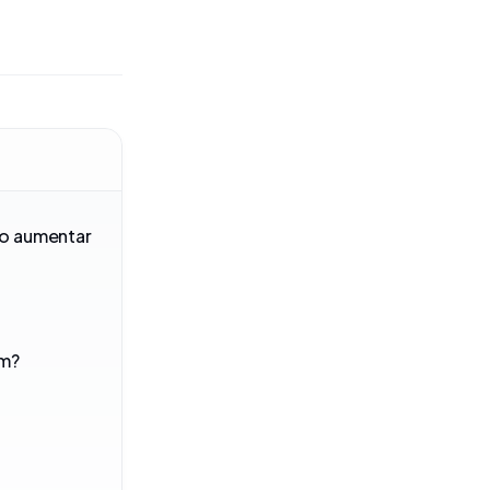
mo aumentar
am?