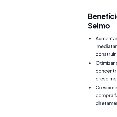
Benefíc
Selmo
Aumentar
imediatam
construi
Otimizar 
concentra
crescime
Crescimen
compra fa
diretame