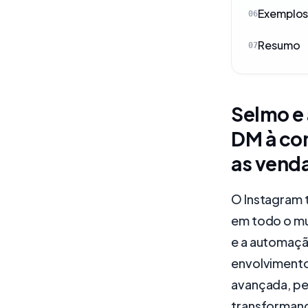
Exemplos
06
Resumo
07
Selmo e
DM à co
as vend
O Instagram 
em todo o mu
e a automaç
envolvimento
avançada, pe
transformand