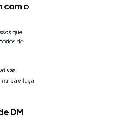
m com o
essos que
tórios de
ativas.
 marca e faça
 de DM