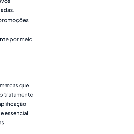
ovos
zadas.
 promoções
ente por meio
 marcas que
 o tratamento
plificação
e essencial
as