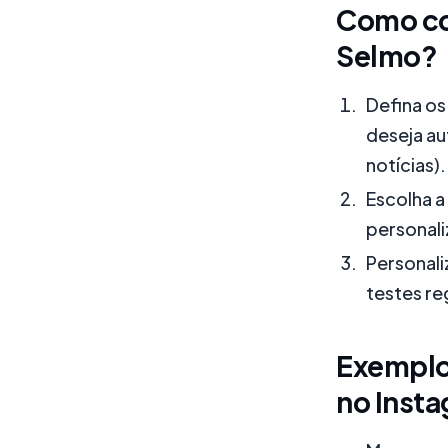
Como co
Selmo?
Defina os
deseja au
notícias).
Escolha a
personal
Personali
testes reg
Exemplo
no Inst