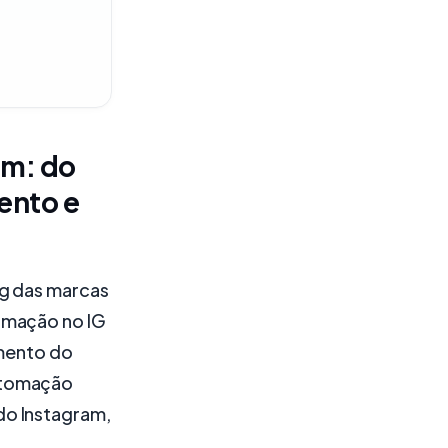
am: do
ento e
ng das marcas
omação no IG
mento do
utomação
do Instagram,