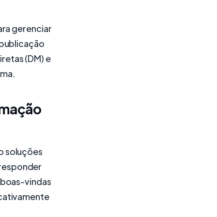
ara gerenciar
 publicação
retas (DM) e
rma.
omação
o soluções
 responder
 boas-vindas
icativamente