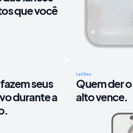
Vestido preto
Leilão
tos que você
Anna Szewczyk
ele lid
Oferta
:
Limite
Leilões
 fazem seus
Quem der o 
ivo durante a
alto vence.
o.