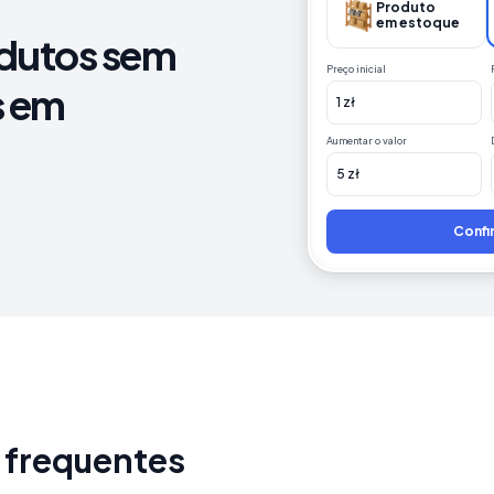
Produto

em estoque
dutos sem
Preço inicial
s em
1 zł
Aumentar o valor
5 zł
Confi
 frequentes