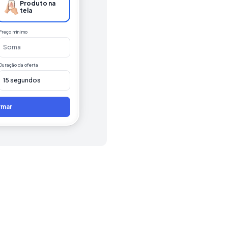
Produto na 
tela
Preço mínimo
Soma
Duração da oferta
15 segundos
rmar