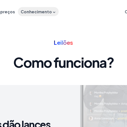
e preços
Conhecimento
Leilões
Como funciona?
s dão lances