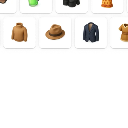
forms
Saiba mais sobre:
E-mail
hello@selmo.io
cebook
Lista de preços