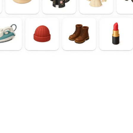
ão
Products
Solutions
Plat
issão
Live selling
Automation
Fa