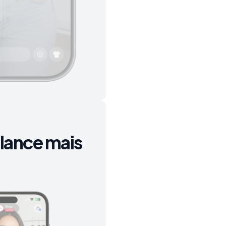
€22
00:05
era
€23
lance mais