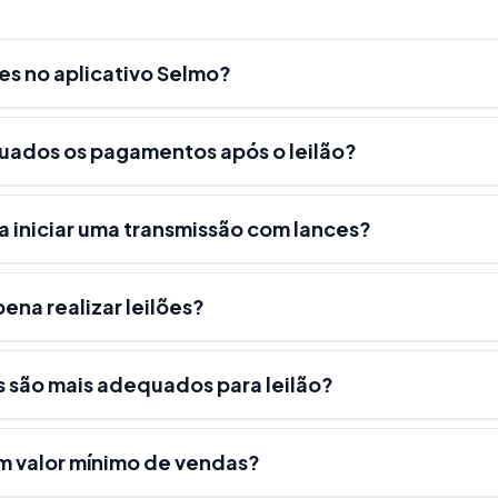
ões no aplicativo Selmo?
ova forma de vender no aplicativo Selmo, que transforma transmissõ
vente. Os clientes veem um cronômetro e podem dar lances com um si
uados os pagamentos após o leilão?
e". Cada deslizar aumenta o preço do item. O maior lance vence quan
 iniciar uma transmissão com lances?
pena realizar leilões?
 são mais adequados para leilão?
um valor mínimo de vendas?