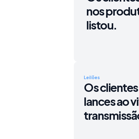
nos produ
listou.
Leilões
Os clientes
lances ao v
transmissã