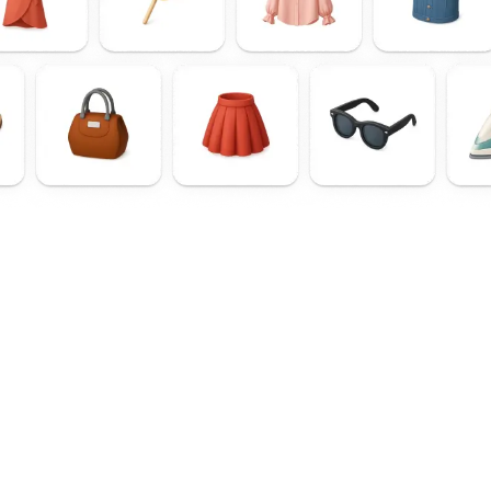
Blog
Informaç
Vendas e
Transm