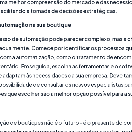
uma melhor compreensão do mercado e das necessi
 facilitando a tomada de decisões estratégicas.
 automação na sua boutique
ocesso de automação pode parecer complexo, mas a ch
dualmente. Comece por identificar os processos qu
 com a automatização, como o tratamento de encom
ventário. Em seguida, escolha as ferramentas e o sof
e adaptam às necessidades da sua empresa. Deve t
possibilidade de consultar os nossos especialistas par
es que escolher são a melhor opção possível para a s
ção de boutiques não é o futuro - é o presente do c
o investir nas ferramentas e na tecnologia certas, p