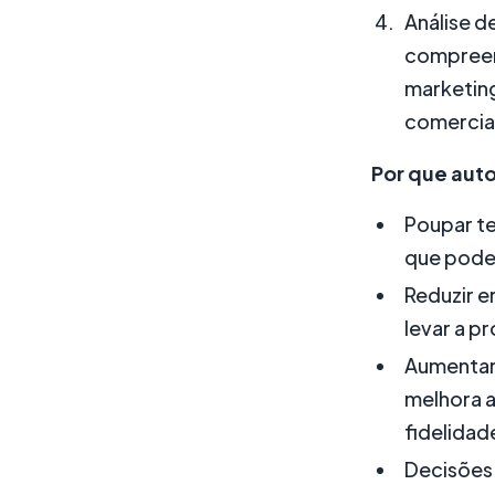
Análise d
compreen
marketing
comercia
Por que aut
Poupar te
que pode 
Reduzir e
levar a p
Aumentar 
melhora a
fidelidad
Decisões 