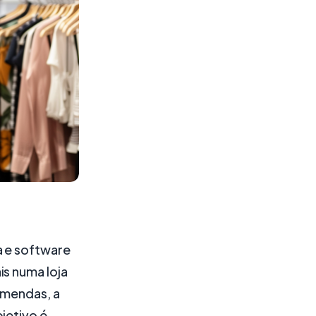
a e software
is numa loja
omendas, a
jetivo é