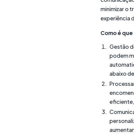
minimizar o t
experiência d
Como é que 
Gestão de
podem mon
automati
abaixo de
Processa
encomend
eficiente
Comunica
personal
aumentand