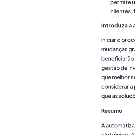
permite 
clientes,
Introduza a
Iniciar o pr
mudanças gra
beneficiarão
gestão de in
que melhor s
considerar a 
que as soluçõ
Resumo
A automatiza
eletrónico. A