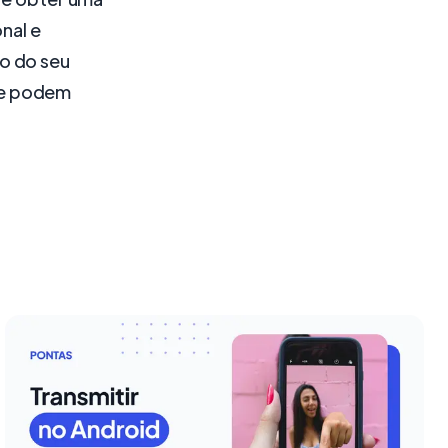
nal e
o do seu
ue podem