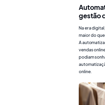
Automat
gestão d
Na era digit
maior do que 
A automatiza
vendas onlin
podiam sonhar
automatizaçã
online.