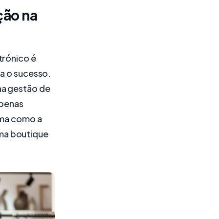
ção na
trónico é
ra o sucesso.
na gestão de
apenas
rma como a
ma boutique