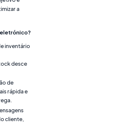
imizar a
 eletrónico?
e inventário
tock desce
ão de
s rápida e
rega.
mensagens
 cliente,