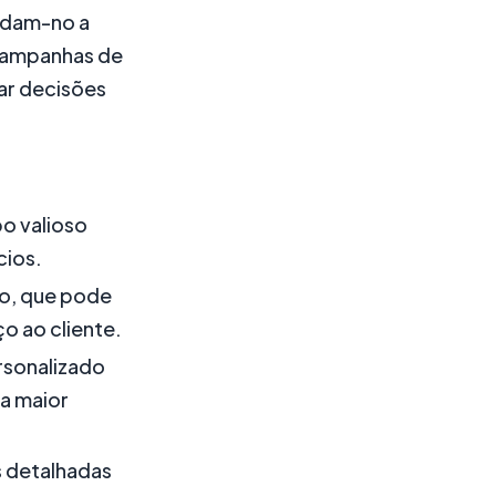
judam-no a
campanhas de
ar decisões
o valioso
cios.
no, que pode
o ao cliente.
rsonalizado
ma maior
s detalhadas