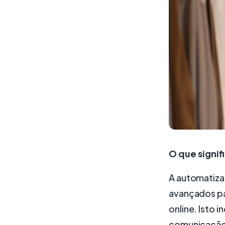
O que signi
A automatiza
avançados pa
online. Isto 
comunicação c