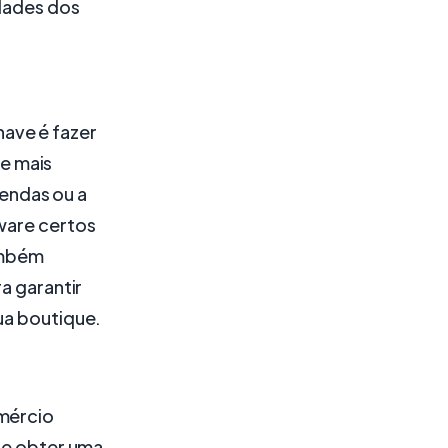
dades dos
ave é fazer
e mais
endas ou a
tware certos
ambém
a garantir
ua boutique.
omércio
ode obter uma