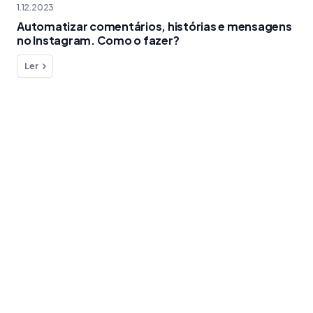
1.12.2023
Automatizar comentários, histórias e mensagens
no Instagram. Como o fazer?
Ler
Quer fazer uma pergunta ?
Estamos aqui para o ajudar!
contacto