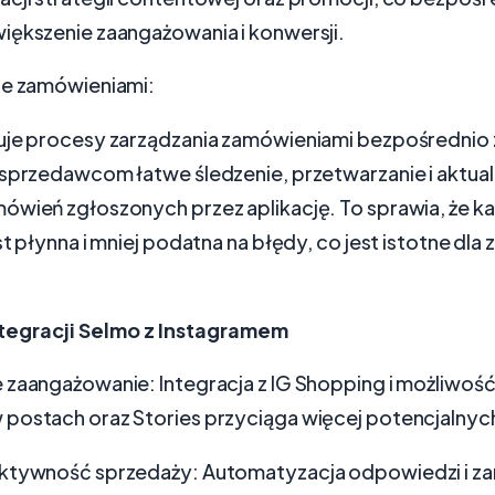
iększenie zaangażowania i konwersji.
ie zamówieniami:
uje procesy zarządzania zamówieniami bezpośrednio 
 sprzedawcom łatwe śledzenie, przetwarzanie i aktual
ówień zgłoszonych przez aplikację. To sprawia, że k
st płynna i mniej podatna na błędy, co jest istotne dl
ntegracji Selmo z Instagramem
 zaangażowanie: Integracja z IG Shopping i możliwoś
postach oraz Stories przyciąga więcej potencjalnych
ktywność sprzedaży: Automatyzacja odpowiedzi i za