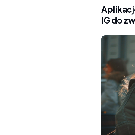
Aplikacj
IG do z