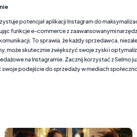
nie
ystuje potencjał aplikacji Instagram do maksymalizac
grując funkcje e-commerce z zaawansowanymi narzędz
 komunikacji. To sprawia, że każdy sprzedawca, niezal
rmy, może skutecznie zwiększyć swoje zyski i optymal
dażowe na Instagramie. Zacznij korzystać z Selmo już
ć swoje podejście do sprzedaży w mediach społeczn