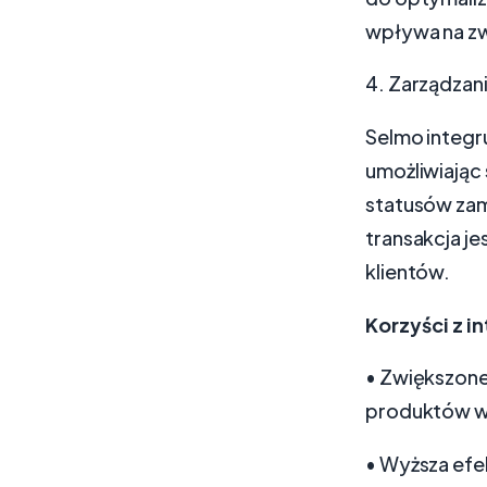
wpływa na zw
4. Zarządzan
Selmo integr
umożliwiając
statusów zam
transakcja je
klientów.
Korzyści z i
• Zwiększone
produktów w 
• Wyższa efe