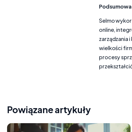
Podsumowa
Selmo wykorz
online, inte
zarządzania i
wielkości fi
procesy sprze
przekształci
Powiązane artykuły