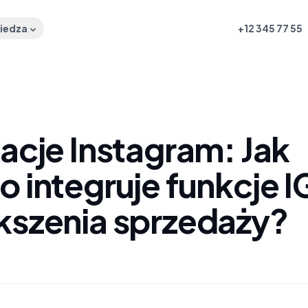
iedza
+12 345 77 55
acje Instagram: Jak
 integruje funkcje I
kszenia sprzedaży?