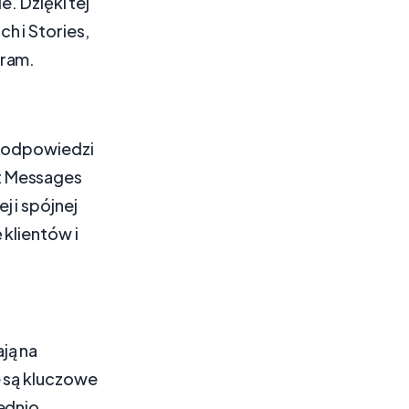
. Dzięki tej
h i Stories,
gram.
e odpowiedzi
t Messages
 i spójnej
klientów i
ją na
e są kluczowe
ednio