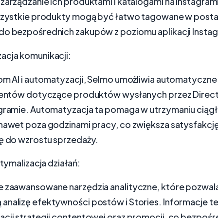
zarządzanie ich produktami i katalogami na Instagramie
wszystkie produkty mogą być łatwo tagowane w postac
do bezpośrednich zakupów z poziomu aplikacji Insta
acja komunikacji:
jom AI i automatyzacji, Selmo umożliwia automatyczn
lientów dotyczące produktów wysłanych przez Direc
gramie. Automatyzacja ta pomaga w utrzymaniu ciągłej
nawet poza godzinami pracy, co zwiększa satysfakcję 
ię do wzrostu sprzedaży.
ptymalizacja działań:
e zaawansowane narzędzia analityczne, które pozwala
analizę efektywności postów i Stories. Informacje t
acji strategii contentowej oraz promocji, co bezpośr