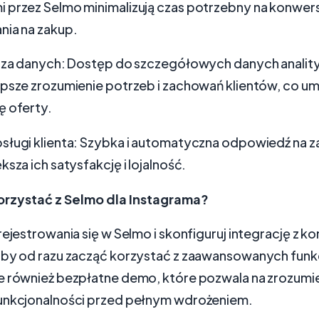
 przez Selmo minimalizują czas potrzebny na konwer
nia na zakup.
liza danych: Dostęp do szczegółowych danych anali
epsze zrozumienie potrzeb i zachowań klientów, co um
ę oferty.
sługi klienta: Szybka i automatyczna odpowiedź na z
ksza ich satysfakcję i lojalność.
orzystać z Selmo dla Instagrama?
rejestrowania się w Selmo i skonfiguruj integrację z k
aby od razu zacząć korzystać z zaawansowanych funkc
e również bezpłatne demo, które pozwala na zrozumi
unkcjonalności przed pełnym wdrożeniem.