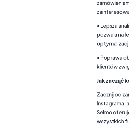
zamówieniami
zainteresowa
• Lepsza ana
pozwala na l
optymalizacj
• Poprawa ob
klientów zwię
Jak zacząć k
Zacznij od za
Instagrama, 
Selmo oferuj
wszystkich f