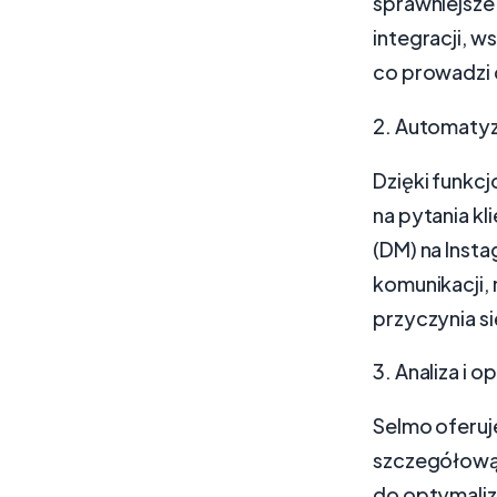
sprawniejsze 
integracji, 
co prowadzi 
2. Automatyz
Dzięki funkc
na pytania k
(DM) na Insta
komunikacji, 
przyczynia s
3. Analiza i o
Selmo oferuj
szczegółową 
do optymaliz