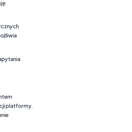
sję
tycznych
ożliwia
apytania
ontem
ji platformy.
enie