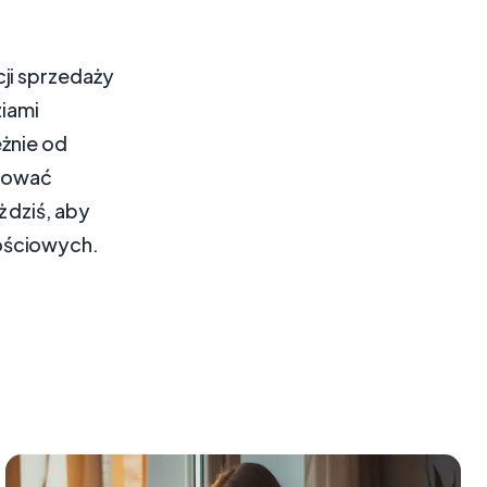
ji sprzedaży
iami
eżnie od
izować
 dziś, aby
ościowych.