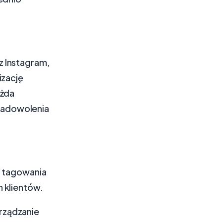
z Instagram,
izację
ażda
a zadowolenia
ć tagowania
 klientów.
rządzanie