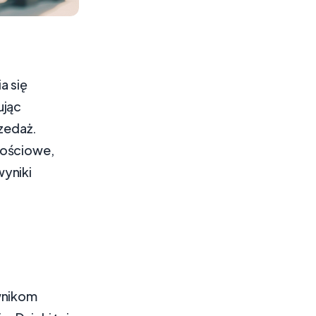
a się
ując
rzedaż.
nościowe,
wyniki
wnikom