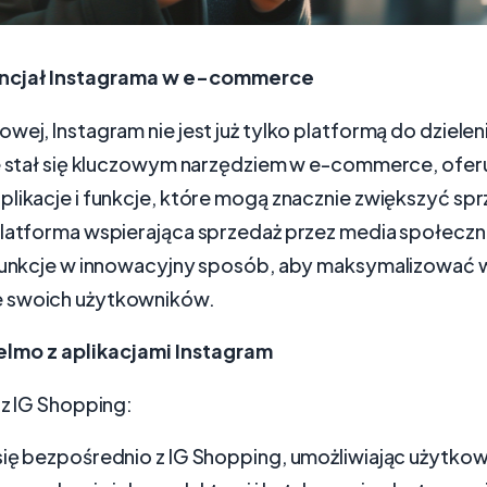
ncjał Instagrama w e-commerce
wej, Instagram nie jest już tylko platformą do dzieleni
le stał się kluczowym narzędziem w e-commerce, ofer
plikacje i funkcje, które mogą znacznie zwiększyć sp
platforma wspierająca sprzedaż przez media społecz
 funkcje w innowacyjny sposób, aby maksymalizować 
 swoich użytkowników.
elmo z aplikacjami Instagram
 z IG Shopping:
się bezpośrednio z IG Shopping, umożliwiając użytko