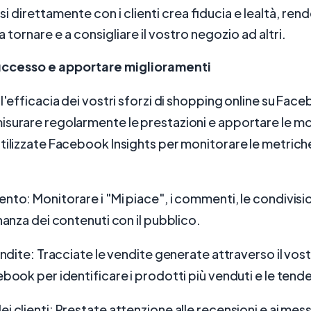
 direttamente con i clienti crea fiducia e lealtà, rend
 tornare e a consigliare il vostro negozio ad altri.
successo e apportare miglioramenti
 l'efficacia dei vostri sforzi di shopping online su Fac
isurare regolarmente le prestazioni e apportare le m
tilizzate Facebook Insights per monitorare le metrich
to: Monitorare i "Mi piace", i commenti, le condivisioni
onanza dei contenuti con il pubblico.
vendite: Tracciate le vendite generate attraverso il vo
ebook per identificare i prodotti più venduti e le tend
i clienti: Prestate attenzione alle recensioni e ai mes