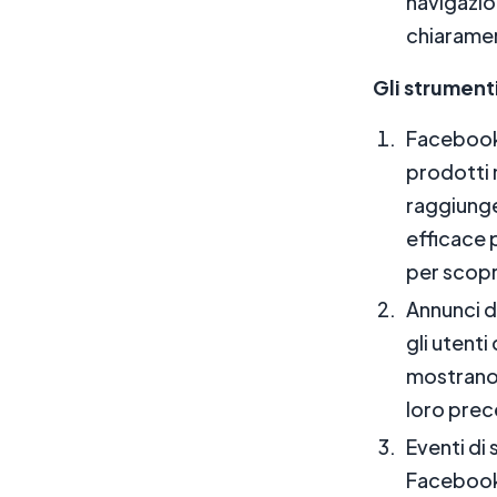
navigazion
chiaramen
Gli strumen
Facebook 
prodotti 
raggiunge
efficace p
per scopr
Annunci d
gli utent
mostrano 
loro prec
Eventi di
Facebook 