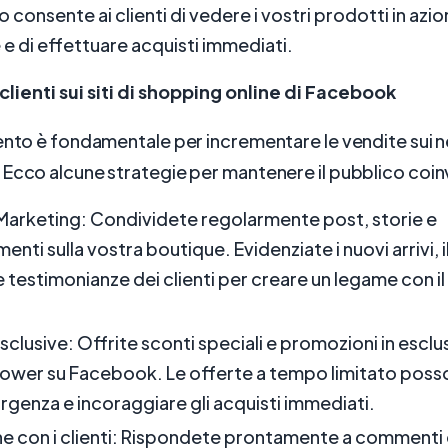
o consente ai clienti di vedere i vostri prodotti in azio
 di effettuare acquisti immediati.
clienti sui siti di shopping online di Facebook
ento è fondamentale per incrementare le vendite sui n
Ecco alcune strategie per mantenere il pubblico coin
arketing: Condividete regolarmente post, storie e
nti sulla vostra boutique. Evidenziate i nuovi arrivi, il
e testimonianze dei clienti per creare un legame con i
.
clusive: Offrite sconti speciali e promozioni in esclus
llower su Facebook. Le offerte a tempo limitato poss
urgenza e incoraggiare gli acquisti immediati.
ne con i clienti: Rispondete prontamente a commenti