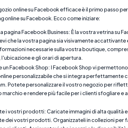
ozio online su Facebook efficace è il primo passo per 
ing online su Facebook. Ecco come iniziare:
a pagina Facebook Business: È la vostra vetrina su F
evi che la vostra pagina sia visivamente accattivante 
nformazioni necessarie sulla vostra boutique, compresi
l'ubicazione e gli orari di apertura.
 un Facebook Shop: I Facebook Shop vi permettono 
nline personalizzabile che si integra perfettamente
am. Potete personalizzare il vostro negozio per riflett
 marchio e rendere più facile per i clienti sfogliare e 
 i vostri prodotti: Caricate immagini di alta qualità e
e dei vostri prodotti. Organizzateli in collezioni per fa