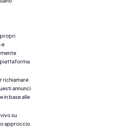
 siano
 propri
 e
armente
na piattaforma
er richiamare
Questi annunci
 in base alle
 vivo su
to approccio