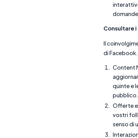
interattiv
domande e
Consultare i 
Il coinvolgim
di Facebook. 
Content M
aggiorname
quinte e l
pubblico
Offerte es
vostri fo
senso di 
Interazio