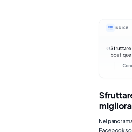
INDICE
Sfruttare 
01
boutique
Conc
Sfruttar
migliora
Nel panorama 
Facebook sono