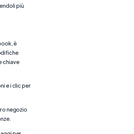
endoli più
ebook, è
odifiche
e chiave
 e i clic per
stro negozio
enze.
saggi per