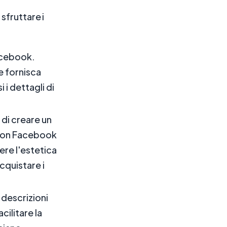
sfruttare i
acebook.
e fornisca
 i dettagli di
di creare un
 con Facebook
ere l'estetica
acquistare i
 descrizioni
cilitare la