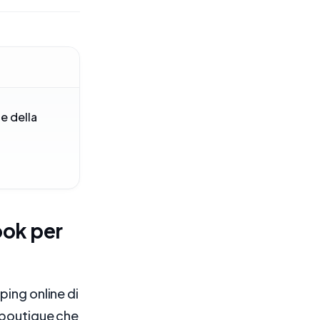
te della
ook per
ping online di
i boutique che