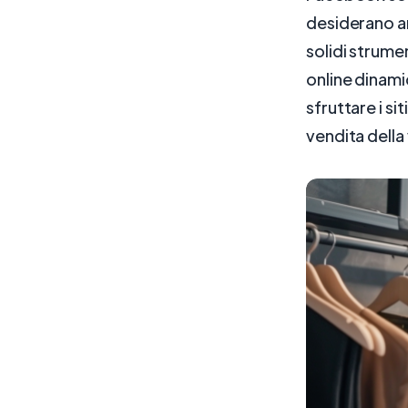
desiderano am
solidi strume
online dinami
sfruttare i s
vendita della