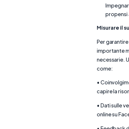
Impegnarsi
propensi a
Misurare il 
Per garantire
importante m
necessarie. U
come:
• Coinvolgimen
capire la ris
• Dati sulle 
online su Fac
• Feedback de