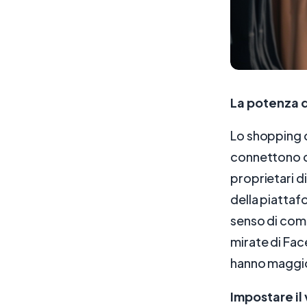
La potenza 
Lo shopping o
connettono con
proprietari d
della piatta
senso di comun
mirate di Fac
hanno maggior
Impostare il