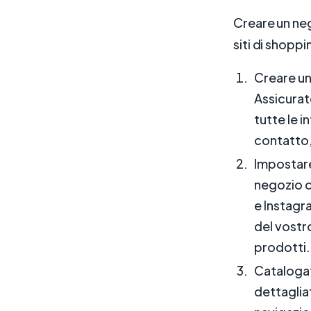
Creare un neg
siti di shopp
Creare un
Assicurat
tutte le i
contatto, 
Impostare
negozio o
e Instagr
del vostro
prodotti.
Catalogate
dettagliat