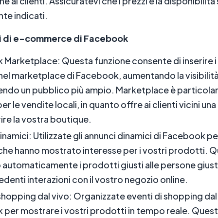
e ai clienti. Assicuratevi che i prezzi e la disponibilità
te indicati.
ti di e-commerce di Facebook
Marketplace: Questa funzione consente di inserire i
nel marketplace di Facebook, aumentando la visibilità
ndo un pubblico più ampio. Marketplace è particol
er le vendite locali, in quanto offre ai clienti vicini u
ire la vostra boutique.
inamici: Utilizzate gli annunci dinamici di Facebook p
i che hanno mostrato interesse per i vostri prodotti. 
automaticamente i prodotti giusti alle persone giuste
edenti interazioni con il vostro negozio online.
 shopping dal vivo: Organizzate eventi di shopping dal
per mostrare i vostri prodotti in tempo reale. Ques