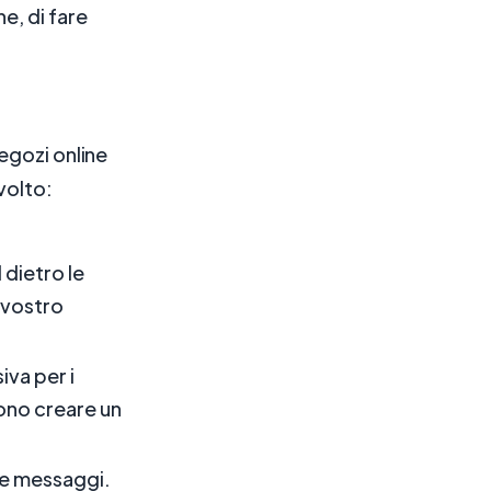
ne, di fare
egozi online
volto:
 dietro le
l vostro
iva per i
ono creare un
 e messaggi.