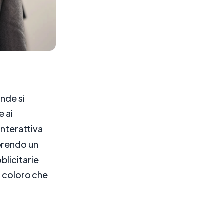
ende si
e ai
interattiva
orendo un
bblicitarie
a coloro che