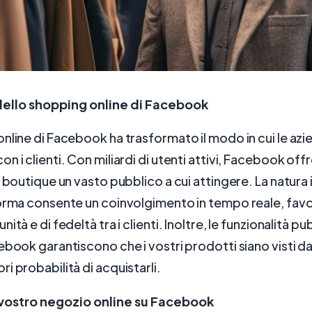
dello shopping online di Facebook
nline di Facebook ha trasformato il modo in cui le azi
 i clienti. Con miliardi di utenti attivi, Facebook offr
i boutique un vasto pubblico a cui attingere. La natura 
forma consente un coinvolgimento in tempo reale, fav
ità e di fedeltà tra i clienti. Inoltre, le funzionalità pu
ebook garantiscono che i vostri prodotti siano visti d
i probabilità di acquistarli.
 vostro negozio online su Facebook