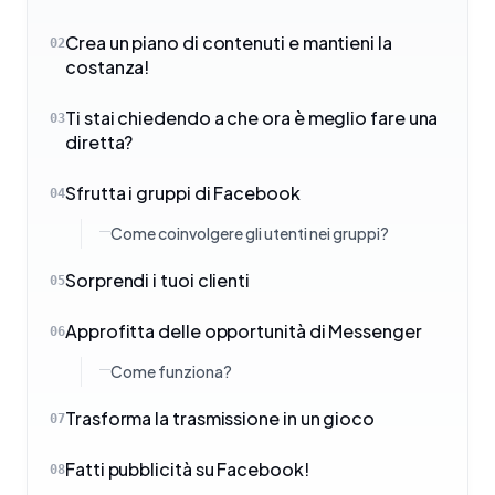
Crea un piano di contenuti e mantieni la
02
costanza!
Ti stai chiedendo a che ora è meglio fare una
03
diretta?
Sfrutta i gruppi di Facebook
04
Come coinvolgere gli utenti nei gruppi?
Sorprendi i tuoi clienti
05
Approfitta delle opportunità di Messenger
06
Come funziona?
Trasforma la trasmissione in un gioco
07
Fatti pubblicità su Facebook!
08