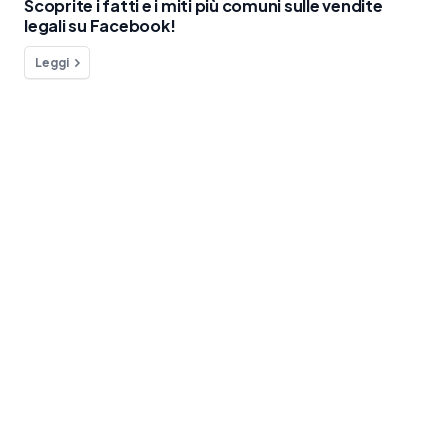
Scoprite i fatti e i miti più comuni sulle vendite
legali su Facebook!
Leggi
Hai qualche domanda?
Siamo a tua disposizione!
Contatta
Blog