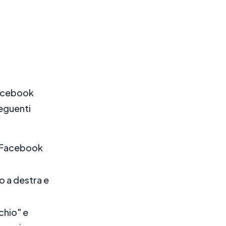
Facebook
seguenti
di Facebook
to a destra e
chio" e