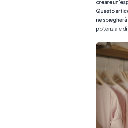
creare un'espe
Questo artico
ne spiegherà 
potenziale di