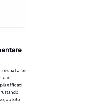
mentare
lire una forte
derano
più efficaci
Sfruttando
rce, potete