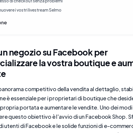
esso di checkout senza problemi
uovere i vostri livestream Selmo
one
un negozio su Facebook per
alizzare la vostra boutique e au
te
panorama competitivo della vendita al dettaglio, stabi
ne è essenziale per i proprietari di boutique che desi
propria portata e aumentare le vendite. Uno dei modi 
ere questo obiettivo è l'avvio di un Facebook Shop. 
di utenti di Facebook e le solide funzioni di e-comme