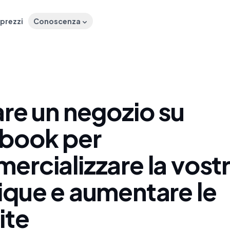
 prezzi
Conoscenza
are un negozio su
book per
ercializzare la vost
ique e aumentare le
ite