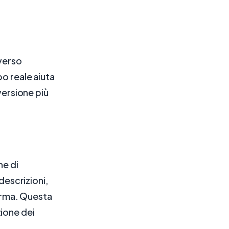
averso
o reale aiuta
versione più
ne di
descrizioni,
forma. Questa
ione dei