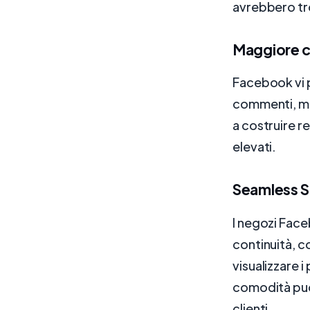
avrebbero tr
Maggiore co
Facebook vi p
commenti, mes
a costruire re
elevati.
Seamless S
I negozi Face
continuità, co
visualizzare 
comodità può 
clienti.