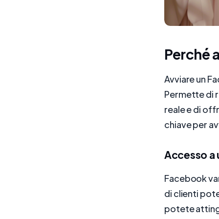
Perché 
Avviare un Fa
Permette di r
reale e di of
chiave per a
Accesso a 
Facebook vant
di clienti po
potete atting