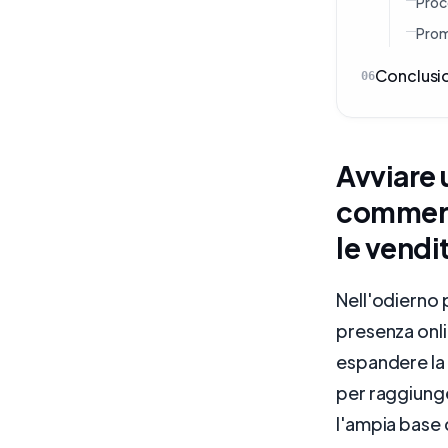
Proc
Prom
Conclusi
06
Avviare 
commerci
le vendi
Nell'odierno 
presenza onli
espandere la 
per raggiung
l'ampia base 