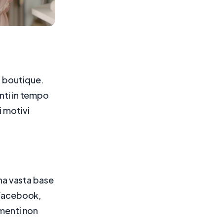
i boutique.
enti in tempo
i motivi
una vasta base
u Facebook,
imenti non