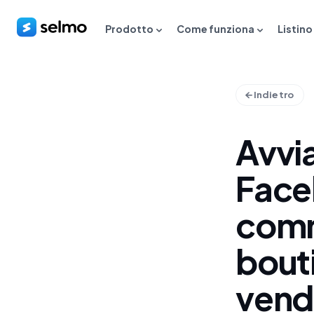
Prodotto
Come funziona
Listino
Indietro
Avvi
Face
comm
bout
vend