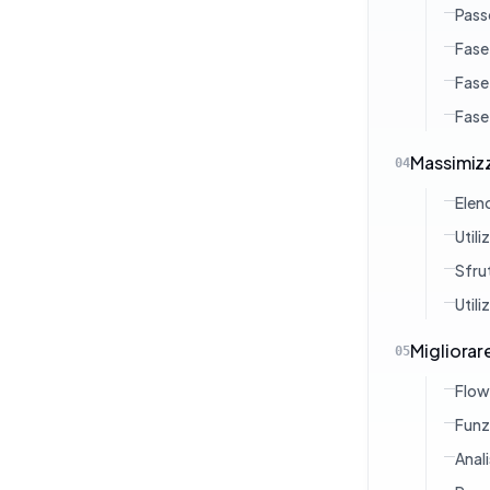
Pass
Fase
Fase
Fase
Massimizz
04
Elenc
Util
Sfrut
Utili
Migliorar
05
Flowi
Funzi
Anali