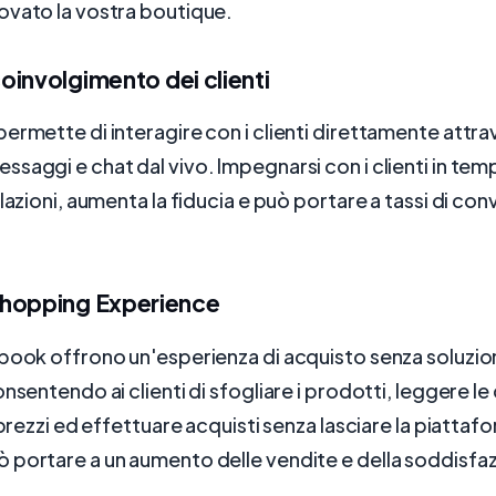
ovato la vostra boutique.
involgimento dei clienti
ermette di interagire con i clienti direttamente attr
saggi e chat dal vivo. Impegnarsi con i clienti in temp
lazioni, aumenta la fiducia e può portare a tassi di con
hopping Experience
book offrono un'esperienza di acquisto senza soluzio
nsentendo ai clienti di sfogliare i prodotti, leggere le 
i prezzi ed effettuare acquisti senza lasciare la piatta
portare a un aumento delle vendite e della soddisfaz