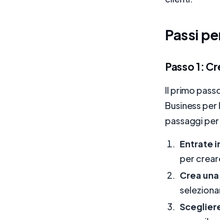
Passi pe
Passo 1: C
Il primo pas
Business per 
passaggi per 
Entrate 
per crear
Crea una
seleziona
Scegliere