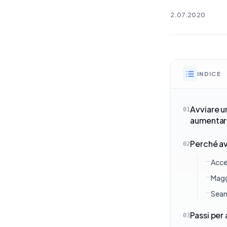
2.07.2020
INDICE
Avviare u
01
aumentare
Perché a
02
Acce
Magg
Seam
Passi per
03