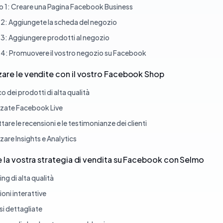
o 1: Creare una Pagina Facebook Business
 2: Aggiungete la scheda del negozio
 3: Aggiungere prodotti al negozio
 4: Promuovere il vostro negozio su Facebook
are le vendite con il vostro Facebook Shop
o dei prodotti di alta qualità
izzate Facebook Live
tare le recensioni e le testimonianze dei clienti
zzare Insights e Analytics
e la vostra strategia di vendita su Facebook con Selmo
ng di alta qualità
oni interattive
si dettagliate