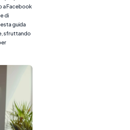
zio a Facebook
e di
uesta guida
e, sfruttando
per