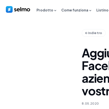
Prodotto
Come funziona
Listino
Indietro
Aggi
Face
azie
vost
8.05.2020