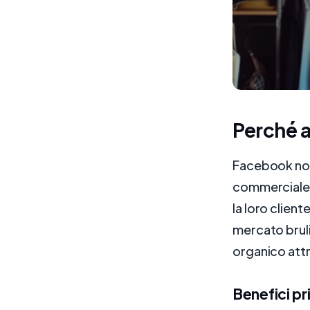
Perché 
Facebook non
commerciale 
la loro clien
mercato bruli
organico attr
Benefici pri