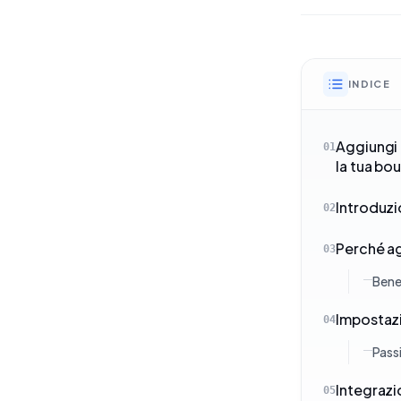
INDICE
Aggiungi 
01
la tua bo
Introduz
02
Perché a
03
Benef
Impostazi
04
Passi
Integrazi
05