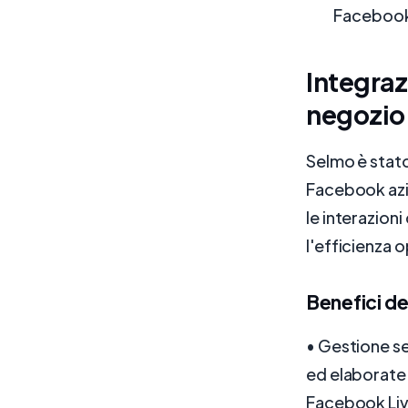
Facebook 
Integraz
negozio
Selmo è stato
Facebook azie
le interazion
l'efficienza 
Benefici de
• Gestione se
ed elaborate g
Facebook Liv