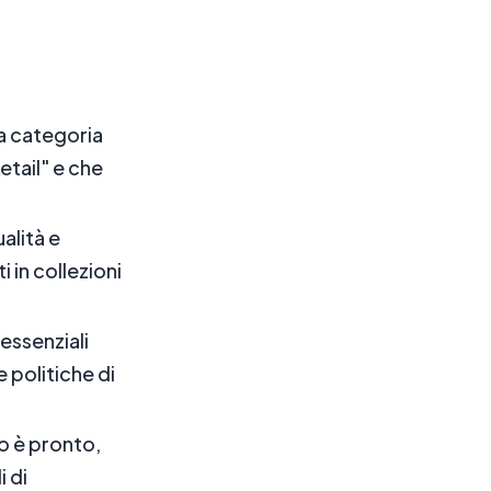
la categoria
tail" e che
alità e
i in collezioni
essenziali
 politiche di
io è pronto,
i di