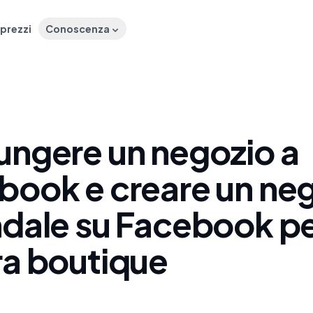
 prezzi
Conoscenza
ungere un negozio a
book e creare un ne
ndale su Facebook pe
ra boutique