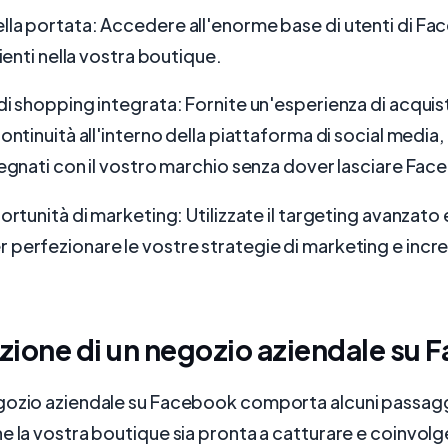
lla portata: Accedere all'enorme base di utenti di F
lienti nella vostra boutique.
di shopping integrata: Fornite un'esperienza di acqui
continuità all'interno della piattaforma di social med
pegnati con il vostro marchio senza dover lasciare Fa
ortunità di marketing: Utilizzate il targeting avanzato e 
perfezionare le vostre strategie di marketing e incr
ione di un negozio aziendale su 
gozio aziendale su Facebook comporta alcuni passaggi
e la vostra boutique sia pronta a catturare e coinvolge