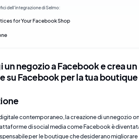
ici dell'integrazione di Selmo:
tices for Your Facebook Shop
one
 un negozio a Facebook e crea un
e su Facebook per la tua boutique
zione
igitale contemporaneo, la creazione di un negozio on
iattaforme di social media come Facebook è diventat
ispensabile per le boutique che desiderano migliorare 