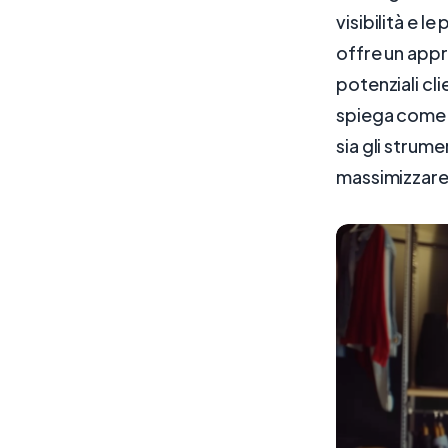
visibilità e 
offre un appr
potenziali cl
spiega come 
sia gli strume
massimizzare 