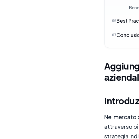
Benef
Best Prac
06
Conclusi
07
Aggiungi
aziendal
Introdu
Nel mercato d
attraverso p
strategia ind