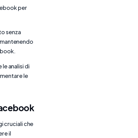
acebook per
sto senza
ia, mantenendo
cebook.
le analisi di
ementare le
Facebook
 cruciali che
re il