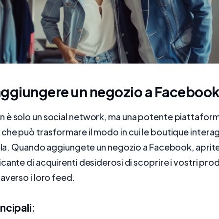
aggiungere un negozio a Faceboo
 è solo un social network, ma una potente piattafor
che può trasformare il modo in cui le boutique inter
tela. Quando aggiungete un negozio a Facebook, aprite 
cante di acquirenti desiderosi di scoprire i vostri pro
averso i loro feed.
ncipali: