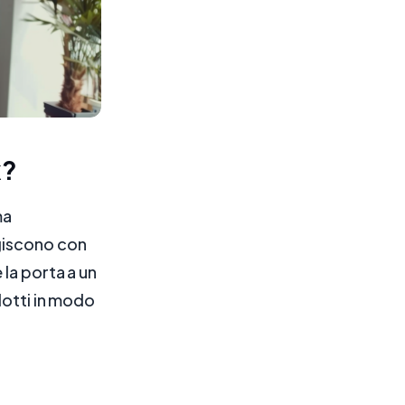
k?
ma
agiscono con
la porta a un
dotti in modo