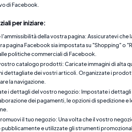
ivo di Facebook.
iali per iniziare:
 l'ammissibilità della vostra pagina: Assicuratevi che 
tra pagina Facebook sia impostata su "Shopping" o "Re
alle politiche commerciali di Facebook.
 vostro catalogo prodotti: Caricate immagini di alta qu
i dettagliate dei vostri articoli. Organizzate i prodott
tare la navigazione.
te i dettagli del vostro negozio: Impostate i dettagli 
aborazione dei pagamenti, le opzioni di spedizione e le
one.
promuovi il tuo negozio: Una volta che il vostro negoz
o pubblicamente e utilizzate gli strumenti promozional