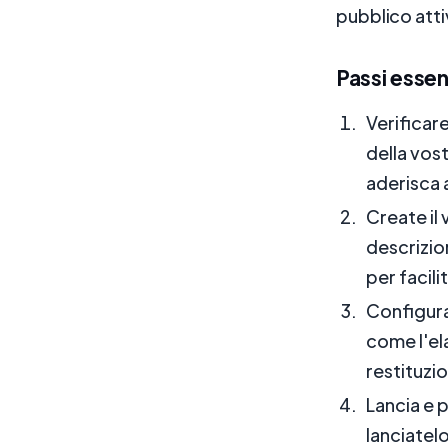
pubblico att
Passi essenz
Verificare
della vos
aderisca 
Create il
descrizion
per facili
Configura
come l'el
restituzi
Lancia e 
lanciatel