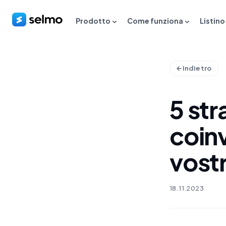
Prodotto
Come funziona
Listino
Indietro
5 str
coinv
vost
18.11.2023