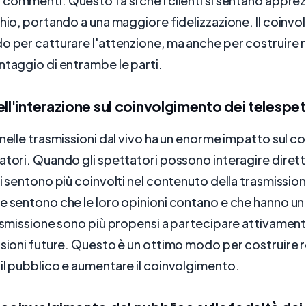
commenti. Questo fa sì che i clienti si sentano apprezz
chio, portando a una maggiore fidelizzazione. Il coinv
o per catturare l'attenzione, ma anche per costruire r
ntaggio di entrambe le parti.
ell'interazione sul coinvolgimento dei telespet
 nelle trasmissioni dal vivo ha un enorme impatto sul 
atori. Quando gli spettatori possono interagire dire
si sentono più coinvolti nel contenuto della trasmission
e sentono che le loro opinioni contano e che hanno u
rasmissione sono più propensi a partecipare attivament
ssioni future. Questo è un ottimo modo per costruire r
il pubblico e aumentare il coinvolgimento.