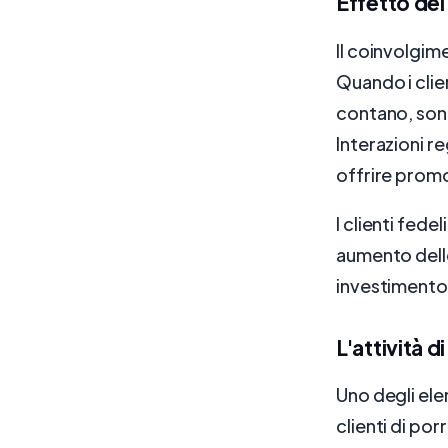
Effetto del
Il coinvolgime
Quando i clie
contano, sono 
Interazioni r
offrire promo
I clienti fede
aumento delle
investimento 
L'attività d
Uno degli elem
clienti di po