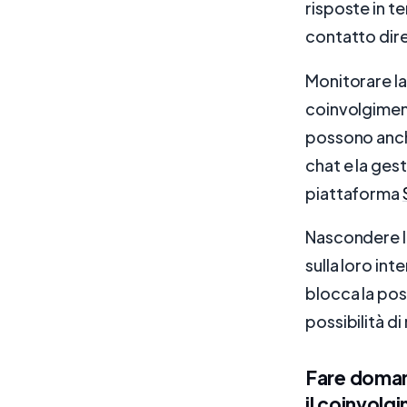
risposte in t
contatto dire
Monitorare l
coinvolgiment
possono anche
chat e la ges
piattaforma
Nascondere lo 
sulla loro int
blocca la poss
possibilità di
Fare doman
il coinvolg