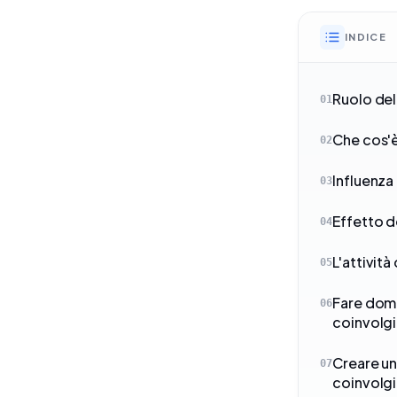
INDICE
Ruolo dell
01
Che cos'è
02
Influenza
03
Effetto d
04
L'attività
05
Fare doma
06
coinvolg
Creare un
07
coinvolg