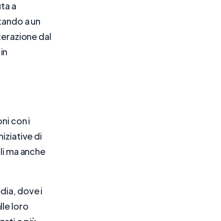
ta a
rtando a un
terazione dal
 in
ni con i
iziative di
ili ma anche
dia, dove i
le loro