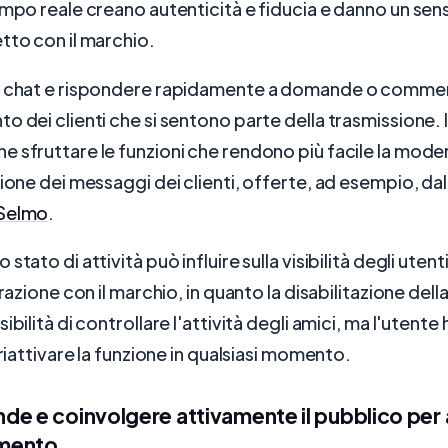
empo reale creano autenticità e fiducia e danno un sen
tto con il marchio.
a chat e rispondere rapidamente a domande o commenti
o dei clienti che si sentono parte della trasmissione. I
 sfruttare le funzioni che rendono più facile la mode
tione dei messaggi dei clienti, offerte, ad esempio, dal
Selmo
.
stato di attività può influire sulla visibilità degli utenti
erazione con il marchio, in quanto la disabilitazione dell
ibilità di controllare l'attività degli amici, ma l'utente h
 riattivare la funzione in qualsiasi momento.
de e coinvolgere attivamente il pubblico pe
imento