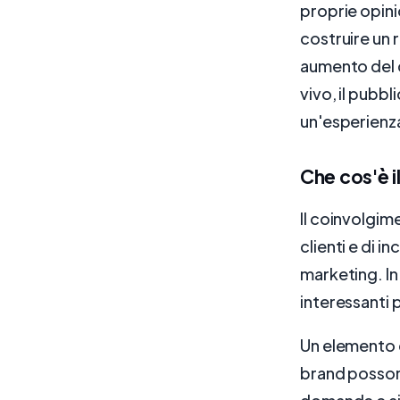
proprie opini
costruire un 
aumento del c
vivo, il pubbl
un'esperienza
Che cos'è i
Il coinvolgime
clienti e di 
marketing. In
interessanti p
Un elemento c
brand possono