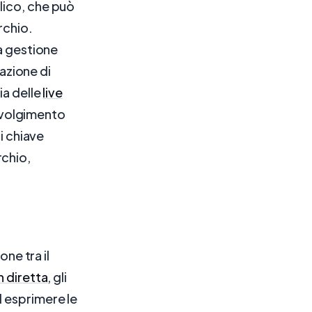
lico, che può
rchio.
la gestione
zazione di
ia delle
live
involgimento
i chiave
rchio,
one tra il
n diretta
, gli
d esprimere le