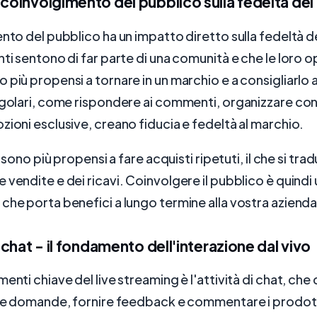
 coinvolgimento del pubblico sulla fedeltà dei 
nto del pubblico ha un impatto diretto sulla fedeltà dei
nti sentono di far parte di una comunità e che le loro o
più propensi a tornare in un marchio e a consigliarlo ad
egolari, come rispondere ai commenti, organizzare con
zioni esclusive, creano fiducia e fedeltà al marchio.
li sono più propensi a fare acquisti ripetuti, il che si tra
 vendite e dei ricavi. Coinvolgere il pubblico è quindi 
che porta benefici a lungo termine alla vostra azienda
i chat - il fondamento dell'interazione dal vivo
enti chiave del live streaming è l'attività di chat, che
rre domande, fornire feedback e commentare i prodott