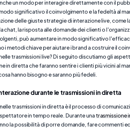
nche un modo per interagire direttamente con il pubb
 modo significativo il coinvolgimento e la fedeltà al ma
ione delle giuste strategie di interazione live, come 
a chat, la risposta alle domande dei clienti o l'organiz
volgenti, può aumentare in modo significativo l'efficac
no i metodi chiave per aiutare i brand a costruire il co
elle trasmissioni live? Di seguito discutiamo gli aspett
ne in diretta che faranno sentire i clienti più vicini al ma
cosa hanno bisogno e saranno più fedeli.
nterazione durante le trasmissioni in diretta
nelle trasmissioni in diretta è il processo di comunicazi
 spettatore in tempo reale. Durante una
trasmissione i
nno la possibilità di porre domande, fare commenti e