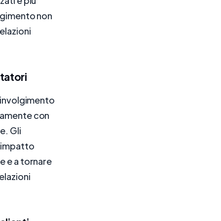
ati e più
olgimento non
elazioni
tatori
coinvolgimento
ttamente con
e. Gli
n impatto
e e a tornare
elazioni