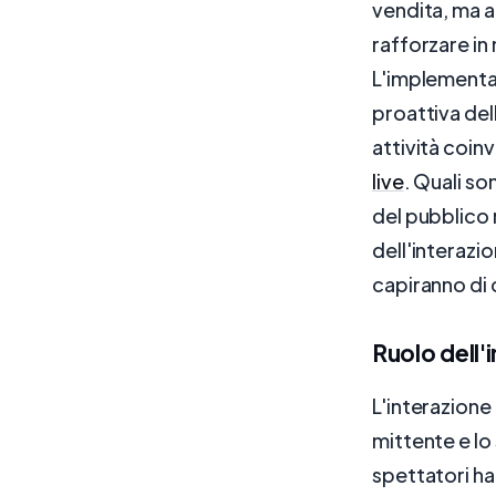
vendita, ma a
rafforzare in
L'implementaz
proattiva dell
attività coin
live
. Quali so
del pubblico n
dell'interazio
capiranno di 
Ruolo dell'i
L'interazione 
mittente e lo
spettatori ha