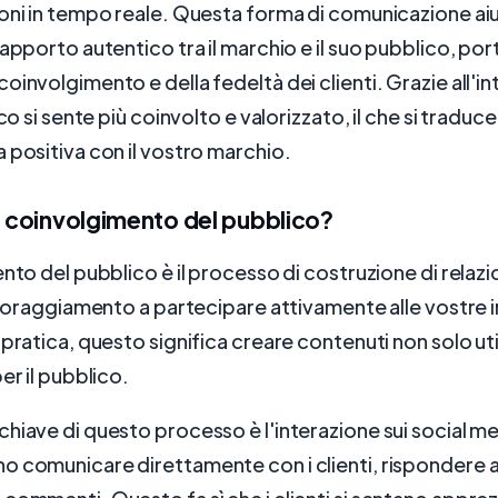
oni in tempo reale. Questa forma di comunicazione aiu
rapporto autentico tra il marchio e il suo pubblico, po
oinvolgimento e della fedeltà dei clienti. Grazie all'in
ico si sente più coinvolto e valorizzato, il che si traduce
 positiva con il vostro marchio.
l coinvolgimento del pubblico?
nto del pubblico è il processo di costruzione di relazio
incoraggiamento a partecipare attivamente alle vostre in
 pratica, questo significa creare contenuti non solo ut
er il pubblico.
hiave di questo processo è l'interazione sui social me
 comunicare direttamente con i clienti, rispondere al