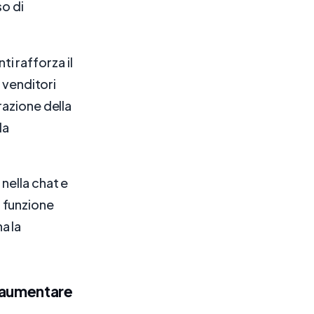
so di
 rafforza il
 venditori
razione della
la
 nella chat e
a funzione
a la
r aumentare