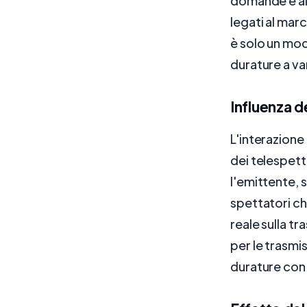
domande e ai 
legati al mar
è solo un mod
durature a va
Influenza d
L'interazione
dei telespett
l'emittente, 
spettatori ch
reale sulla t
per le trasmi
durature con 