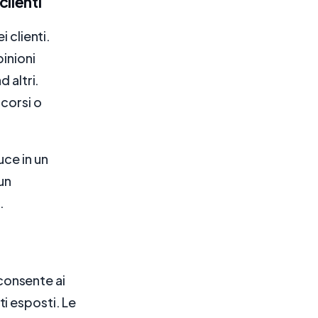
clienti
 clienti.
pinioni
 altri.
corsi o
duce in un
un
.
 consente ai
i esposti. Le