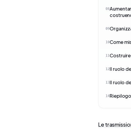
Aumentare
08
costruend
Organizza
09
Come misu
10
Costruire
11
Il ruolo d
12
Il ruolo 
13
Riepilog
14
Le trasmission