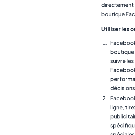
directement 
boutique Fa
Utiliser les
Facebook 
boutique 
suivre le
Facebook
performan
décisions
Facebook 
ligne, ti
publicita
spécifiqu
spéciales