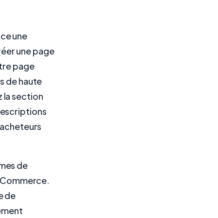
ace une
réer une page
otre page
es de haute
z la section
escriptions
s acheteurs
rmes de
ooCommerce.
e de
iement