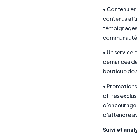
• Contenu en
contenus attr
témoignages d
communauté 
• Un service c
demandes des 
boutique de s
• Promotions
offres exclu
d'encourager 
d'attendre a
Suivi et ana