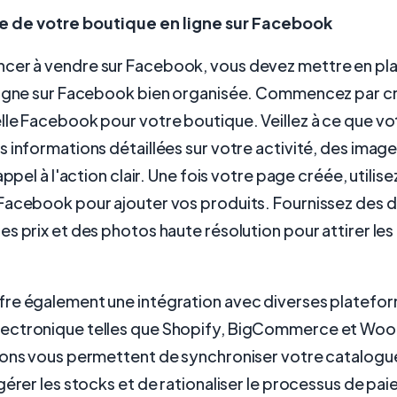
e de votre boutique en ligne sur Facebook
er à vendre sur Facebook, vous devez mettre en pl
ligne sur Facebook bien organisée. Commencez par c
lle Facebook pour votre boutique. Veillez à ce que v
 informations détaillées sur votre activité, des imag
appel à l'action clair. Une fois votre page créée, utilise
Facebook pour ajouter vos produits. Fournissez des d
s prix et des photos haute résolution pour attirer le
re également une intégration avec diverses platefo
ectronique telles que Shopify, BigCommerce et W
ions vous permettent de synchroniser votre catalogu
gérer les stocks et de rationaliser le processus de pa