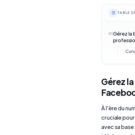
TABLE D
Gérez la 
01
professi
Conc
Gérez la
Facebook
À l'ère du nu
cruciale pour
avec sa base 