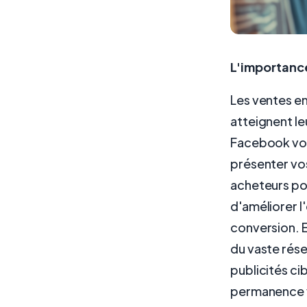
L'importance
Les ventes en
atteignent leu
Facebook vou
présenter vos
acheteurs po
d'améliorer l
conversion. E
du vaste rés
publicités ci
permanence v