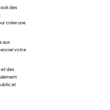
book des
s
our créer une
s aux
rencier votre
 et des
eulement
public et