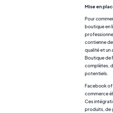
Mise en plac
Pour commenc
boutique en 
professionne
contienne des
qualité et un 
Boutique de 
complètes, de
potentiels.
Facebook off
commerce él
Ces intégrat
produits, de 