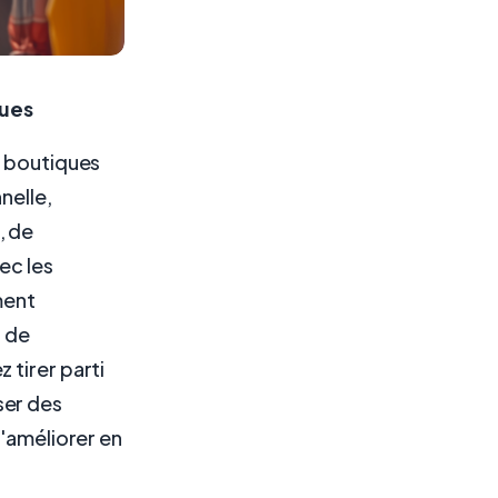
ques
s boutiques
nelle,
, de
ec les
ment
s de
 tirer parti
ser des
d'améliorer en