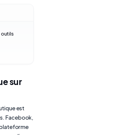
outils
ue sur
utique est
es. Facebook,
e plateforme