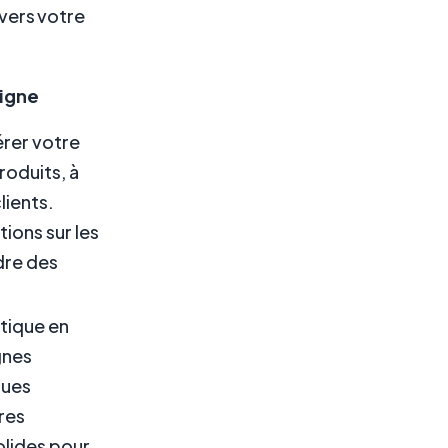
vers votre
ligne
rer votre
roduits, à
lients.
ons sur les
dre des
tique en
gnes
ques
res
olides pour