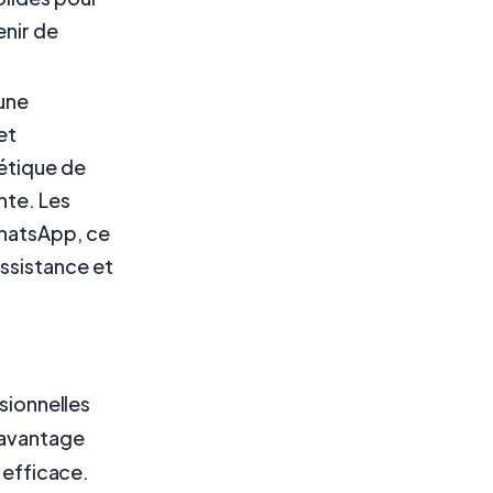
enir de
une
et
hétique de
nte. Les
hatsApp, ce
assistance et
ssionnelles
 davantage
 efficace.