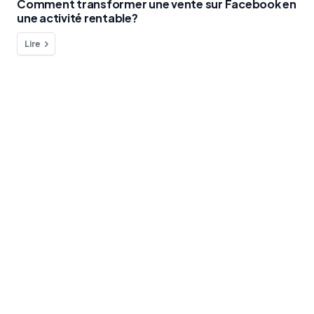
Comment transformer une vente sur Facebook en
une activité rentable?
Lire
Vous avez une question à nous poser
?
Nous sommes à votre disposition !
contact