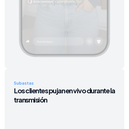
€22
Vestido
Subasta
00:05
Ana
él lidera
Límite
Licitación
:
€23
Subastas
Los clientes pujan en vivo durante la
transmisión