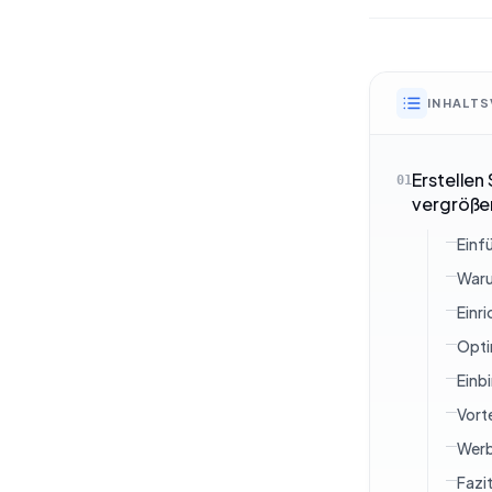
INHALTS
Erstellen
01
vergröße
Einf
Waru
Einr
Opti
Einb
Vort
Werb
Fazi