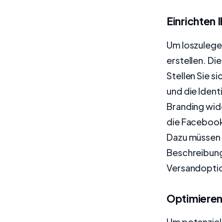
Einrichten
Um loszulege
erstellen. Di
Stellen Sie s
und die Ident
Branding wide
die Faceboo
Dazu müssen S
Beschreibung
Versandoptio
Optimieren
Um potenziell