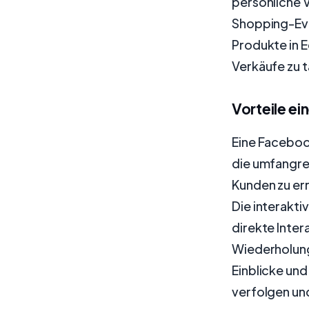
persönliche V
Shopping-Even
Produkte in E
Verkäufe zu t
Vorteile e
Eine Facebook
die umfangre
Kunden zu err
Die interakt
direkte Inter
Wiederholung
Einblicke und
verfolgen und