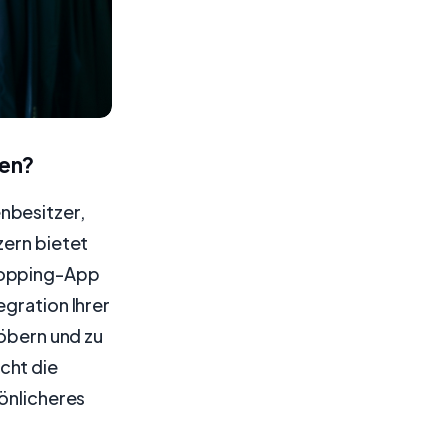
den?
nbesitzer,
zern bietet
Shopping-App
egration Ihrer
töbern und zu
cht die
sönlicheres