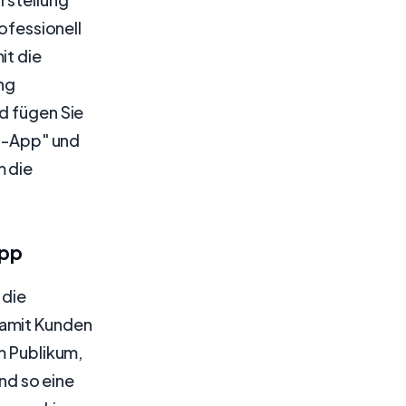
rofessionell
it die
ung
d fügen Sie
g-App" und
m die
App
 die
damit Kunden
m Publikum,
nd so eine