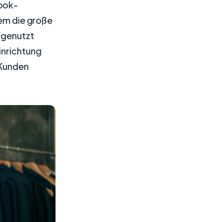
book-
dem die große
 genutzt
inrichtung
 Kunden