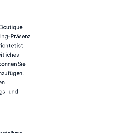
 Boutique
ping-Präsenz.
ichtet ist
itliches
 können Sie
nzufügen.
en
gs- und
rstellung