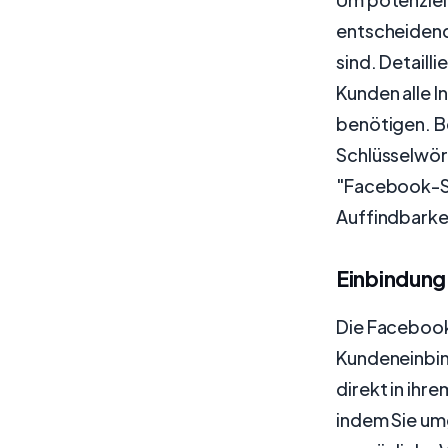
entscheidend.
sind. Detaill
Kunden alle I
benötigen. Be
Schlüsselwö
"Facebook-Sh
Auffindbarke
Einbindun
Die Facebook
Kundeneinbin
direkt in ihr
indem Sie um