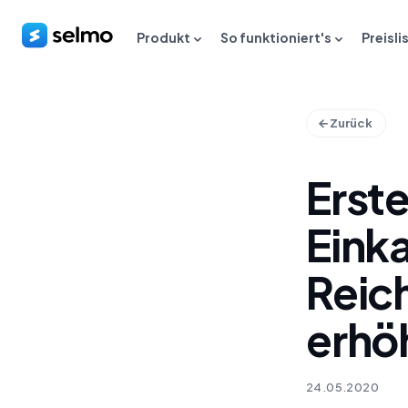
Produkt
So funktioniert's
Preisli
Zurück
Erst
Einka
Reich
erhö
24.05.2020