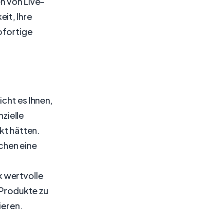
n von Live-
it, Ihre
ofortige
cht es Ihnen,
zielle
kt hätten.
chen eine
 wertvolle
r Produkte zu
ieren.