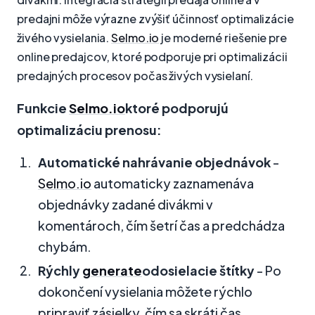
predajni môže výrazne zvýšiť účinnosť optimalizácie
živého vysielania.
Selmo.io
je moderné riešenie pre
online predajcov, ktoré podporuje pri optimalizácii
predajných procesov počas živých vysielaní.
Funkcie
Selmo.io
ktoré podporujú
optimalizáciu prenosu:
Automatické nahrávanie objednávok
-
Selmo.io
automaticky zaznamenáva
objednávky zadané divákmi v
komentároch, čím šetrí čas a predchádza
chybám.
Rýchly
generate
odosielacie štítky
- Po
dokončení vysielania môžete rýchlo
pripraviť zásielky, čím sa skráti čas