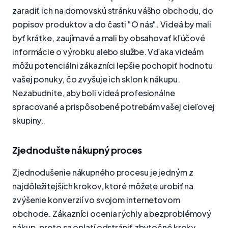
zaradiť ich na domovskú stránku vášho obchodu, do
popisov produktov a do časti "O nás". Videá by mali
byť krátke, zaujímavé a mali by obsahovať kľúčové
informácie o výrobku alebo službe. Vďaka videám
môžu potenciálni zákazníci lepšie pochopiť hodnotu
vašej ponuky, čo zvyšuje ich sklon k nákupu.
Nezabudnite, aby boli videá profesionálne
spracované a prispôsobené potrebám vašej cieľovej
skupiny.
Zjednodušte nákupný proces
Zjednodušenie nákupného procesu je jedným z
najdôležitejších krokov, ktoré môžete urobiť na
zvýšenie konverzií vo svojom internetovom
obchode. Zákazníci ocenia rýchly a bezproblémový
nákup, preto sa oplatí odstrániť zbytočné kroky,