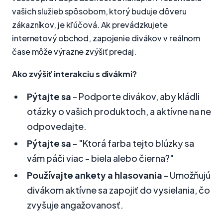
vašich služieb spôsobom, ktorý buduje dôveru
zákazníkov, je kľúčová. Ak prevádzkujete
internetový obchod, zapojenie divákov v reálnom
čase môže výrazne zvýšiť predaj.
Ako zvýšiť interakciu s divákmi?
Pýtajte sa
- Podporte divákov, aby kládli
otázky o vašich produktoch, a aktívne na ne
odpovedajte.
Pýtajte sa
- "Ktorá farba tejto blúzky sa
vám páči viac - biela alebo čierna?"
Používajte ankety a hlasovania
- Umožňujú
divákom aktívne sa zapojiť do vysielania, čo
zvyšuje angažovanosť.