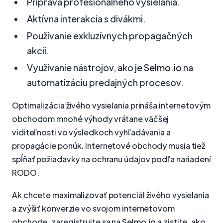
Príprava profesionálneho vysielania.
Aktívna interakcia s divákmi.
Používanie exkluzívnych propagačných
akcií.
Využívanie nástrojov, ako je
Selmo.io
na
automatizáciu predajných procesov.
Optimalizácia živého vysielania prináša internetovým
obchodom mnohé výhody vrátane väčšej
viditeľnosti vo výsledkoch vyhľadávania a
propagácie ponúk. Internetové obchody musia tiež
spĺňať požiadavky na ochranu údajov podľa nariadení
RODO.
Ak chcete maximalizovať potenciál živého vysielania
a zvýšiť konverzie vo svojom internetovom
obchode, zaregistrujte sa na
Selmo.io
a zistite, ako