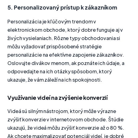
5. Personalizovaný prístup k zákazníkom
Personalizácia je kľúčovým trendom v
elektronickom obchode, ktorý dobre funguje aj v
živých vysielaniach. Rôzne typy obchodovania si
môžu vyžadovať prispôsobené stratégie
personalizácie na efektívne zapojenie zákazníkov.
Oslovujte divákov menom, ak poznáte ich údaje, a
odpovedajte na ich otázky spôsobom, ktorý
ukazuje, že vám záleží na ich spokojnosti.
Využívanie videí na zvýšenie konverzií
Videá sú silným nástrojom, ktorý môže výrazne
zvýšiť konverzie v internetovom obchode. Štúdie
ukazujú, že videá môžu zvýšiť konverzie až o 80 %.
Ak chcete maximalizovať potenciál videí, je dobré