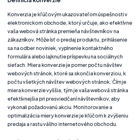
Konverzia je kľúčovým ukazovateľom úspešnosti v
elektronickom obchode, ktorý určuje, ako efektívne
vaša webová stránka premieňa návštevníkov na
zákazníkov. Môže ísť o predaj produktu, prihlásenie
sa na odber noviniek, vyplnenie kontaktného
formulára alebo lajknutie príspevku na sociálnych
sieťach. Miera konverzie je pomer počtu návštev
webových stránok, ktoré sa skončia konverziou, k
počtu všetkých návštev webových stránok. Čím je
miera konverzie vyššia, tým je vaša webová stránka
efektívnejšia pri presviedčaní návštevníkov, aby
vykonali požadovanú akciu. Monitorovanie a
optimalizácia miery konverzie je kľúčom k zvýšeniu
predaja a rastu vášho internetového obchodu.