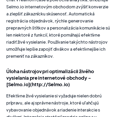
Selmo.io internetovým obchodom zvýšiť konverzie
a zlepšiť zákaznícku skúsenosť. Automatická
registrácia objednávok, rýchle generovanie
prepravných štítkov a personalizácia komunikácie sú
len niektoré z funkcií, ktoré pomáhajú efektívne
riadiť živé vysielanie. Používanie takýchto nástrojov
umožňuje lepšie zapojiť divákov a efektívnejšie ich
premeniť na zákazníkov.
Úloha nástrojov pri optimalizácii živého
vysielania pre internetové obchody -
[Selmo.io](http://Selmo.io)
Efektívne živé vysielanie si vyžaduje nielen dobrú
prípravu, ale aj správne nástroje, ktoré uľahčujú
vybavovanie objednávok a riadenie interakcie s
divákmi. Integrácia stratégií predaja online a v