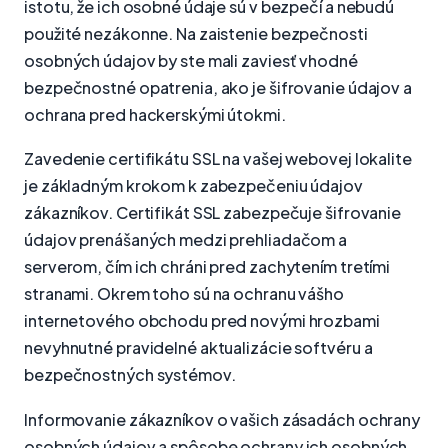
istotu, že ich osobné údaje sú v bezpečí a nebudú
použité nezákonne. Na zaistenie bezpečnosti
osobných údajov by ste mali zaviesť vhodné
bezpečnostné opatrenia, ako je šifrovanie údajov a
ochrana pred hackerskými útokmi.
Zavedenie certifikátu SSL na vašej webovej lokalite
je základným krokom k zabezpečeniu údajov
zákazníkov. Certifikát SSL zabezpečuje šifrovanie
údajov prenášaných medzi prehliadačom a
serverom, čím ich chráni pred zachytením tretími
stranami. Okrem toho sú na ochranu vášho
internetového obchodu pred novými hrozbami
nevyhnutné pravidelné aktualizácie softvéru a
bezpečnostných systémov.
Informovanie zákazníkov o vašich zásadách ochrany
osobných údajov a spôsobe ochrany ich osobných