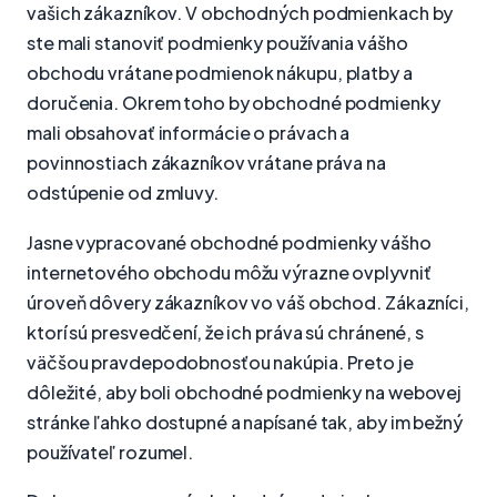
vašich zákazníkov. V obchodných podmienkach by
ste mali stanoviť podmienky používania vášho
obchodu vrátane podmienok nákupu, platby a
doručenia. Okrem toho by obchodné podmienky
mali obsahovať informácie o právach a
povinnostiach zákazníkov vrátane práva na
odstúpenie od zmluvy.
Jasne vypracované obchodné podmienky vášho
internetového obchodu môžu výrazne ovplyvniť
úroveň dôvery zákazníkov vo váš obchod. Zákazníci,
ktorí sú presvedčení, že ich práva sú chránené, s
väčšou pravdepodobnosťou nakúpia. Preto je
dôležité, aby boli obchodné podmienky na webovej
stránke ľahko dostupné a napísané tak, aby im bežný
používateľ rozumel.