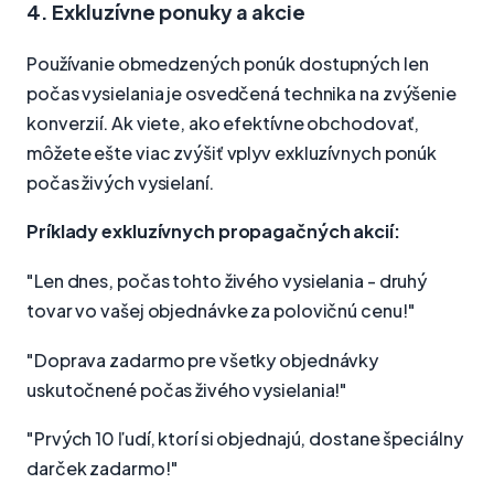
4. Exkluzívne ponuky a akcie
Používanie obmedzených ponúk dostupných len
počas vysielania je osvedčená technika na zvýšenie
konverzií. Ak viete, ako efektívne obchodovať,
môžete ešte viac zvýšiť vplyv exkluzívnych ponúk
počas živých vysielaní.
Príklady exkluzívnych propagačných akcií:
"Len dnes, počas tohto živého vysielania - druhý
tovar vo vašej objednávke za polovičnú cenu!"
"Doprava zadarmo pre všetky objednávky
uskutočnené počas živého vysielania!"
"Prvých 10 ľudí, ktorí si objednajú, dostane špeciálny
darček zadarmo!"