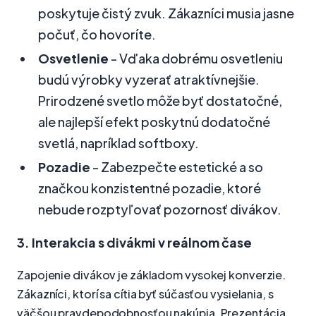
poskytuje čistý zvuk. Zákazníci musia jasne
počuť, čo hovoríte.
Osvetlenie
- Vďaka dobrému osvetleniu
budú výrobky vyzerať atraktívnejšie.
Prirodzené svetlo môže byť dostatočné,
ale najlepší efekt poskytnú dodatočné
svetlá, napríklad softboxy.
Pozadie
- Zabezpečte estetické a so
značkou konzistentné pozadie, ktoré
nebude rozptyľovať pozornosť divákov.
3. Interakcia s divákmi v reálnom čase
Zapojenie divákov je základom vysokej konverzie.
Zákazníci, ktorí sa cítia byť súčasťou vysielania, s
väčšou pravdepodobnosťou nakúpia. Prezentácia