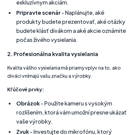
exkluzívnym akciám.
Pripravte scenár
- Naplánujte, aké
produkty budete prezentovať, aké otázky
budete klásť divákom a aké akcie oznámite
počas živého vysielania.
2. Profesionálna kvalita vysielania
Kvalita vášho vysielania má priamy vplyv na to, ako
diváci vnímajú vašu značku a výrobky.
Kľúčové prvky:
Obrázok
- Použite kameru s vysokým
rozlíšením, ktorá vám umožní presne ukázať
vaše výrobky.
Zvuk
- Investujte do mikrofónu, ktorý