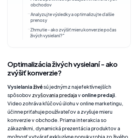
obchodov
Analyzujte výsledky a optimalizujte ďalšie
prenosy
Zhrnutie - ako zvýšiť mieru konverzie počas
živých vysielaní?"
Optimalizácia živých vysielaní - ako
zvýšiť konverzie?
Vysielania
živé
sú jedným z najefektívnejších
spôsobov
zvyšovania predaja
v
online predaji
.
Video zohráva kľúčovú úlohu v online marketingu,
účinne priťahuje používateľov a zvyšuje mieru
konverzie v obchode. Priama interakcia so
zákazníkmi, dynamická prezentácia produktov a
možnosť vytvárať exkluzívne ponuky robia zo živého