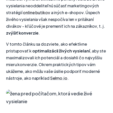
vysielania neoddeliteľnú súčasť marketingových
stratégií
online butikov
a iných e-shopov. Úspech
živého vysielania však nespočíva len v prilákaní
divákov - kľúčové je premeniť ich na zákazníkov, t. j.
zvýšiť konverzie
.
V tomto článku sa dozviete, ako efektívne
pristupovať k
optimalizácii živých vysielaní
, aby ste
maximalizovali ich potenciál a dosiahli čo najvyššiu
mieru konverzie. Okrem praktických tipov vám
ukážeme, ako môžu vaše úsilie podporiť moderné
nástroje, ako napríklad
Selmo.io
.