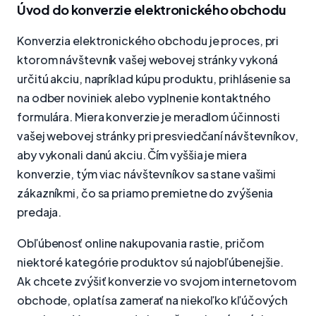
Úvod do konverzie elektronického obchodu
Konverzia elektronického obchodu je proces, pri
ktorom návštevník vašej webovej stránky vykoná
určitú akciu, napríklad kúpu produktu, prihlásenie sa
na odber noviniek alebo vyplnenie kontaktného
formulára. Miera konverzie je meradlom účinnosti
vašej webovej stránky pri presviedčaní návštevníkov,
aby vykonali danú akciu. Čím vyššia je miera
konverzie, tým viac návštevníkov sa stane vašimi
zákazníkmi, čo sa priamo premietne do zvýšenia
predaja.
Obľúbenosť online nakupovania rastie, pričom
niektoré kategórie produktov sú najobľúbenejšie.
Ak chcete zvýšiť konverzie vo svojom internetovom
obchode, oplatí sa zamerať na niekoľko kľúčových