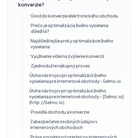
konverzie?
Úvod do konverzie elektronického obchodu
Prečo je optimalizácia živého vysielania
dôležitá?
Najdôležitejšie prvky optimalizácie živého
vysielania
Využívanie videí na zvýšenie konverzií
Zjednodušte nákupný proces
Úloha nástrojov pri optimalizácii živého
vysielania pre internetové obchody - Selmo.io
Úloha nástrojov pri optimalizácii živého
vysielania pre internetové obchody - [Selmo.io]
(http://Selmo.io)
Pravidlá obchodu a konverzie
Zabezpečenie osobných údajov v
internetových obchodoch
Práva a povinnosti predajcov internetových