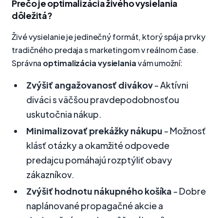
Prečo je optimalizácia živého vysielania
dôležitá?
Živé vysielanie je jedinečný formát, ktorý spája prvky
tradičného predaja s marketingom v reálnom čase.
Správna
optimalizácia vysielania
vám umožní:
Zvýšiť angažovanosť divákov
- Aktívni
diváci s väčšou pravdepodobnosťou
uskutočnia nákup.
Minimalizovať prekážky nákupu
- Možnosť
klásť otázky a okamžité odpovede
predajcu pomáhajú rozptýliť obavy
zákazníkov.
Zvýšiť hodnotu nákupného košíka
- Dobre
naplánované propagačné akcie a