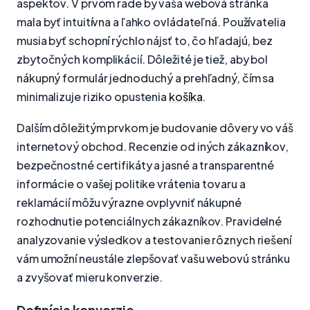
aspektov. V prvom rade by vaša webová stránka
mala byť intuitívna a ľahko ovládateľná. Používatelia
musia byť schopní rýchlo nájsť to, čo hľadajú, bez
zbytočných komplikácií. Dôležité je tiež, aby bol
nákupný formulár jednoduchý a prehľadný, čím sa
minimalizuje riziko opustenia
košíka
.
Dalším dôležitým prvkom je budovanie dôvery vo váš
internetový obchod. Recenzie od iných zákazníkov,
bezpečnostné certifikáty a jasné a transparentné
informácie o vašej politike vrátenia tovaru a
reklamácií môžu výrazne ovplyvniť nákupné
rozhodnutie potenciálnych zákazníkov. Pravidelné
analyzovanie výsledkov a testovanie rôznych riešení
vám umožní neustále zlepšovať vašu webovú stránku
a zvyšovať mieru konverzie.
Definícia konverzie