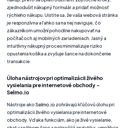
zjednodušiť nákupný formulár a pridať možnosť
rýchleho nákupu. Uistite sa, že vaša webová stránka
je responzívna a ľahko sa na nej naviguje, čo
zákazníkom umožní pohodlne nakupovať na
počítačoch aj mobilných zariadeniach. Jasný a
intuitívny nákupný proces minimalizuje riziko
opustenia košíka a zvyšuje šance na dokončenie
transakcie.
Úloha nástrojov pri optimalizácii živého
vysielania pre internetové obchody -
Selmo.io
Nástroje ako
Selmo.io
zohrávajú kľúčovú úlohu pri
optimalizácii živého vysielania pre internetové
obchody. Vďaka funkciám, ako je živé vysielanie,
chat v reálnom čase a pokročilá analytika, umožňuje