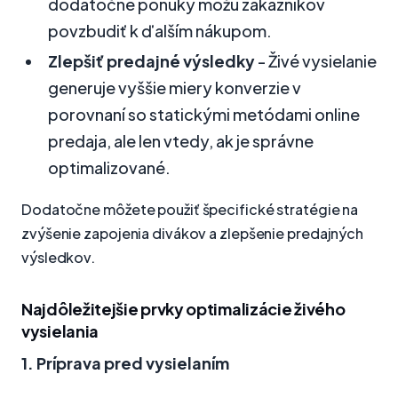
dodatočné ponuky môžu zákazníkov
povzbudiť k ďalším nákupom.
Zlepšiť predajné výsledky
- Živé vysielanie
generuje vyššie miery konverzie v
porovnaní so statickými metódami online
predaja, ale len vtedy, ak je správne
optimalizované.
Dodatočne môžete použiť špecifické stratégie na
zvýšenie zapojenia divákov a zlepšenie predajných
výsledkov.
Najdôležitejšie prvky optimalizácie živého
vysielania
1. Príprava pred vysielaním