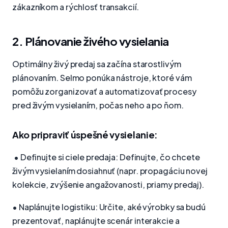
zákazníkom a rýchlosť transakcií.
2. Plánovanie živého vysielania
Optimálny živý predaj sa začína starostlivým
plánovaním. Selmo ponúka nástroje, ktoré vám
pomôžu zorganizovať a automatizovať procesy
pred živým vysielaním, počas neho a po ňom.
Ako pripraviť úspešné vysielanie:
• Definujte si ciele predaja: Definujte, čo chcete
živým vysielaním dosiahnuť (napr. propagáciu novej
kolekcie, zvýšenie angažovanosti, priamy predaj).
• Naplánujte logistiku: Určite, aké výrobky sa budú
prezentovať, naplánujte scenár interakcie a