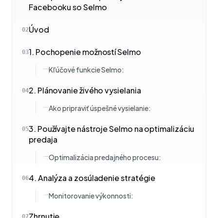
Facebooku so Selmo
Úvod
02
1. Pochopenie možností Selmo
03
Kľúčové funkcie Selmo:
2. Plánovanie živého vysielania
04
Ako pripraviť úspešné vysielanie:
3. Používajte nástroje Selmo na optimalizáciu
05
predaja
Optimalizácia predajného procesu:
4. Analýza a zosúladenie stratégie
06
Monitorovanie výkonnosti:
Zhrnutie
07