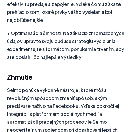
efektivitu predaja a zapojenie, vďaka čomu získate
prehľad o tom, ktoré prvky vášho vysielania boli
najobľúbenejšie.
• Optimalizácia činnosti: Na základe zhromaždených
údajov upravte svoju budúcu stratégiu vysielania -
experimentujte s formátom, ponukami a trvaním, aby
ste dosiahli čo najlepšie výsledky.
Zhrnutie
Selmo ponúka výkonné nástroje, ktoré môžu
revolučným spôsobom zmeniť spôsob, akým
predávate naživo na Facebooku. Vďaka pokročilej
integrácii s platformami sociálnych médií a
automatizácii predajných procesov je Selmo
neoceniteľným spojencom pri dosahovaní lepších